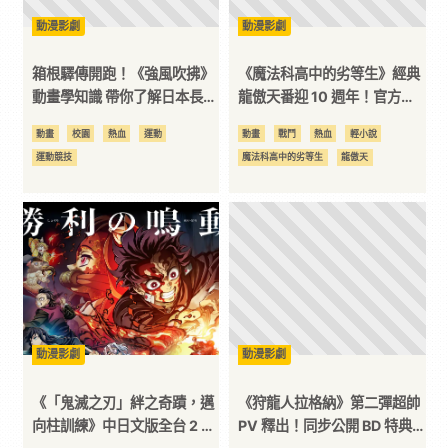
動漫影劇
動漫影劇
台
箱根驛傳開跑！《強風吹拂》
《魔法科高中的劣等生》經典
動畫學知識 帶你了解日本長跑
龍傲天番迎 10 週年！官方釋
賽事
出 PV 回憶重要劇情！
動畫
校園
熱血
運動
動畫
戰鬥
熱血
輕小說
運動競技
魔法科高中的劣等生
龍傲天
動漫影劇
動漫影劇
《「鬼滅之刃」絆之奇蹟，邁
《狩龍人拉格納》第二彈超帥
向柱訓練》中日文版全台 2 月
PV 釋出！同步公開 BD 特典