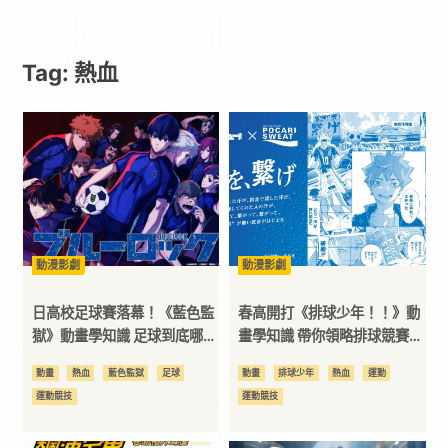
｜
Tag: 熱血
動
漫
二
次
動漫影劇
動漫影劇
元
日高校足球賽落幕！《藍色監
春高開打《排球少年！！》動
獄》動畫學知識 足球到底哪裡
畫學知識 帶你領略排球競賽魅
有趣？
力！
｜
動畫
熱血
藍色監獄
足球
動畫
排球少年
熱血
運動
運動競技
運動競技
3C