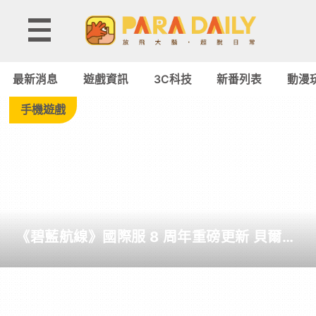
Tag:
熱
最新消息
遊戲資訊
3C科技
新番列表
動漫
血
手機遊戲
-
Paradaily
-
《碧藍航線》國際服 8 周年重磅更新 貝爾法
遊
斯特終於迎來改造
戲