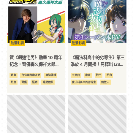
科
技
全
動漫影劇
動漫影劇
賀《飆速宅男》動畫 10 周年
《魔法科高中的劣等生》第三
方
紀念，聲優森久保祥太郎
季於 4 月開播！另釋出 LiSA
2024 動漫節來台，資格 1/10
演唱的 OP 試聽預告！
動畫
台北國際動漫節
曼迪傳播
主題曲
動畫
戰鬥
熱血
位
準時開賣！
熱血
聲優
運動
運動競技
魔法科高中的劣等生
龍傲天
資
訊
平