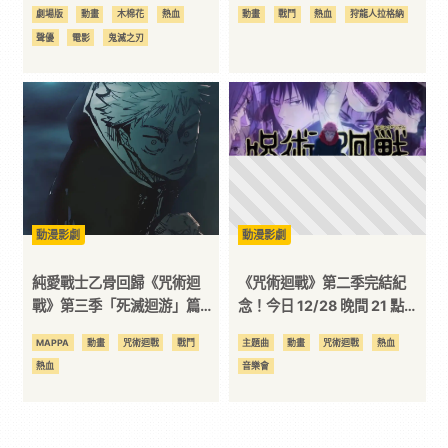
先行上映！
漫畫內容！
劇場版
動畫
木棉花
熱血
動畫
戰鬥
熱血
狩龍人拉格納
聲優
電影
鬼滅之刃
動漫影劇
動漫影劇
純愛戰士乙骨回歸《咒術迴
《咒術迴戰》第二季完結紀
戰》第三季「死滅迴游」篇製
念！今日 12/28 晚間 21 點舉
作確定！
行歌單音樂祭！
MAPPA
動畫
咒術迴戰
戰鬥
主題曲
動畫
咒術迴戰
熱血
熱血
音樂會