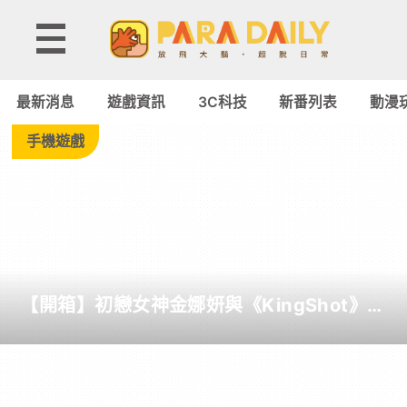
Tag:
藍
最新消息
遊戲資訊
3C科技
新番列表
動漫
芽
手機遊戲
喇
叭
-
【開箱】初戀女神金娜妍與《KingShot》再
Paradaily
度合作！攜手焦糖楓、柒息地推出「國王燒
烤節」活動
-