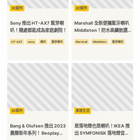
3C配件
3C配件
訊
Sony 推出 HT-AX7 藍芽喇
Marshall 全新便攜藍牙喇叭
平
叭！隨處都能成為家庭劇院！
Middleton！防水高續航還能
當行動電源！
HT-AX7
sony
喇叭
藍芽喇叭
Marshall
Middleton
藍芽喇叭
台
3C配件
家居生活
Bang & Olufsen 推出 2023
是落地燈也是喇叭！IKEA 推
農曆新年系列！ Beoplay
出 SYMFONISK 落地燈音