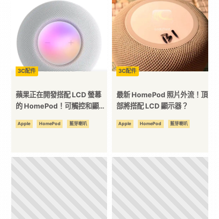
｜
3C
科
3C配件
3C配件
蘋果正在開發搭配 LCD 螢幕
最新 HomePod 照片外流！頂
技
的 HomePod！可觸控和顯示
部將搭配 LCD 顯示器？
專輯？
Apple
HomePod
藍芽喇叭
Apple
HomePod
藍芽喇叭
全
方
位
資