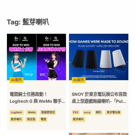
遊
Tag: 藍芽喇叭
戲
｜
動
漫
3C配件
3C配件
二
電競騎士任務啟動！
SNOY 於東京電玩展公布首款
Logitech G 與 WeMo 聯手打
桌上型遊戲無線喇叭-「Pulse
造 開「廂」獲珠珠、小迪限
Elevate」
次
Logitech
WeMo
聖誕節限定
PS5
sony
喇叭
東京電玩展
量禮，Logitech 羅技歲末狂
藍芽喇叭
限定版
電競
藍芽喇叭
歡季！全民普發加碼相挺、聖
元
誕節回饋不間斷再抽萬元好禮