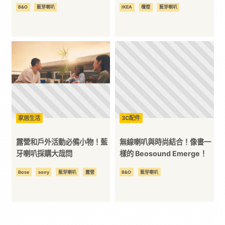
H96 耳機、Beoplay A9 藍芽
箱！
B&O
藍芽喇叭
IKEA
檯燈
藍芽喇叭
喇叭！
家居生活
3C配件
露營和戶外活動必備小物！藍
無線喇叭與時尚結合！像書一
牙喇叭採購大哉問
樣的 Beosound Emerge！
Bose
sony
藍芽喇叭
露營
B&O
藍芽喇叭