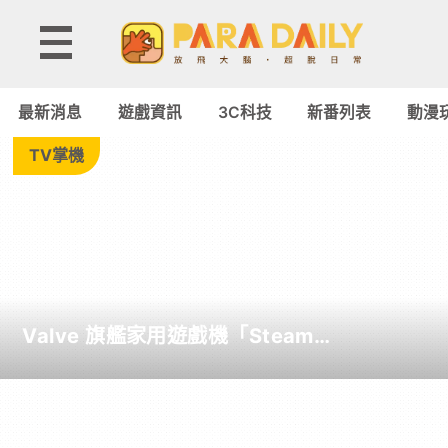
3C
科
最新消息
遊戲資訊
3C科技
新番列表
動漫
技
TV掌機
►
電
腦
Valve 旗艦家用遊戲機「Steam
筆
Machine」正式在台港日同步上架
電