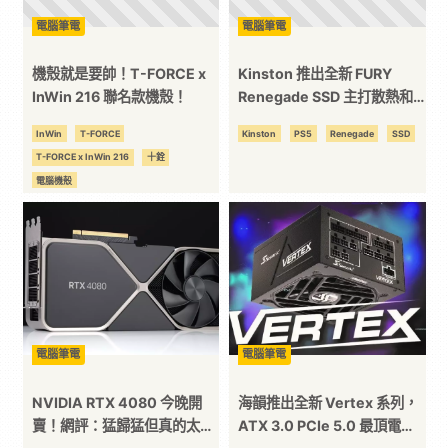
電腦筆電
電腦筆電
方
機殼就是要帥！T-FORCE x
Kinston 推出全新 FURY
位
InWin 216 聯名款機殼！
Renegade SSD 主打散熱和
超快讀取速度
InWin
T-FORCE
Kinston
PS5
Renegade
SSD
資
T-FORCE x InWin 216
十銓
電腦機殼
訊
平
台
電腦筆電
電腦筆電
NVIDIA RTX 4080 今晚開
海韻推出全新 Vertex 系列，
賣！網評：猛歸猛但真的太貴
ATX 3.0 PCIe 5.0 最頂電