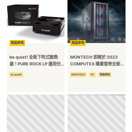
二
次
元
電腦筆電
電腦筆電
be quiet! 全新下吹式散熱
MONTECH 即將於 2023
｜
器！PURE ROCK LP 適用任
COMPUTEX 隆重發表全新
何機型！
AIR 3000 MAX 寬體大機殼
be quiet!
MONTECH
PC
電腦機殼
3C
科
技
全