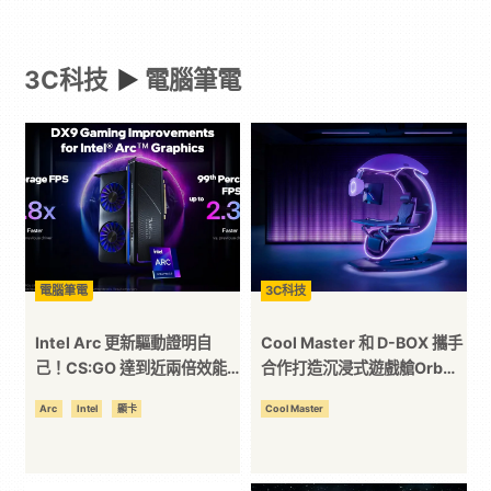
-
3C科技
►
電腦筆電
Paradaily
-
遊
戲
電腦筆電
3C科技
｜
Intel Arc 更新驅動證明自
Cool Master 和 D-BOX 攜手
己！CS:GO 達到近兩倍效能
合作打造沉浸式遊戲艙Orb
提升！
X！
動
Arc
Intel
顯卡
Cool Master
漫