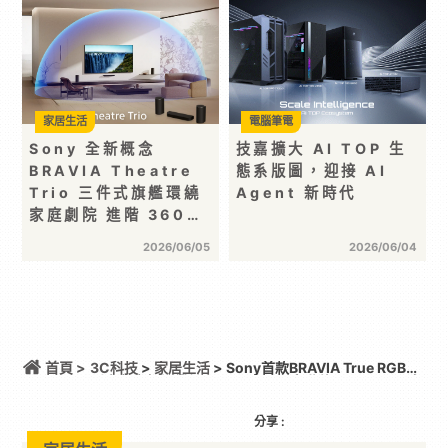
家居生活
電腦筆電
Sony 全新概念
技嘉擴大 AI TOP 生
BRAVIA Theatre
態系版圖，迎接 AI
Trio 三件式旗艦環繞
Agent 新時代
家庭劇院 進階 360…
2026/06/05
2026/06/04
首頁 >
3C科技
>
家居生活
> Sony首款BRAVIA True RGB系
列出色亮相旗艦級BRAVIA 9 II、高階款BRAVIA 7 II 實
現極致原色新世代旗艦級家庭劇院BRAVIA Theatre
Trio 同步登場
分享 :