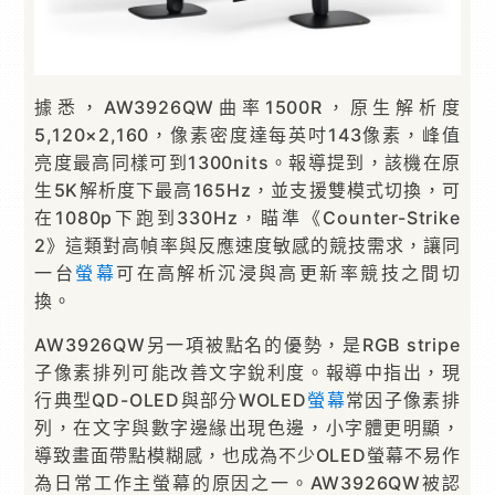
據悉，AW3926QW曲率1500R，原生解析度
5,120×2,160，像素密度達每英吋143像素，峰值
亮度最高同樣可到1300nits。報導提到，該機在原
生5K解析度下最高165Hz，並支援雙模式切換，可
在1080p下跑到330Hz，瞄準《Counter-Strike
2》這類對高幀率與反應速度敏感的競技需求，讓同
一台
螢幕
可在高解析沉浸與高更新率競技之間切
換。
AW3926QW另一項被點名的優勢，是RGB stripe
子像素排列可能改善文字銳利度。報導中指出，現
行典型QD-OLED與部分WOLED
螢幕
常因子像素排
列，在文字與數字邊緣出現色邊，小字體更明顯，
導致畫面帶點模糊感，也成為不少OLED螢幕不易作
為日常工作主螢幕的原因之一。AW3926QW被認