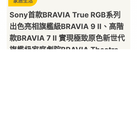
家居生活
Sony首款BRAVIA True RGB系列
出色亮相旗艦級BRAVIA 9 II、高階
款BRAVIA 7 II 實現極致原色新世代
旗艦級家庭劇院BRAVIA Theatre
Trio 同步登場
以下內容由廠商提供
By
PARA新聞
2026/06/16
Sony今日 (2026/6/16) 正式在台發表全新革命性
的
BRAVIA True
RGB
系列
，承襲將
影院級視聽享
受帶到家中(Cinema Is Coming Home)
的核心理
念，包含旗艦級
BRAVIA 9 II
以及高階款
BRAVIA 7
II
系列。新系列採用Sony以20年創新技術為基礎打