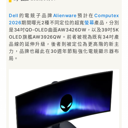
Dell
的電競子品牌
Alienware
預計在
Computex
2026
期間曝光2種不同定位的超寬
螢幕
產品，分別
是34吋QD-OLED曲面AW3426DW，以及39吋5K
OLED旗艦AW3926QW。前者被視為既有34吋產
品線的延伸升級，後者則被定位為更高階的新主
力，品牌也藉此在30週年節點強化電競顯示器布
局。