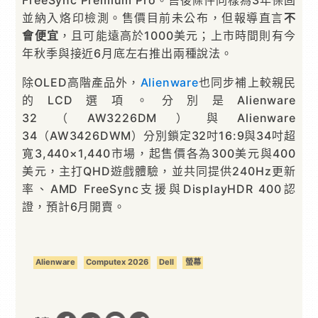
FreeSync Premium Pro。售後條件同樣為3年保固
並納入烙印檢測。售價目前未公布，但報導直言
不
會便宜
，且可能遠高於1000美元；上市時間則有今
年秋季與接近6月底左右推出兩種說法。
除OLED高階產品外，
Alienware
也同步補上較親民
的LCD選項。分別是Alienware
32（AW3226DM）與Alienware
34（AW3426DWM）分別鎖定32吋16:9與34吋超
寬3,440×1,440市場，起售價各為300美元與400
美元，主打QHD遊戲體驗，並共同提供240Hz更新
率、AMD FreeSync支援與DisplayHDR 400認
證，預計6月開賣。
Alienware
Computex 2026
Dell
螢幕