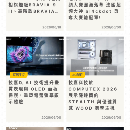
相旗艦級BRAVIA 9
頻大賽圓滿落幕 法國超
II、高階款BRAVIA…
頻大神 bl4ckdot 勇
奪大賽總冠軍!
2026/06/16
2026/06/09
家居生活
3C配件
技嘉以 AI 技術提升畫
技嘉科技於
質表現與 OLED 面板
COMPUTEX 2026
保護，重塑電競螢幕顯
展示隱線簡約
示體驗
STEALTH 與優雅質
感 WOOD 美學主機
2026/06/08
2026/06/08