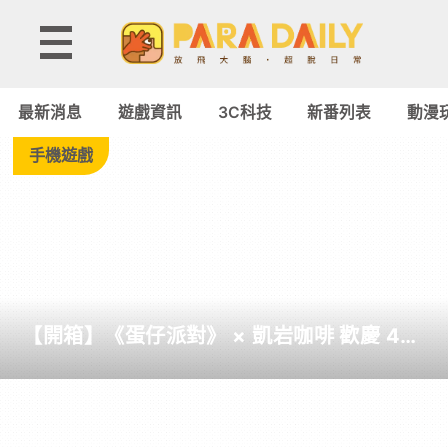
Tag:
Cool
最新消息
遊戲資訊
3C科技
新番列表
動漫
Master
手機遊戲
-
Paradaily
-
【開箱】《蛋仔派對》 × 凱岩咖啡 歡慶 4
遊
周年聯名活動
戲