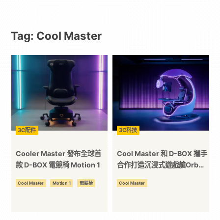
｜
Tag: Cool Master
動
漫
二
次
3C配件
3C科技
元
Cooler Master 發布全球首
Cool Master 和 D-BOX 攜手
款 D-BOX 電競椅 Motion 1
合作打造沉浸式遊戲艙Orb
X！
｜
Cool Master
Motion 1
電競椅
Cool Master
3C