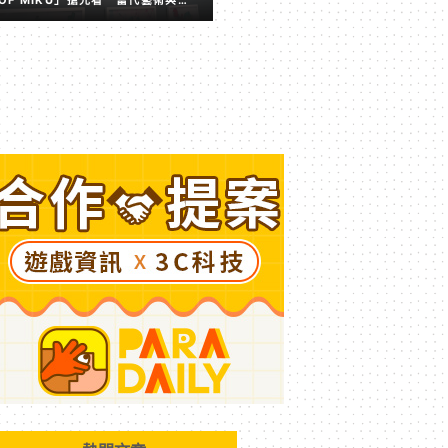
擬歌姬激盪出的全新火花