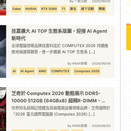
By 一枚月餅
2026/06/05
Faker
NVIDIA
RTX 5090
T1
簽名
線下活動
輝達
韓國
黃仁勳
技嘉擴大 AI TOP 生態系版圖，迎接 AI Agent
新時代
全球電腦領導品牌技嘉科技於 COMPUTEX 2026 持續推
進地端運算願景，進一步擴展 AI TOP 生態系 […]
By PARA新聞
2026/06/04
AI
AI Agent
AMD
COMPUTEX
Computex 2026
技嘉
芝奇於 Computex 2026 動態展示 DDR5-
10000 512GB (64GBx8) 超頻R-DIMM、
DDR5-8000 128GBx2 4R CU-DIMM、
世界知名超頻記憶體及高端電競設備領導品牌，芝奇國際於
「2026 臺北國際電腦展 (Computex 2026) […]
DDR5-10933 24GBx2 極限超頻U-DIMM、
64GBx4 ECC CU-DIMM、大容量 DDR5-
By PARA新聞
2026/06/03
8800 96GBx8 1.1V R-DIMM記憶體