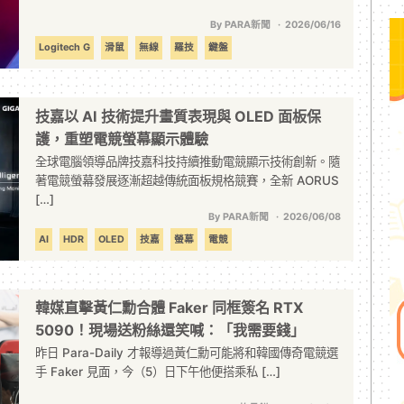
By PARA新聞
2026/06/16
Logitech G
滑鼠
無線
羅技
鍵盤
技嘉以 AI 技術提升畫質表現與 OLED 面板保
護，重塑電競螢幕顯示體驗
全球電腦領導品牌技嘉科技持續推動電競顯示技術創新。隨
著電競螢幕發展逐漸超越傳統面板規格競賽，全新 AORUS
[…]
By PARA新聞
2026/06/08
AI
HDR
OLED
技嘉
螢幕
電競
韓媒直擊黃仁勳合體 Faker 同框簽名 RTX
5090！現場送粉絲還笑喊：「我需要錢」
昨日 Para-Daily 才報導過黃仁勳可能將和韓國傳奇電競選
手 Faker 見面，今（5）日下午他便搭乘私 […]