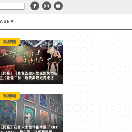
BASE
3C科技
動漫周邊
【開箱】《藍色監獄》雙主題快閃店
正式登陸三創！造景與限定周邊搶先
看
動漫影劇
韓媒直擊黃仁勳合體 Faker 同框簽名 RTX 5090！現場
【開箱】初音未來當代藝術展「ART
喊：「我需要錢」
OF MIKU」搶先看 當代藝術與虛