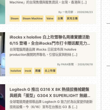
Machine」的台灣售價與販售資訊。台灣、香港與 […]
By 一枚月餅
2026/06/23
Steam
Steam Machine
Valve
台灣
家用主機
家用遊戲機
日本
硬體
香港
iRocks x hololive 白上吹雪聯名周邊實體活動
6/15 登場，全台iRocks門市打卡贈送壓克力書
籤
台灣電腦周邊品牌 iRocks 日前宣布與 hololive
production展開跨界聯名，引發玩家與粉絲 […]
By PARA新聞
2026/06/18
hololive
irock
周邊
白上吹雪
Logitech G 推出 G316 X 8K 熱插拔機械鍵盤
與經典「蛋型」G304 X SUPERLIGHT 無線滑
鼠 年度盛事「G Challenge」模擬賽車競賽攜手
全球電競周邊領導品牌 Logitech G 致力於為玩家提供創新
技術設備，今（6/16）宣布在台推出 G3 系 […]
歐洲利曼冠軍周雋庭燃爆全台！