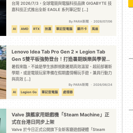
電腦的使用者打造
台灣 2026/7/3，全球電競與電腦科技品牌 GIGABYTE 技
嘉科技正式推出全新 EAGLE 系列筆記型 […]
By PARA新聞
2026/07/06
AI
AMD
RTX
技嘉
筆記型電腦
顯示卡
風扇
Lenovo Idea Tab Pro Gen 2 × Legion Tab
Gen 5雙平板強勢登台！打造暑期娛樂與學習多
重宇宙 從課堂筆記、報告製作到組隊開黑，AI
暑假來臨，不論是學生族群規劃暑期高效溫習、超前部署新
學期，或是電競玩家準備在假期盡情暢玩手遊，兼具行動力
學習工具、類筆電生產力與頂級電競規格一次到
與高效 […]
位
By PARA新聞
2026/06/24
AI
Legion Go
筆記型電腦
處理器
Valve 旗艦家用遊戲機「Steam Machine」正
式在台港日同步上架
Valve 於今日正式公開旗下全新客廳遊戲硬體「Steam