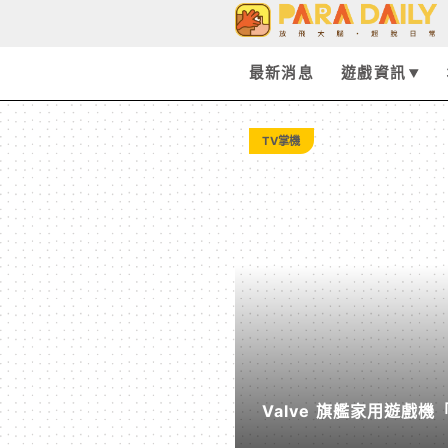
3C
科
最新消息
遊戲資訊
技
TV掌機
►
電
腦
筆
Valve 旗艦家用遊戲機
電