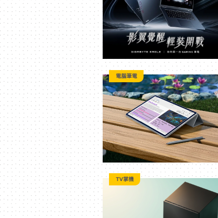
二
次
元
電腦筆電
｜
3C
科
TV掌機
技
全