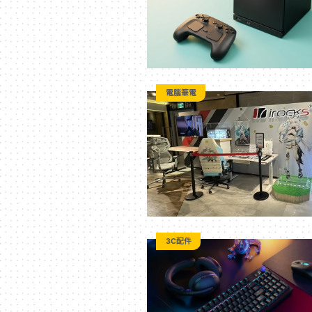
方
位
電腦筆電
資
訊
平
台
3C配件