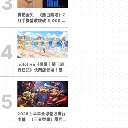
3
賣點全失！《塵白禁域》7
月手機營收跌破 5,000 美
元 停服整改後玩家大量流
失
4
hololive《盛夏｜墾丁旅
行日記》快閃店登場！夏日
風情限定周邊首度公開
5
2026上半年全球營收排行
出爐 《王者榮耀》穩居榜
首《寒霜啟示錄》緊追在