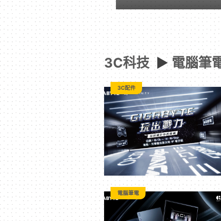
-
Paradaily
3C科技
►
電腦筆
-
3C配件
遊
戲
｜
動
電腦筆電
漫