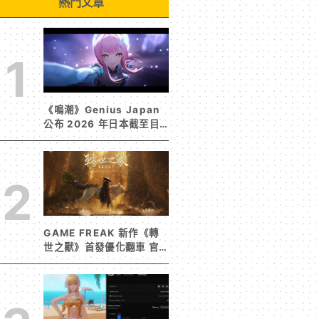
熱門文章
1
《鳴潮》Genius Japan
公布 2026 年日本截至目
前為止人氣歌單《遠航星的
告別》&《自無垠處歸航之
星》入榜
2
GAME FREAK 新作《轉
世之獸》首發優化翻車 官
方急發聲明承諾提供大量更
新彌補