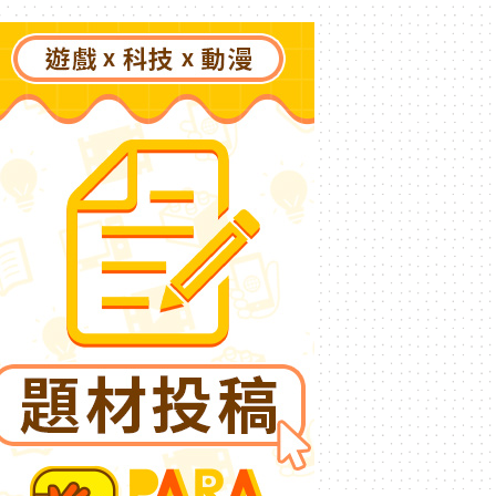
了》突然爆紅