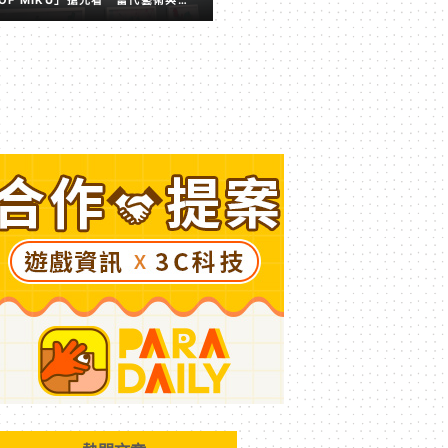
擬歌姬激盪出的全新火花