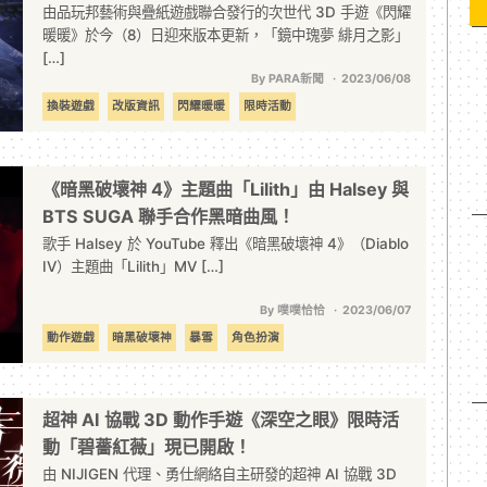
由品玩邦藝術與疊紙遊戲聯合發行的次世代 3D 手遊《閃耀
暖暖》於今（8）日迎來版本更新，「鏡中瑰夢 緋月之影」
[…]
By PARA新聞
2023/06/08
換裝遊戲
改版資訊
閃耀暖暖
限時活動
《暗黑破壞神 4》主題曲「Lilith」由 Halsey 與
BTS SUGA 聯手合作黑暗曲風！
歌手 Halsey 於 YouTube 釋出《暗黑破壞神 4》（Diablo
IV）主題曲「Lilith」MV […]
By 噗噗恰恰
2023/06/07
動作遊戲
暗黑破壞神
暴雪
角色扮演
超神 AI 協戰 3D 動作手遊《深空之眼》限時活
動「碧薔紅薇」現已開啟！
由 NIJIGEN 代理、勇仕網絡自主研發的超神 AI 協戰 3D