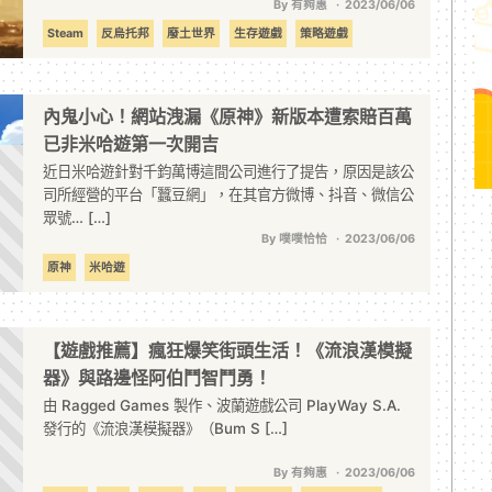
By 有夠惠
2023/06/06
Steam
反烏托邦
廢土世界
生存遊戲
策略遊戲
經營模擬
內鬼小心！網站洩漏《原神》新版本遭索賠百萬
已非米哈遊第一次開吉
近日米哈遊針對千鈞萬博這間公司進行了提告，原因是該公
司所經營的平台「蠶豆網」，在其官方微博、抖音、微信公
眾號… […]
By 噗噗恰恰
2023/06/06
原神
米哈遊
【遊戲推薦】瘋狂爆笑街頭生活！《流浪漢模擬
器》與路邊怪阿伯鬥智鬥勇！
由 Ragged Games 製作、波蘭遊戲公司 PlayWay S.A.
發行的《流浪漢模擬器》（Bum S […]
By 有夠惠
2023/06/06