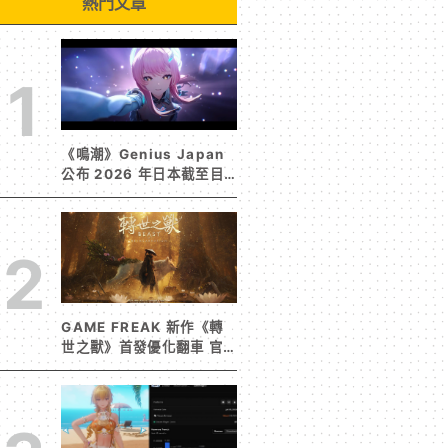
熱門文章
1
《鳴潮》Genius Japan
公布 2026 年日本截至目
前為止人氣歌單《遠航星的
告別》&《自無垠處歸航之
星》入榜
2
GAME FREAK 新作《轉
世之獸》首發優化翻車 官
方急發聲明承諾提供大量更
新彌補