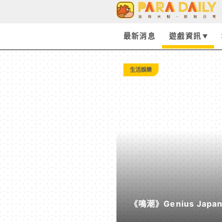
遊
戲
最新消息
遊戲資訊
資
生活娛樂
訊
-
Paradaily
-
《鳴潮》Genius Ja
遊
《遠航星的告別》&《自