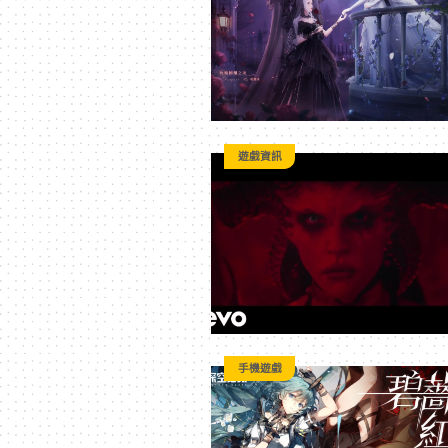
3C
科
技
遊戲資訊
全
方
位
手機遊戲
資
訊