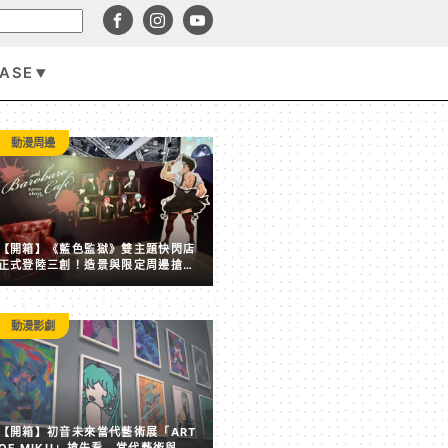
BASE
遊戲資訊
動漫周邊
【開箱】《藍色監獄》雙主題快閃店
正式登陸三創！造景與限定周邊搶先
看
動漫影劇
賣點全失！《塵白禁域》7 月手機營收跌破 5,000 美元 
【開箱】初音未來當代藝術展「ART
後玩家大量流失
OF MIKU」搶先看 當代藝術與虛