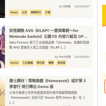
By 有夠惠
2023/06/07
Steam
太空
模擬飛行
沙盒
妖怪調教 AVG《KLAP!! ～愛與懲罰～for
Nintendo Switch》公開 FD 內容介紹及 OP 影
片
Idea Factory 旗下乙女遊戲品牌「Otomate」具備妖怪調
教 AVG 要素的人氣乙女遊戲《KLAP […]
By PARA新聞
2023/06/07
Switch
乙女遊戲
傑仕登
戀愛
限定版
廢土題材｜策略遊戲《Homeseek》或於第 3
季發行 現已釋出 Demo 版
以末日後廢土世界為遊戲背景的城市模擬策略遊戲
《Homeseek》目前已於 Steam 發布 Demo 版。在《
[…]