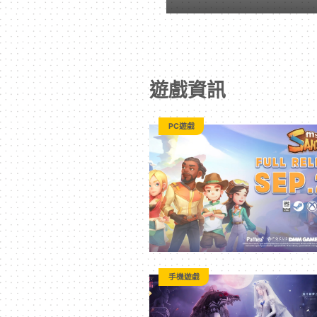
戲
｜
遊戲資訊
動
PC遊戲
漫
二
次
元
手機遊戲
｜