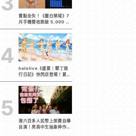
3
賣點全失！《塵白禁域》7
月手機營收跌破 5,000 美
元 停服整改後玩家大量流
失
4
hololive《盛夏｜墾丁旅
行日記》快閃店登場！夏日
風情限定周邊首度公開
5
湊六百多人民幣上架費自導
自演！男高中生抽象神作
《完蛋！我被男同學包圍