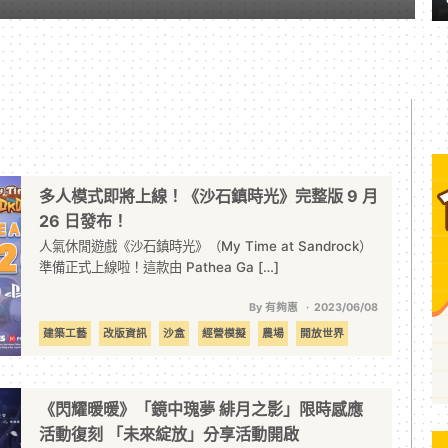
多人模式即將上線！《沙石鎮時光》完整版 9 月
26 日發布！
人氣休閒遊戲《沙石鎮時光》（My Time at Sandrock）
準備正式上線啦！這款由 Pathea Ga […]
By 有夠惠
2023/06/08
建築工藝
改版資訊
沙盒
經營模擬
農場
開放世界
《閃耀暖暖》「鏡中瑰夢 緋月之影」限時感應
活動復刻 「未來綻放」分享活動開啟