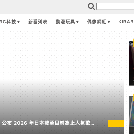
3C科技
新番列表
動漫玩具
偶像網紅
KIRA
pan 公布 2026 年日本截至目前為止人氣歌單
無垠處歸航之星》入榜