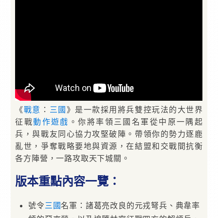
《
戰意
：
三國
》是一款採用將兵雙控玩法的大世界
征戰
動作遊戲
。你將率領三國名軍從中原一隅起
兵，與戰友同心協力攻堅破陣。帶領你的勢力逐鹿
亂世，爭奪戰略要地與資源，在結盟和交戰間抗衡
各方陣營，一路攻取天下城關。
版本重點內容一覽：
號令
三國
名軍：諸葛亮改良的元戎弩兵、典韋率