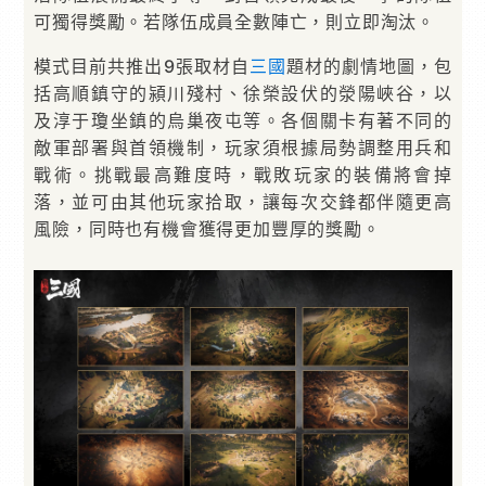
可獨得獎勵。若隊伍成員全數陣亡，則立即淘汰。
模式目前共推出9張取材自
三國
題材的劇情地圖，包
括高順鎮守的潁川殘村、徐榮設伏的滎陽峽谷，以
及淳于瓊坐鎮的烏巢夜屯等。各個關卡有著不同的
敵軍部署與首領機制，玩家須根據局勢調整用兵和
戰術。挑戰最高難度時，戰敗玩家的裝備將會掉
落，並可由其他玩家拾取，讓每次交鋒都伴隨更高
風險，同時也有機會獲得更加豐厚的獎勵。