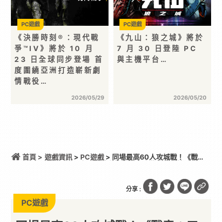
PC遊戲
PC遊戲
《決勝時刻®：現代戰
《九⼭：狼之城》將於
爭™IV》將於 10 月
7 ⽉ 30 ⽇登陸 PC
23 日全球同步登場 首
與主機平台…
度圍繞亞洲打造嶄新劇
情戰役…
2026/05/29
2026/05/20
首頁 >
遊戲資訊
>
PC遊戲
> 同場最高60人攻城戰！《戰
意：三國》今日全球上線釋出正式遊戲宣傳片
分享 :
PC遊戲