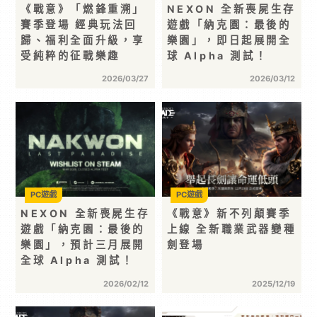
《戰意》「燃鋒重溯」
NEXON 全新喪屍生存
賽季登場 經典玩法回
遊戲「納克園：最後的
歸、福利全面升級，享
樂園」，即日起展開全
受純粹的征戰樂趣
球 Alpha 測試！
2026/03/27
2026/03/12
PC遊戲
PC遊戲
NEXON 全新喪屍生存
《戰意》新不列顛賽季
遊戲「納克園：最後的
上線 全新職業武器變種
樂園」，預計三月展開
劍登場
全球 Alpha 測試！
2026/02/12
2025/12/19