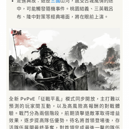
走進典故：遊歷
三國
山河，感受古城風情的途
中，可能觸發隨機事件。桃園結義、三英戰呂
布、隆中對策等經典場面，將在眼前上演。
全新 PvPvE「征戰平亂」模式同步開放，主打難以
預測的玩家間互動，以及高風險高報酬的對戰體
驗。戰鬥分為兩個階段，前期須擊退敵軍取得增益
效果，逐步提高隊伍優勢。待名將首領登場後，存
活隊伍展開最終爭奪，對首領完成最後一擊的隊伍