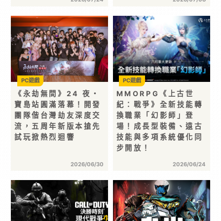
PC遊戲
PC遊戲
《永劫無間》24 夜・
MMORPG《上古世
寶島站圓滿落幕！開發
紀：戰爭》全新技能轉
團隊偕台灣劫友深度交
換職業「幻影師」登
流，五周年新版本搶先
場！成長型裝備、遠古
試玩掀熱烈迴響
技能與多項系統優化同
步開放！
2026/06/30
2026/06/24