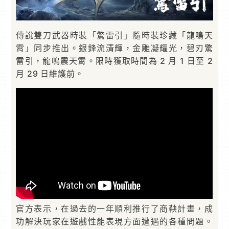
傳說雙刀武器時裝「驚雷引」隨時裝珍藏「龍鳴天
霄」同步推出。銀鋒流清輝，金雕凝耀光，碧刃驚
雷引，龍鳴震天霄。限時獲取時間為 2 月 1 日至 2
月 29 日維護前。
官方表示，在過去的一年順利推行了商鞅計畫，成
功解決玩家在遊戲性能表現方面遭遇的各種問題。