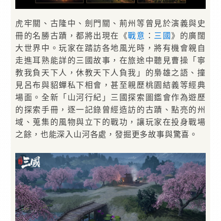
虎牢關、古隆中、劍門關、荊州等曾見於演義與史
冊的名勝古蹟，都將出現在《
戰意
：
三國
》的廣闊
大世界中。玩家在踏訪各地風光時，將有機會親自
走進耳熟能詳的三國故事，在旅途中聽見曹操「寧
教我負天下人，休教天下人負我」的梟雄之語、撞
見呂布與貂蟬私下相會，甚至親歷桃園結義等經典
場面。全新「山河行紀」三國探索圖鑑會作為遊歷
的探索手冊，逐一記錄曾經造訪的古蹟、點亮的州
域、蒐集的風物與立下的戰功，讓玩家在投身戰場
之餘，也能深入山河各處，發掘更多故事與驚喜。