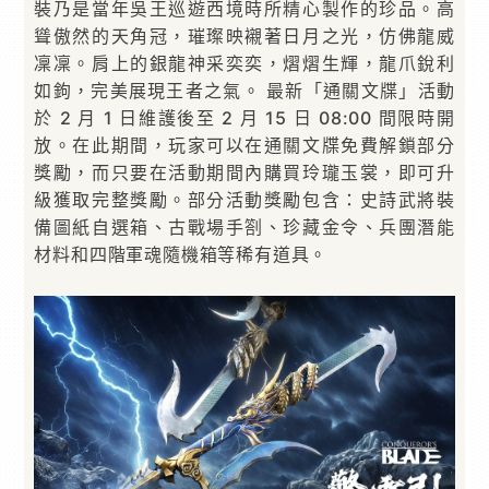
裝乃是當年吳王巡遊西境時所精心製作的珍品。高
聳傲然的天角冠，璀璨映襯著日月之光，仿佛龍威
凜凜。肩上的銀龍神采奕奕，熠熠生輝，龍爪銳利
如鉤，完美展現王者之氣。 最新「通關文牒」活動
於 2 月 1 日維護後至 2 月 15 日 08:00 間限時開
放。在此期間，玩家可以在通關文牒免費解鎖部分
獎勵，而只要在活動期間內購買玲瓏玉裳，即可升
級獲取完整獎勵。部分活動獎勵包含：史詩武將裝
備圖紙自選箱、古戰場手劄、珍藏金令、兵團潛能
材料和四階軍魂隨機箱等稀有道具。