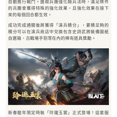
自動進行戰鬥。選取兵團強化類兵法時，滿足條件
的兵團會獲得特殊的強化效果，且強化效果在接下
來的每個回合都生效。
成功完成通關後將獲得「演兵積分」，累積足夠的
積分可以在演兵商店中兌換包含史詩武將裝備圖紙
自選箱、古戰場手劄等在內的稀有道具獎勵。
新春龍年限定時裝「玲瓏玉裳」正式登場！這套服