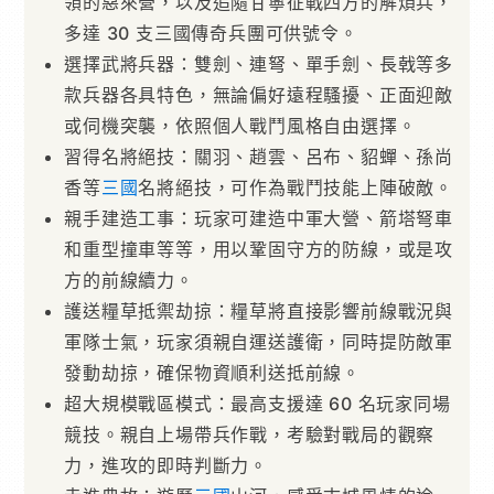
領的惡來營，以及追隨甘寧征戰四方的解煩兵，
多達 30 支三國傳奇兵團可供號令。
選擇武將兵器：雙劍、連弩、單手劍、長戟等多
款兵器各具特色，無論偏好遠程騷擾、正面迎敵
或伺機突襲，依照個人戰鬥風格自由選擇。
習得名將絕技：關羽、趙雲、呂布、貂蟬、孫尚
香等
三國
名將絕技，可作為戰鬥技能上陣破敵。
親手建造工事：玩家可建造中軍大營、箭塔弩車
和重型撞車等等，用以鞏固守方的防線，或是攻
方的前線續力。
護送糧草抵禦劫掠：糧草將直接影響前線戰況與
軍隊士氣，玩家須親自運送護衛，同時提防敵軍
發動劫掠，確保物資順利送抵前線。
超大規模戰區模式：最高支援達 60 名玩家同場
競技。親自上場帶兵作戰，考驗對戰局的觀察
力，進攻的即時判斷力。