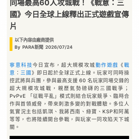
同場最高60人攻城戰！《戰意：三
國》今日全球上線釋出正式遊戲宣傳
片
以下內容由廠商提供
By
PARA新聞
2026/07/24
寧意科技
今日宣布，超大規模攻城
動作遊戲
《
戰
意
：
三國
》即日起於全球正式上線。玩家可同時操
控武將與兵團，參與最高支援 60 名玩家同場交鋒的
超大規模攻城戰，親歷氣勢磅礴的三國戰爭；
PvPvE 「征戰平亂」模式則結合玩家競爭、臨時合
作與首領威脅，帶來刺激多變的對戰體驗。多位人
氣實況主包括凱琪、我蔣西南、綠寶、KSP和阿萬
等等，也將陸續開台參戰，與玩家一同攻陷天下城
關。