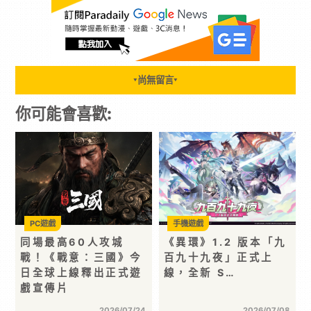
尚無留言
▼
▼
你可能會喜歡:
PC遊戲
手機遊戲
同場最高60人攻城
《異環》1.2 版本「九
戰！《戰意：三國》今
百九十九夜」正式上
日全球上線釋出正式遊
線，全新 S…
戲宣傳片
2026/07/24
2026/07/08