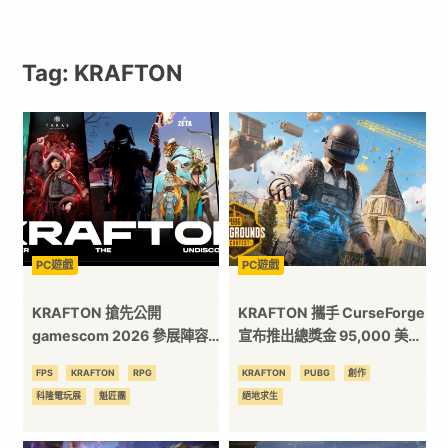
動
Tag: KRAFTON
漫
二
次
元
PC遊戲
PC遊戲
｜
KRAFTON 搶先公開
KRAFTON 攜手 CurseForge
gamescom 2026 參展陣容
宣布推出總獎金 95,000 美金
最新細節
的全球模組創作大賽！為
3C
FPS
KRAFTON
RPG
KRAFTON
PUBG
創作
《PUBG：藍圈實驗室》上線
科隆電玩展
魁匠團
絕地求生
預熱，獲勝作品將正式收錄至
科
官方社群創作中心