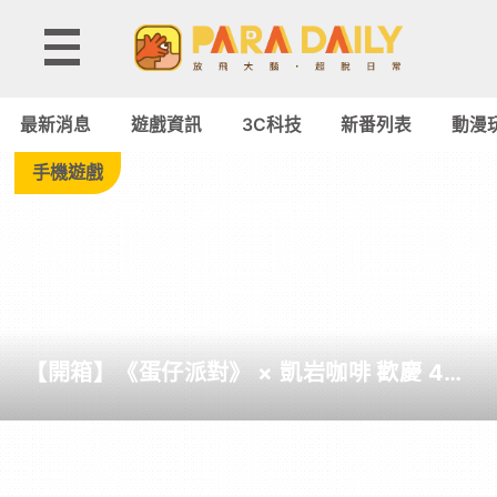
Tag:
KRAFTON
最新消息
遊戲資訊
3C科技
新番列表
動漫
-
手機遊戲
Paradaily
-
遊
【開箱】《蛋仔派對》 × 凱岩咖啡 歡慶 4
戲
周年聯名活動
｜