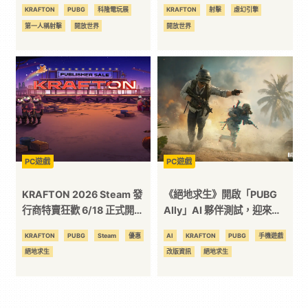
作陣容！PUBG STUDIOS 神
世界城市打造過程
KRAFTON
PUBG
科隆電玩展
KRAFTON
射擊
虛幻引擎
秘新作將於展會全球首曝
第一人稱射擊
開放世界
開放世界
PC遊戲
PC遊戲
KRAFTON 2026 Steam 發
《絕地求生》開啟「PUBG
行商特賣狂歡 6/18 正式開
Ally」AI 夥伴測試，迎來
跑！祭出史上最低 15 折超殺
CPC 共同遊玩新時代！攜手
KRAFTON
PUBG
Steam
優惠
AI
KRAFTON
PUBG
手機遊戲
優惠 多款作品於 6 月 18 日起
智慧隊友 Ella 闖蕩 Sanhok、
絕地求生
改版資訊
絕地求生
至 26 日在 Steam 平台限時折
支援中英韓語音互動，全球測
扣優惠
試限時開啟