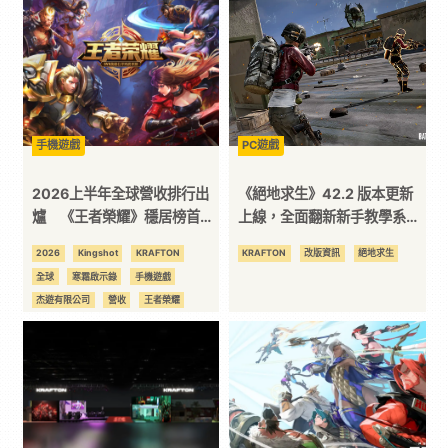
技
全
方
手機遊戲
PC遊戲
2026上半年全球營收排行出
《絕地求生》42.2 版本更新
位
爐 《王者榮耀》穩居榜首
上線，全面翻新新手教學系
《寒霜啟示錄》緊追在後！
統！街機模式迎來熱點模式回
2026
Kingshot
KRAFTON
KRAFTON
改版資訊
絕地求生
資
歸與全新單人殊死戰，無線電
全球
寒霜啟示錄
手機遊戲
系統更新優化小隊溝通
杰遊有限公司
營收
王者榮耀
訊
絕地求生
騰訊
平
台