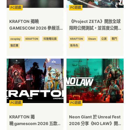
PC遊戲
PC遊戲
KRAFTON 揭曉
《Project ZETA》開放全球
GAMESCOM 2026 參展活動
限時公開測試，並首度公開全
內容
新英雄
cosplay
KRAFTON
科隆電玩展
KRAFTON
Steam
公測
戰鬥
魁匠團
新角色
PC遊戲
PC遊戲
KRAFTON 揭
Neon Giant 於 Unreal Fest
曉 gamescom 2026 五款新
2026 分享《NO LAW》開放