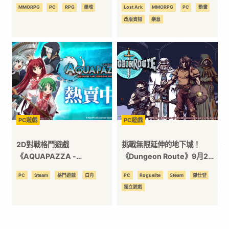
14 日（二）正式公測
正式開放
MMORPG
PC
RPG
墨魂
Lost Ark
MMORPG
PC
動畫
改版資訊
樂意
PC遊戲
PC遊戲
2D對戰格鬥遊戲
挑戰無限延伸的地下城！
《AQUAPAZZA -
《Dungeon Route》9月25
AQUAPLUS夢幻對決-》今日
日登陸 STEAM，發售紀念限
PC
Steam
格鬥遊戲
白舟
PC
Roguelite
Steam
傑仕登
於Steam平台正式開賣！自
時9折優惠！
獨立遊戲
2011年營運的超人氣遊戲登陸
PC平台。現在購買享九折優
惠！