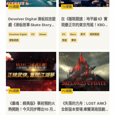
PC遊戲
TV掌機
Devolver Digital 滑板炫技遊
在《極限競速：地平線 6》實
戲《滑板故事 Skate Story》
現最正宗的東京甩尾！XBOX
將於台灣時間 12/9 登上PC、
東京電玩展線上發布會壓軸公
Devolver Digital
PC
Steam
PC
Xbox
新作
極限競速
PlayStation 5和Nintendo
開！
運動遊戲
競速
賽車
Switch 2
PC遊戲
PC遊戲
《墨魂：經典版》事前預約火
《失落的方舟：LOST ARK》
熱開跑！今天同步釋出10 月
全新版本登場 庫爾湛南部劇情