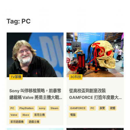
動
Tag: PC
漫
二
次
元
TV掌機
3C科技
｜
Sony 叫停移植策略，前暴雪
從高校盃到創意改裝
總裁稱 Valve 將是主機大戰新
GAMFORCE 打造年度最大
對手
PC玩家交流平台
3C
PC
PlayStation
sony
Steam
GAMFORCE
PC
展覽
硬體
Valve
Xbox
家用主機
電腦
科
家用遊戲機
遊戲主機