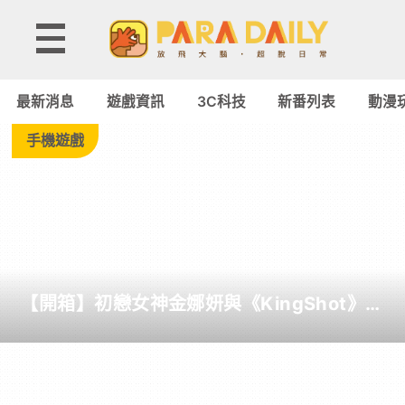
Tag:
PC
最新消息
遊戲資訊
3C科技
新番列表
動漫
-
手機遊戲
Paradaily
-
遊
【開箱】初戀女神金娜妍與《KingShot》再
戲
度合作！攜手焦糖楓、柒息地推出「國王燒
烤節」活動
｜