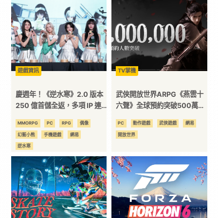
技
全
方
遊戲資訊
TV掌機
慶週年！《逆水寒》2.0 版本
武俠開放世界ARPG《燕雲十
位
250 億首儲全返，多項 IP 連
六聲》全球預約突破500萬！
動，幻藍小熊壓軸登場與民同
11月15日正式上線，倒數一個
MMORPG
PC
RPG
偶像
PC
動作遊戲
武俠遊戲
網易
資
歡
月！
幻藍小熊
手機遊戲
網易
開放世界
逆水寒
訊
平
台