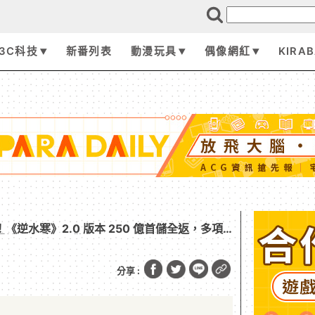
3C科技
新番列表
動漫玩具
偶像網紅
KIRA
！《逆水寒》2.0 版本 250 億首儲全返，多項
熊壓軸登場與民同歡
分享 :