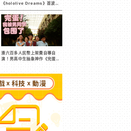
《hololive Dreams》首波夏
日活動今日開跑 白銀諾艾爾等
5 位人氣成員泳裝卡池同步解鎖
湊六百多人民幣上架費自導自
演！男高中生抽象神作《完蛋！
我被男同學包圍了》突然爆紅