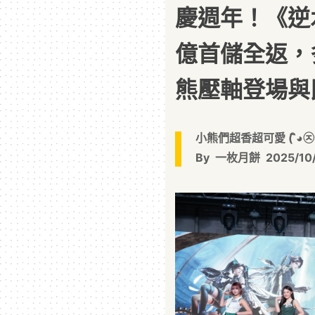
慶週年！《逆水
億首儲全返，多
熊壓軸登場與
小熊們超香超可愛 ( ิ◕㉨◕ 
By
一枚月餅
2025/10