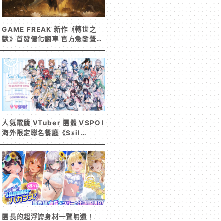
GAME FREAK 新作《轉世之
獸》首發優化翻車 官方急發聲明
承諾提供大量更新彌補
人氣電競 VTuber 團體 VSPO!
海外限定聯名餐廳《Sail
Beyond！～駛向更遠的彼方
～》今夏登場！
團長的超浮誇身材一覽無遺！