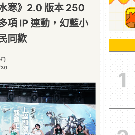
寒》2.0 版本 250
項 IP 連動，幻藍小
民同歡
ิ)
/30
1