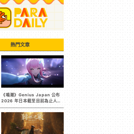
熱門文章
《鳴潮》Genius Japan 公布
2026 年日本截至目前為止人氣
歌單《遠航星的告別》&《自無
垠處歸航之星》入榜