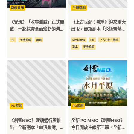
遊戲資訊
手機遊戲
《異環》「收容測試」正式開
《上古世紀：戰爭》迎來重大
啟！一起探索全面煥新的海特
改版，最新副本「永恆奈落」
洛市
開放！
PC
手機遊戲
異環
MMORPG
PC
上古世紀：戰爭
副本
手機遊戲
PC遊戲
PC遊戲
《劍靈NEO》靈魂通行證推
全新 PC MMO《劍靈NEO》
出！全新副本「血浪鯊灣」挑
今日開放主線第三幕，全新地