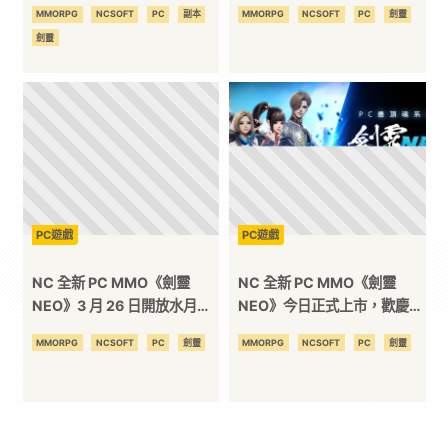
戰能力極限！
區「水月平原」、多項活動同
MMORPG
NCSOFT
PC
副本
MMORPG
NCSOFT
PC
劍靈
步進行中！
劍靈
PC遊戲
PC遊戲
NC 全新 PC MMO《劍靈
NC 全新 PC MMO《劍靈
NEO》3 月 26 日開放水月平
NEO》今日正式上市，歡慶開
原，25 日線上直播公開最新
服好禮大方送！
MMORPG
NCSOFT
PC
劍靈
MMORPG
NCSOFT
PC
劍靈
資訊