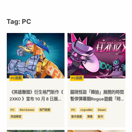
動
Tag: PC
漫
二
次
元
PC遊戲
PC遊戲
｜
《英雄聯盟》衍生格鬥新作《
貓咪怪盜「韓迪」展開的時間
2XKO 》宣布 10 月 8 日展開
暫停彈幕類Rogue遊戲「時間
PC 版搶先體驗階段
神偷韓迪」參展Steam Next
3C
PC
Riot Games
格鬥遊戲
PC
roguelike
Steam
Fest
英雄聯盟
動作遊戲
彈幕
新作
科