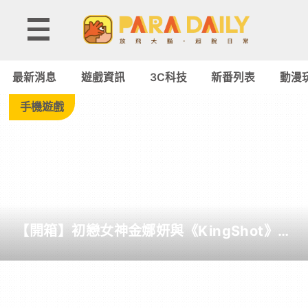
Tag:
PC
最新消息
遊戲資訊
3C科技
新番列表
動漫
-
手機遊戲
Paradaily
-
遊
【開箱】初戀女神金娜妍與《KingShot》再
戲
度合作！攜手焦糖楓、柒息地推出「國王燒
烤節」活動
｜