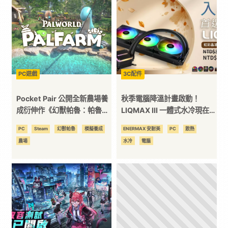
技
全
方
PC遊戲
3C配件
Pocket Pair 公開全新農場養
秋季電腦降溫計畫啟動！
位
成衍伸作《幻獸帕魯：帕魯農
LIQMAX III 一體式水冷現在入
場》正面挑戰寶可夢新作
手最超值
PC
Steam
幻獸帕魯
模擬養成
ENERMAX 安耐美
PC
散熱
資
農場
水冷
電腦
訊
平
台