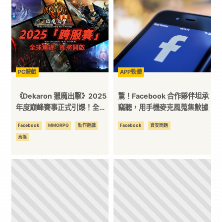
技
全
方
PC遊戲
APP軟體
《Dekaron 獵魔出擊》2025
驚！Facebook 合作夥伴坦承
位
年度巔峰賽事正式引爆！全球
竊聽，用手機麥克風蒐集數據
精英聚首，世界之巔的榮耀之
Facebook
MMORPG
動作遊戲
Facebook
資安問題
資
戰！
直播
訊
平
台