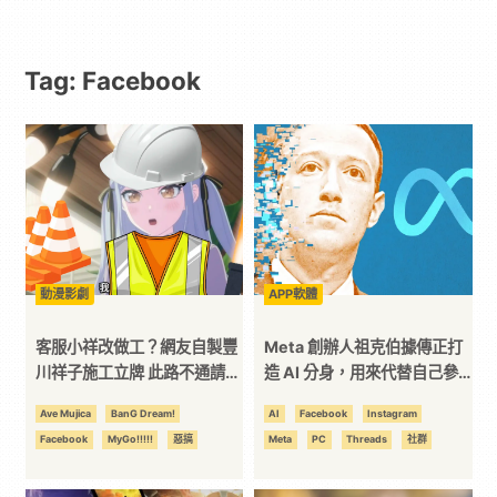
動
Tag: Facebook
漫
二
次
元
動漫影劇
APP軟體
｜
客服小祥改做工？網友自製豐
Meta 創辦人祖克伯據傳正打
川祥子施工立牌 此路不通請改
造 AI 分身，用來代替自己參
道爹死哇~~
加會議
3C
Ave Mujica
BanG Dream!
AI
Facebook
Instagram
Facebook
MyGo!!!!!
惡搞
Meta
PC
Threads
社群
科