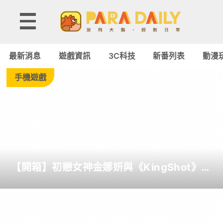
Tag:
Facebook
最新消息
遊戲資訊
3C科技
新番列表
動漫
-
手機遊戲
Paradaily
-
遊
【開箱】初戀女神金娜妍與《KingShot》再
戲
度合作！攜手焦糖楓、柒息地推出「國王燒
烤節」活動
｜