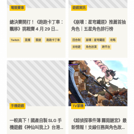
電競賽事
遊戲資訊
平
總決賽開打！《跑跑卡丁車：
《崩壞：星穹鐵道》推薦首抽
台
飄移》挑戰賽 4 月 29 日
角色｜五星角色排行榜
15:00 迎接最終對決！
Twitch
直播
競速
跑跑卡丁車
回合制
崩壞：星穹鐵道
攻略
米哈遊
角色扮演
跨平台
手機遊戲
TV掌機
一較高下！國產自製 SLG 手
《超偵探事件簿 霧雨謎宮》最
機遊戲《神仙叫我上》台港澳
新情報！支線任務與角色故事