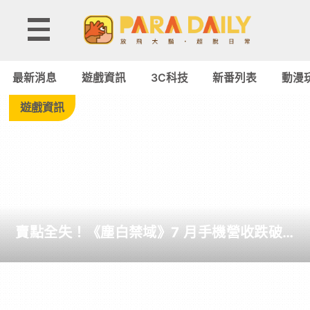
遊
戲
最新消息
遊戲資訊
3C科技
新番列表
動漫
資
遊戲資訊
訊
-
Paradaily
賣點全失！《塵白禁域》7 月手機營收跌破
-
5,000 美元 停服整改後玩家大量流失
遊