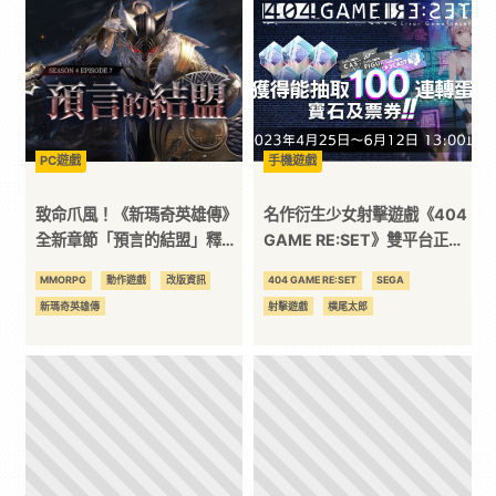
3C
科
技
PC遊戲
手機遊戲
致命爪風！《新瑪奇英雄傳》
名作衍生少女射擊遊戲《404
全
全新章節「預言的結盟」釋
GAME RE:SET》雙平台正式
出！
上市！紀念活動限時開放中
MMORPG
動作遊戲
改版資訊
404 GAME RE:SET
SEGA
方
新瑪奇英雄傳
射擊遊戲
横尾太郎
位
資
訊