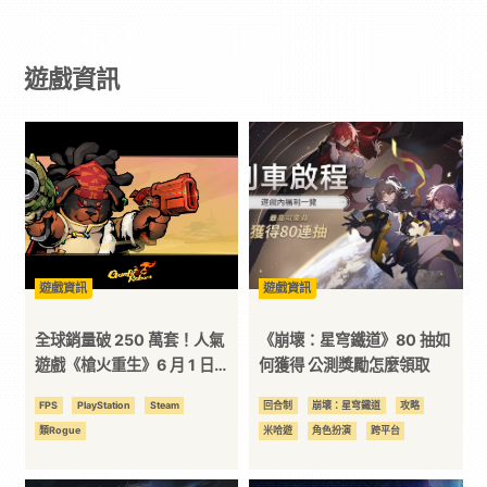
戲
遊戲資訊
｜
動
漫
二
遊戲資訊
遊戲資訊
次
全球銷量破 250 萬套！人氣
《崩壞：星穹鐵道》80 抽如
遊戲《槍火重生》6 月 1 日前
何獲得 公測獎勵怎麼領取
進 PS 主機
元
FPS
PlayStation
Steam
回合制
崩壞：星穹鐵道
攻略
類Rogue
米哈遊
角色扮演
跨平台
｜