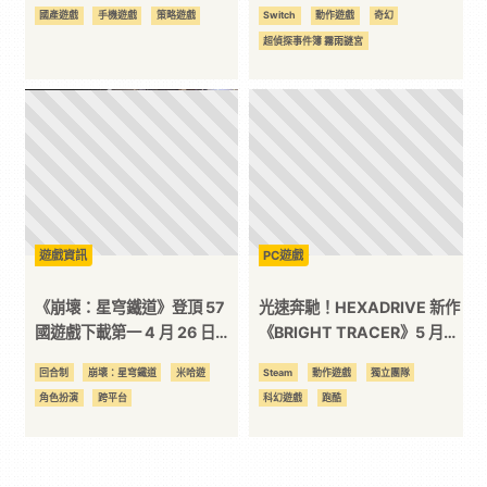
日同步上架！
蒐集要素公開
國產遊戲
手機遊戲
策略遊戲
Switch
動作遊戲
奇幻
超偵探事件簿 霧雨謎宮
遊戲資訊
PC遊戲
《崩壞：星穹鐵道》登頂 57
光速奔馳！HEXADRIVE 新作
國遊戲下載第一 4 月 26 日正
《BRIGHT TRACER》5 月發
式開服！
布 預告搶先釋出！
回合制
崩壞：星穹鐵道
米哈遊
Steam
動作遊戲
獨立團隊
角色扮演
跨平台
科幻遊戲
跑酷