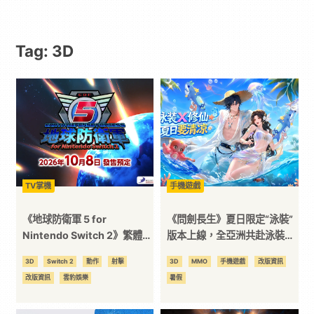
動
Tag: 3D
漫
二
次
元
TV掌機
手機遊戲
｜
《地球防衛軍 5 for
《問劍長生》夏日限定“泳裝”
Nintendo Switch 2》繁體中
版本上線，全亞洲共赴泳裝仙
文版 決定於 2026 年 10 月 8
池派對
3C
3D
Switch 2
動作
射擊
3D
MMO
手機遊戲
改版資訊
日發售︕《地球防衛軍 6 for
改版資訊
雲豹娛樂
暑假
Nintendo Switch 2》亦預計
科
於今年冬季發售