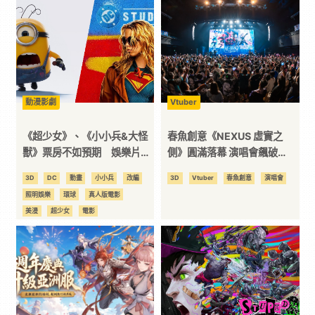
技
全
方
動漫影劇
Vtuber
《超少女》、《小小兵&大怪
春魚創意《NEXUS 虛實之
位
獸》票房不如預期 娛樂片觀
側》圓滿落幕 演唱會飆破
眾對續作開始感到疲勞？
3000 人同樂，虛實整合再創
3D
DC
動畫
小小兵
改編
3D
Vtuber
春魚創意
演唱會
資
台灣動漫產業新紀錄
照明娛樂
環球
真人版電影
美漫
超少女
電影
訊
平
台