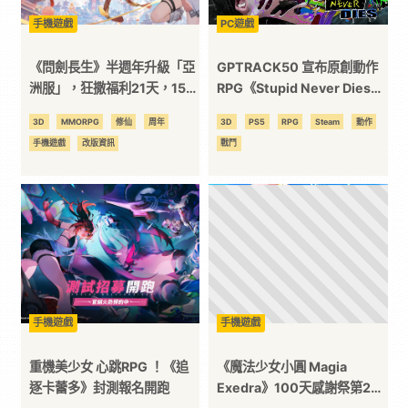
手機遊戲
PC遊戲
《問劍長生》半週年升級「亞
GPTRACK50 宣布原創動作
洲服」，狂撒福利21天，15
RPG《Stupid Never Dies》
地混戰開啟
將於 2026 年秋季發售 同步公
3D
MMORPG
修仙
周年
3D
PS5
RPG
Steam
動作
開全新遊戲情報
手機遊戲
改版資訊
戰鬥
手機遊戲
手機遊戲
重機美少女 心跳RPG ！《追
《魔法少女小圓 Magia
逐卡蕾多》封測報名開跑
Exedra》100天感謝祭第2