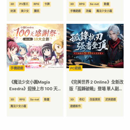
彈，每天登入送10連抽！夏日
3D
PV影片
RPG
卡牌
3D
RPG
So-net
動畫
限定泳裝新★5 記憶「百花終
封測
美少女
騰訊
手機遊戲
改編
魔法少女小圓
曲 巴麻美」炎熱登場
手機遊戲
PC遊戲
《魔法少女小圓Magia
《完美世界 2 Online》全新改
Exedra》迎接上市 100 天，
版「孤鋒破曉」登場 單人副本
自選★5 記憶大方送 第 1 彈慶
「鎖妖塔」、北陸新地圖正式
3D
RPG
So-net
動畫
3D
奇幻
改版資訊
武俠遊戲
祝活動開跑，2,000 魔法石＋
開放
魔法少女小圓
遊戲新作
30 次免費轉蛋限時領