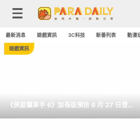
Tag:
3D
最新消息
遊戲資訊
3C科技
新番列表
動漫
-
遊戲資訊
Paradaily
-
遊
《俠盜獵車手 6》加長版預告 8 月 27 日登
戲
場 罕見由 Netflix 全球獨佔首播 6 小時
｜