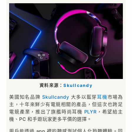
資料來源：
Skullcandy
美國知名品牌
Skullcandy
大多以藍芽
耳機
市場為
主，十年來鮮少有電競相關的產品，但這次也跨足
電競產業，推出了旗艦時尚耳機
PLYR
，希望給主
機、PC 和手遊玩家更多平價的選擇。
用戶能透過 app 裡的聽感測試個人化聆聽體驗。同