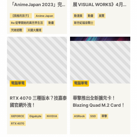
「AnimeJapan 2023」完整
展 VISUAL WORKS》4月登
平
節目表、演出者名單全解禁！
入台灣
【我推的孩子】
Anime Japan
動漫展
動畫
展覽
Re:從零開始的異世界生活
動畫
新世紀福音戰士
台
咒術迴戰
天國大魔境
我的英雄學院
神劍闖江湖
進擊的巨人
鬼滅之刃
電腦筆電
電腦筆電
RTX 4070 三種版本？技嘉泰
華擎推出全新擴充卡！
國官網外洩！
Blazing Quad M.2 Card！
GEFORCE
Gigabyte
NVIDIA
ASRock
SSD
華擎
RTX 4070