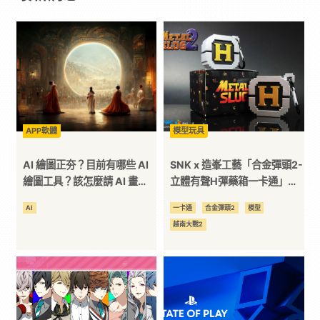
戲
｜
動
APP軟體
模型玩具
漫
AI 繪圖正夯？目前有哪些 AI
SNK x 造峯工藝「合金彈頭2-
二
繪圖工具？該怎麼請 AI 畫
立體有聲H彈藥箱一卡通」再
圖？
次燃起你的青春回憶！
AI
一卡通
合金彈頭2
模型
次
越南大戰2
元
｜