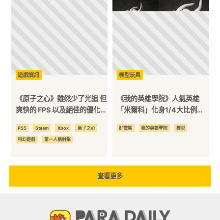
遊戲資訊
模型玩具
《原子之心》雖然少了光追 但
《我的英雄學院》人氣英雄
爽快的 FPS 以及絕佳的優化為
「米爾科」化身1/4大比例模
遊戲增添不少分數
型帥氣登場！
PS5
Steam
Xbox
原子之心
好微笑
我的英雄學院
模型
科幻遊戲
第一人稱射擊
查看更多