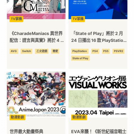
3C
TV掌機
TV掌機
科
《CharadeManiacs 異世界
「State of Play」將於 2 月
配信：謊言與真實》將於 4 月
24 日播出 16 款 PlayStation
技
27 日發售 十位主要角色人物
遊戲資訊搶先曝光！
AVG
Switch
乙女遊戲
戀愛
PlayStation
PS4
PS5
PSVR2
介紹正式公開！
State of Play
全
方
位
資
動漫影劇
動漫影劇
訊
世界最大動畫祭典
EVA來襲！《新世紀福音戰士