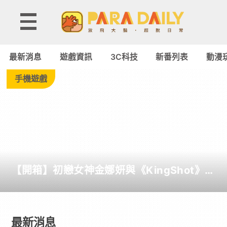
最
新
最新消息
遊戲資訊
3C科技
新番列表
動漫
消
手機遊戲
息
-
Paradaily
【開箱】初戀女神金娜妍與《KingShot》再
-
度合作！攜手焦糖楓、柒息地推出「國王燒
烤節」活動
遊
最新消息