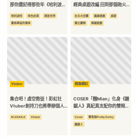
那你還記得那些年《哈利波
經典桌遊改編 回到那個砲火連
平
特》系列遊戲嗎？
連的二戰日治時期台灣
哈利波特
角色扮演
開放世界
台北大空襲
國產遊戲
桌遊
霍格華茲的傳承
獨立團隊
解謎遊戲
台
Vtuber
偶像網紅
集合吧！虛空教徒！彩虹社
COSER「麵Mian」化身《鏈
Vtuber劍持刀也將舉辦個人
鋸人》真紀真支配你的雙眼，
演唱會『虛空大戰』
給你跨越次元的藝術饗宴
NIJISANJI
Vtuber
Coser
賽馬娘Pretty Derby
鏈鋸人