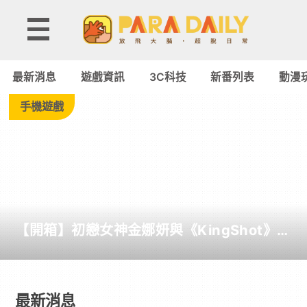
最
新
最新消息
遊戲資訊
3C科技
新番列表
動漫
消
手機遊戲
息
-
Paradaily
【開箱】初戀女神金娜妍與《KingShot》再
-
度合作！攜手焦糖楓、柒息地推出「國王燒
烤節」活動
遊
最新消息