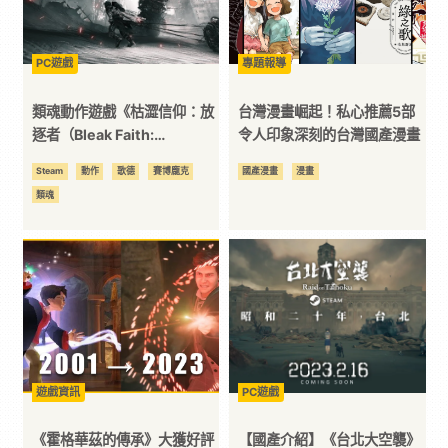
3C
PC遊戲
專題報導
科
類魂動作遊戲《枯澀信仰：放
台灣漫畫崛起！私心推薦5部
逐者（Bleak Faith:
令人印象深刻的台灣國產漫畫
技
Forsaken）》將於 3 月 11 日
Steam
動作
歌德
賽博龐克
國產漫畫
漫畫
發售
類魂
全
方
位
資
遊戲資訊
PC遊戲
訊
《霍格華茲的傳承》大獲好評
【國產介紹】《台北大空襲》