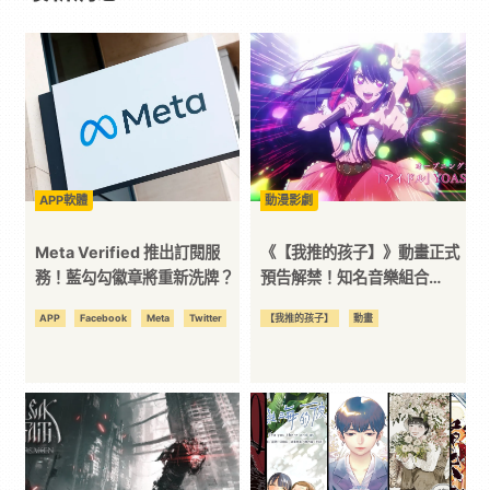
戲
｜
動
APP軟體
動漫影劇
漫
Meta Verified 推出訂閱服
《【我推的孩子】》動畫正式
二
務！藍勾勾徽章將重新洗牌？
預告解禁！知名音樂組合
YOASOBI獻唱主題曲
APP
Facebook
Meta
Twitter
【我推的孩子】
動畫
次
元
｜