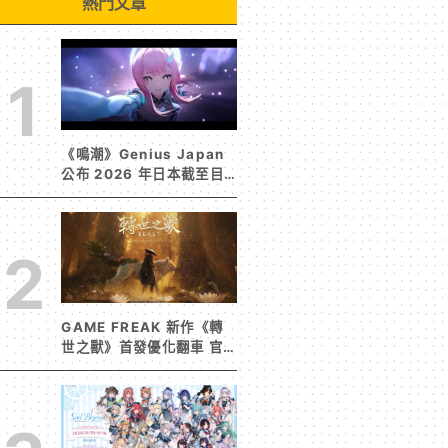
熱門文章
1
《鳴潮》Genius Japan
公布 2026 年日本截至目
前為止人氣歌單《遠航星的
告別》&《自無垠處歸航之
星》入榜
2
GAME FREAK 新作《轉
世之獸》首發優化翻車 官
方急發聲明承諾提供大量更
新彌補