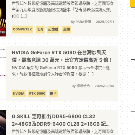
世界知名超頻記憶體及高端電競設備領導品牌，芝奇國際宣
布第九屆年度液態氮極限超頻盛事「芝奇世界盃超頻大賽」
(OC […]
By PARA新聞
2025/02/11
COMPUTEX
芝奇
記憶體
超頻
NVIDIA GeForce RTX 5090 在台灣炒到天
價，最高竟達 30 萬元，比官方定價高近 5 倍！
NVIDIA 最新的 GeForce RTX 5090 顯示卡全球供不應
求，導致價格飆漲到令人咋舌的程度。根據 […]
By 噗噗恰恰
2025/02/06
NVIDIA
RTX 5090
顯卡
G.SKILL 芝奇推出 DDR5-6800 CL32
2x48GB及DDR5-6400 CL28 2x16GB 記憶
體套裝！
世界知名超頻記憶體及高端電競設備領導品牌，芝奇國際宣