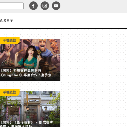
BASE
3C科技
手機遊戲
【開箱】初戀女神金娜妍與
《KingShot》再度合作！攜手焦糖
楓、柒息地推出「國王燒烤節」活動
手機遊戲
韓媒直擊黃仁勳合體 Faker 同框簽名 RTX 5090！現場
【開箱】《蛋仔派對》 × 凱岩咖啡
喊：「我需要錢」
歡慶 4 周年聯名活動