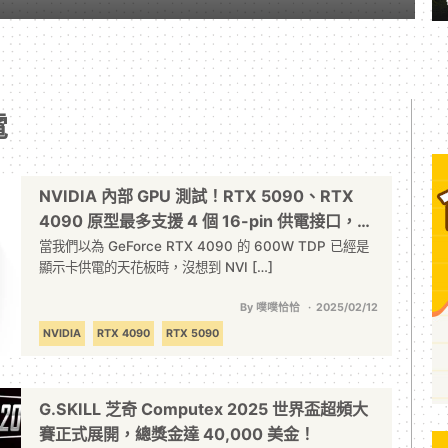
電
NVIDIA 內部 GPU 測試！RTX 5090、RTX
4090 原型最多支援 4 個 16-pin 供電接口，最
高 2400W 輸出
當我們以為 GeForce RTX 4090 的 600W TDP 已經是
顯示卡供電的天花板時，沒想到 NVI […]
By 噗噗恰恰
2025/02/12
NVIDIA
RTX 4090
RTX 5090
G.SKILL 芝奇 Computex 2025 世界盃超頻大
賽正式展開，總獎金達 40,000 美金！