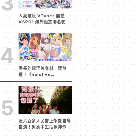
3
人氣電競 VTuber 團體
VSPO! 海外限定聯名餐廳
《Sail Beyond！～駛向
更遠的彼方～》今夏登場！
4
團長的超浮誇身材一覽無
遺！《hololive
Dreams》首波夏日活動今
日開跑 白銀諾艾爾等 5
位人氣成員泳裝卡池同步解
5
鎖
湊六百多人民幣上架費自導
自演！男高中生抽象神作
《完蛋！我被男同學包圍