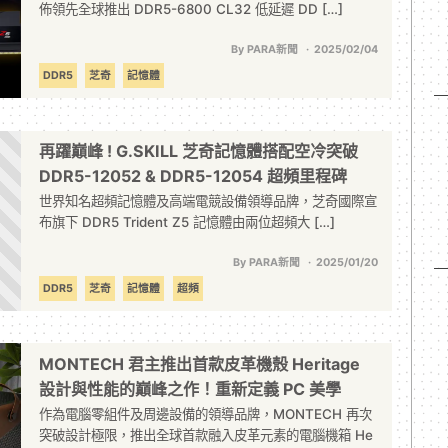
佈領先全球推出 DDR5-6800 CL32 低延遲 DD […]
By PARA新聞
2025/02/04
DDR5
芝奇
記憶體
再躍巔峰 ! G.SKILL 芝奇記憶體搭配空冷突破
DDR5-12052 & DDR5-12054 超頻里程碑
世界知名超頻記憶體及高端電競設備領導品牌，芝奇國際宣
布旗下 DDR5 Trident Z5 記憶體由兩位超頻大 […]
By PARA新聞
2025/01/20
DDR5
芝奇
記憶體
超頻
MONTECH 君主推出首款皮革機殼 Heritage
設計與性能的巔峰之作！重新定義 PC 美學
作為電腦零組件及周邊設備的領導品牌，MONTECH 再次
突破設計極限，推出全球首款融入皮革元素的電腦機箱 He