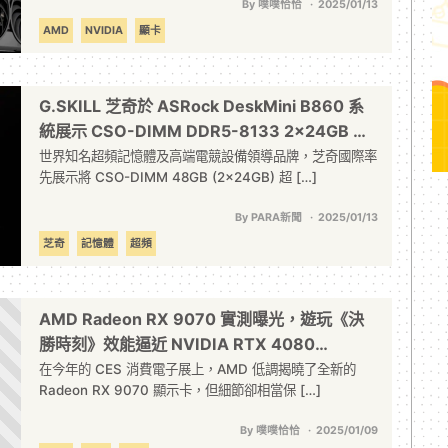
By 噗噗恰恰
2025/01/13
AMD
NVIDIA
顯卡
G.SKILL 芝奇於 ASRock DeskMini B860 系
統展示 CSO-DIMM DDR5-8133 2x24GB 超
頻潛力
世界知名超頻記憶體及高端電競設備領導品牌，芝奇國際率
先展示將 CSO-DIMM 48GB (2x24GB) 超 […]
By PARA新聞
2025/01/13
芝奇
記憶體
超頻
AMD Radeon RX 9070 實測曝光，遊玩《決
勝時刻》效能逼近 NVIDIA RTX 4080
Super？
在今年的 CES 消費電子展上，AMD 低調揭曉了全新的
Radeon RX 9070 顯示卡，但細節卻相當保 […]
By 噗噗恰恰
2025/01/09