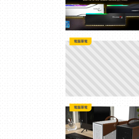
方
位
電腦筆電
資
訊
平
台
電腦筆電