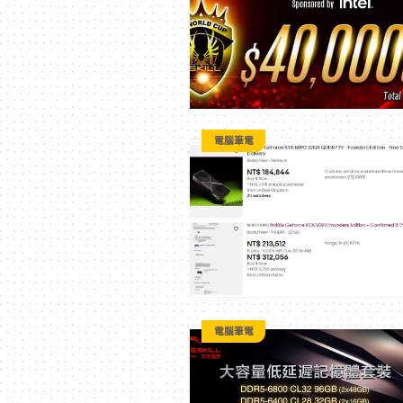
二
次
元
電腦筆電
｜
3C
科
電腦筆電
技
全