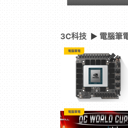
-
Paradaily
3C科技
►
電腦筆
-
電腦筆電
遊
戲
｜
動
電腦筆電
漫