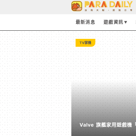
3C
科
最新消息
遊戲資訊
技
TV掌機
►
電
腦
筆
Valve 旗艦家用遊戲機
電