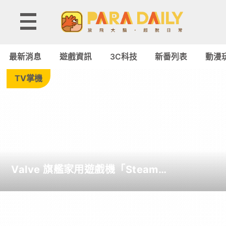
3C
科
最新消息
遊戲資訊
3C科技
新番列表
動漫
技
TV掌機
►
電
腦
Valve 旗艦家用遊戲機「Steam
筆
Machine」正式在台港日同步上架
電