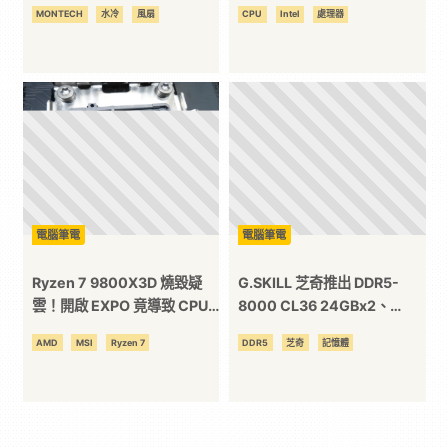
強悍、更純粹
台積電嗎？
MONTECH
水冷
風扇
CPU
Intel
處理器
電腦筆電
電腦筆電
Ryzen 7 9800X3D 燒毀疑
G.SKILL 芝奇推出 DDR5-
雲！開啟 EXPO 竟導致 CPU
8000 CL36 24GBx2、
損壞，MSI X870E
DDR5-6000 CL28 192GB
AMD
MSI
Ryzen 7
DDR5
芝奇
記憶體
Tomahawk Wi-Fi 遭質疑
(48GBx4)等記憶體套裝！