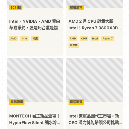
3C科技
電腦筆電
方
Intel、NVIDIA、AMD 皆由
AMD 2 月 CPU 銷量大勝
位
華裔掌舵，這是巧合還是趨
Intel！Ryzen 7 9800X3D
勢？
熱銷破 8000 顆，Intel 幾乎
AMD
Intel
科技
AMD
CPU
Intel
Ryzen 7
消失在排行榜
資
處理器
訊
平
台
電腦筆電
電腦筆電
MONTECH 君主新品登場！
Intel 進軍晶圓代工市場，新
HyperFlow Silent 讓水冷更
CEO 潘力博能帶領公司挑戰