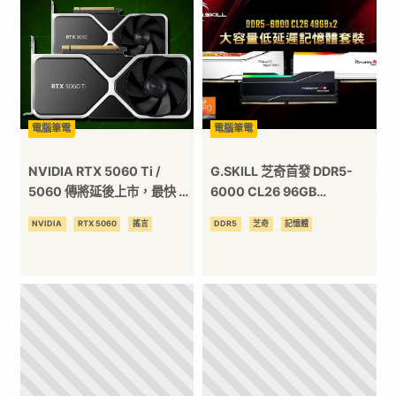
二
次
元
電腦筆電
電腦筆電
NVIDIA RTX 5060 Ti /
G.SKILL 芝奇首發 DDR5-
｜
5060 傳將延後上市，最快 4
6000 CL26 96GB
月或 5 月才登場
(48GBx2)大容量低延遲記憶
NVIDIA
RTX 5060
謠言
DDR5
芝奇
記憶體
3C
體套裝
科
技
全