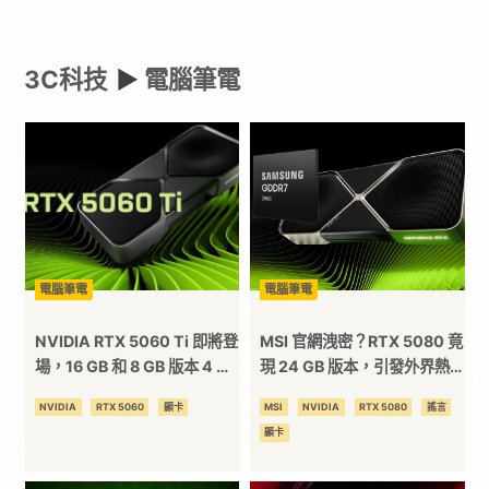
-
3C科技
►
電腦筆電
Paradaily
-
遊
戲
電腦筆電
電腦筆電
｜
NVIDIA RTX 5060 Ti 即將登
MSI 官網洩密？RTX 5080 竟
場，16 GB 和 8 GB 版本 4 月
現 24 GB 版本，引發外界熱
16 日同步上市
議
動
NVIDIA
RTX 5060
顯卡
MSI
NVIDIA
RTX 5080
謠言
顯卡
漫