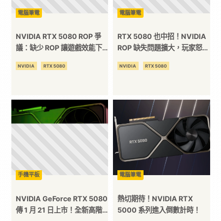
電腦筆電
電腦筆電
台
NVIDIA RTX 5080 ROP 爭
RTX 5080 也中招！NVIDIA
議：缺少 ROP 讓遊戲效能下
ROP 缺失問題擴大，玩家怒
滑 11%！
了！
NVIDIA
RTX 5080
NVIDIA
RTX 5080
手機平板
電腦筆電
NVIDIA GeForce RTX 5080
熱切期待！NVIDIA RTX
傳 1 月 21 日上市！全新高階
5000 系列進入倒數計時！