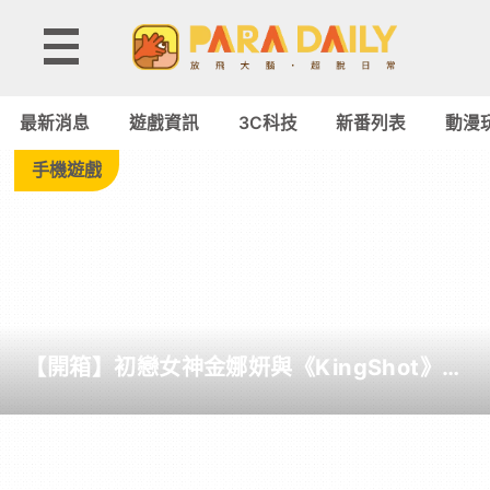
Tag:
RTX
最新消息
遊戲資訊
3C科技
新番列表
動漫
5080
手機遊戲
-
Paradaily
-
【開箱】初戀女神金娜妍與《KingShot》再
遊
度合作！攜手焦糖楓、柒息地推出「國王燒
烤節」活動
戲