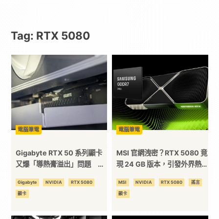
｜
Tag: RTX 5080
動
漫
二
次
電腦筆電
電腦筆電
元
Gigabyte RTX 50 系列顯卡
MSI 官網洩密？RTX 5080 竟
又爆「導熱膏溢出」問題 一
現 24 GB 版本，引發外界熱
天內再添兩起案例、玩家怨回
議
｜
Gigabyte
NVIDIA
RTX 5080
MSI
NVIDIA
RTX 5080
謠言
應冷處理
顯卡
顯卡
3C