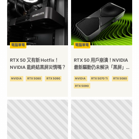
科
技
全
電腦筆電
電腦筆電
RTX 50 又有新 Hotfix！
RTX 50 用戶崩潰！NVIDIA
方
NVIDIA 能終結黑屏災情嗎？
最新驅動仍未解決「黑屏」問
題，MFG 遊戲崩潰更嚴重
NVIDIA
RTX 5080
RTX 5090
NVIDIA
RTX 5070 Ti
RTX 5080
位
RTX 5090
資
訊
平