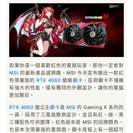
如果你是一個喜歡紅色的電競玩家，那你一定會對
MSI
的最新產品感興趣。MSI 今天宣布推出一款紅
色限量版的
RTX 4060
龍娘
顯卡
，這款顯卡不僅擁
有強大的性能，還有獨特的外觀設計，讓你的電腦
更加醒目。
RTX 4060
龍公主
顯卡
是
MSI
的 Gaming X 系列的
一員，採用了三風扇散熱設計，並且有紅、綠、黑
三種配色可供選擇。紅色版本是 MSI 的招牌顏色，
也是本次限量版的重頭戲。顯卡背板上有一個超可