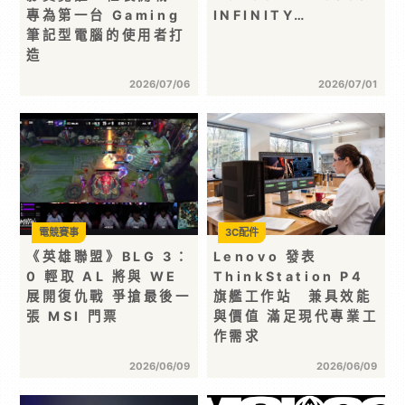
專為第一台 Gaming
INFINITY…
筆記型電腦的使用者打
造
2026/07/06
2026/07/01
電競賽事
3C配件
《英雄聯盟》BLG 3：
Lenovo 發表
0 輕取 AL 將與 WE
ThinkStation P4
展開復仇戰 爭搶最後一
旗艦工作站 兼具效能
張 MSI 門票
與價值 滿足現代專業工
作需求
2026/06/09
2026/06/09