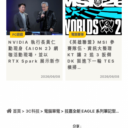
PC遊戲
電競賽事
NVIDIA 執行長黃仁
《英雄聯盟》MSI 參
勳現身《AION 2》網
賽隊伍、資訊大整理
咖活動現場，並以
KT 讓 2 追 3 扳倒
RTX Spark 展示新作
DK 挺進下一輪 TES
橫掃…
2026/06/08
2026/06/08
首頁 >
3C科技
>
電腦筆電
> 技嘉全新 EAGLE 系列筆記型電
腦正式上市 影翼覺醒，輕裝開戰 專為第一台
Gaming 筆記型電腦的使用者打造
分享 :