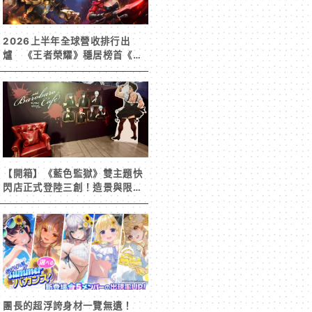
2026上半年全球營收排行出
爐 《王者榮耀》穩居榜首《寒
霜啟示錄》緊追在後！
【開箱】《藍色監獄》雙主題快
閃店正式登陸三創！造景與限定
周邊搶先看
團長的超浮誇身材一覽無遺！