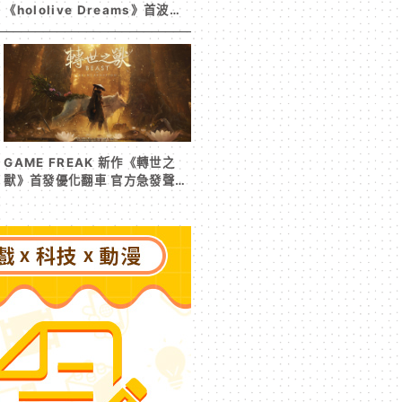
《hololive Dreams》首波夏
日活動今日開跑 白銀諾艾爾等
5 位人氣成員泳裝卡池同步解鎖
GAME FREAK 新作《轉世之
獸》首發優化翻車 官方急發聲明
承諾提供大量更新彌補