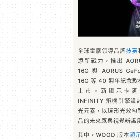
全球電腦領導品牌
技嘉
添新戰力，推出 AORUS
16G 與 AORUS GeFo
16G 等 40 週年
上市。新顯示卡延續 AO
INFINITY 飛機引
光元素，以環形光效勾
品的未來感與視覺辨識
其中，WOOD 版本
顯