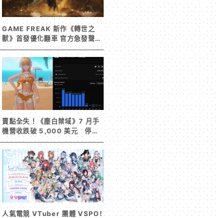
GAME FREAK 新作《轉世之
獸》首發優化翻車 官方急發聲明
承諾提供大量更新彌補
賣點全失！《塵白禁域》7 月手
機營收跌破 5,000 美元 停服
整改後玩家大量流失
人氣電競 VTuber 團體 VSPO!