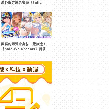
海外限定聯名餐廳《Sail
Beyond！～駛向更遠的彼方
～》今夏登場！
團長的超浮誇身材一覽無遺！
《hololive Dreams》首波夏
日活動今日開跑 白銀諾艾爾等
5 位人氣成員泳裝卡池同步解鎖