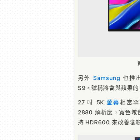
另外
Samsung
也推出
S9，號稱將會與蘋果的 St
27 吋 5K
螢幕
相當罕見
2880 解析度，寬色域會
持 HDR600 來改善