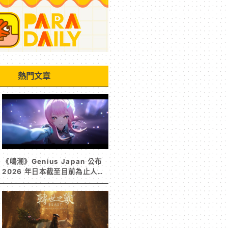
熱門文章
《鳴潮》Genius Japan 公布
2026 年日本截至目前為止人氣
歌單《遠航星的告別》&《自無
垠處歸航之星》入榜