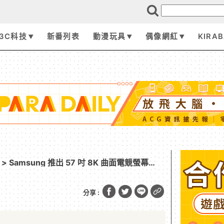
3C科技
新番列表
動漫玩具
偶像網紅
KIRA
> Samsung 推出 57 吋 8K 曲面電競螢幕
分享 :