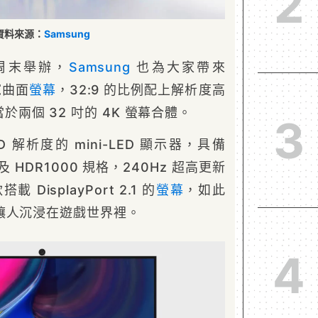
2
資料來源：
Samsung
本周末舉辦，
Samsung
也為大家帶來
超寬曲面
螢幕
，32:9 的比例配上解析度高
，相當於兩個 32 吋的 4K 螢幕合體。
3
HD 解析度的 mini-LED 顯示器，具備
度及 HDR1000 規格，240Hz 超高更新
載 DisplayPort 2.1 的
螢幕
，如此
讓人沉浸在遊戲世界裡。
4