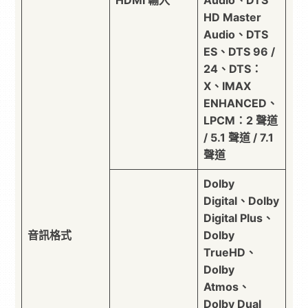
HD Master
Audio、DTS
ES、DTS 96 /
24、DTS：
X、IMAX
ENHANCED、
LPCM：2 聲道
/ 5.1 聲道 / 7.1
聲道
Dolby
Digital、Dolby
Digital Plus、
音訊格式
Dolby
TrueHD、
Dolby
Atmos、
Dolby Dual