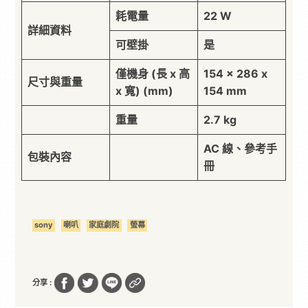
耗電量
22 W
詳細資料
可壁掛
是
僅機身 (長 x 高
154 x 286 x
尺寸與重量
x 寬) (mm)
154 mm
重量
2.7 kg
AC 線、參考手
包裝內容
冊
sony
喇叭
家庭劇院
螢幕
分享 :