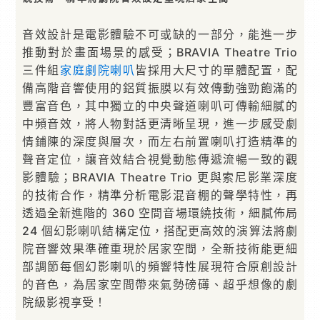
音效設計是電影體驗不可或缺的一部分，能進一步
推動對於畫面場景的感受；BRAVIA Theatre Trio
三件組
家庭劇院
喇叭
皆採用大尺寸的單體配置，配
備高階音響使用的鋁質振膜以有效傳動強勁飽滿的
豐富音色，其中獨立的中央聲道喇叭可傳輸細膩的
中頻音效，將人物對話更清晰呈現，進一步感受劇
情鋪陳的深度與層次，而左右前置喇叭打造精準的
聲音定位，讓音效結合視覺動態傳遞流暢一致的觀
影體驗；BRAVIA Theatre Trio 更與索尼影業深度
的技術合作，精準分析電影混音棚的聲學特性，再
透過全新進階的 360 空間音場環繞技術，細膩佈局
24 個幻影喇叭結構定位，搭配更高效的演算法將劇
院音響效果準確重現於居家空間，全新技術能更細
部調節每個幻影喇叭的頻響特性展現符合原創設計
的音色，為居家空間帶來氣勢磅礡、超乎想像的劇
院級影視享受！