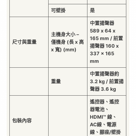
可壁掛
是
中置揚聲器
589 x 64 x
主機身大小 –
165 mm / 前置
尺寸與重量
僅機身 (長 x 高
揚聲器 160 x
x 寬) (mm)
337 x 165
mm
中置揚聲器約
重量
3.2 kg / 前置揚
聲器 3.6 kg
遙控器、遙控
器電池、
HDMI™ 線、
包裝內容
AC線、電源
線、腳座/壁掛