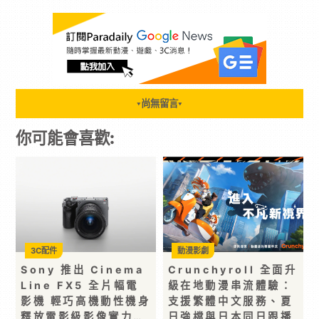
尚無留言
▼
▼
你可能會喜歡:
3C配件
動漫影劇
Sony 推出 Cinema
Crunchyroll 全面升
Line FX5 全片幅電
級在地動漫串流體驗：
影機 輕巧高機動性機身
支援繁體中文服務、夏
釋放電影級影像實力…
日強檔與日本同日跟播