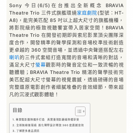
Sony 今日(6/5)在台推出全新概念 BRAVIA
Theatre Trio 三件式旗艦環繞
家庭劇院
(型號：HT-
A8)，能完美匹配 85 吋以上超大尺寸的旗艦機種，
將影院級的極致視聽饗宴帶入居家空間！BRAVIA
Theatre Trio 在開發初期即與索尼影業頂尖團隊深
度合作，開發精準的聲學探測和音場校準技術創造
更卓越的 360 空間音場，並透過中央聲道搭配左右
喇叭
的三件式套組打造寬闊的音場和清晰的對話，
滿足大尺寸
螢幕
觀影時的聲音定位和一致流暢的視
聽體驗；BRAVIA Theatre Trio 精湛的聲學技術完
美匹配超大尺寸螢幕的視覺震撼，透過磅礡的音場
完整還原電影創作者細膩堆疊的音效細節，帶來超
凡的沉浸式觀影體驗！
目錄
專業電影團隊攜手打造 真實重現影廳級聆聽享受
全新無線後環繞 進化聲學設計釋放 360 度震撼音效
了解更多產品資訊