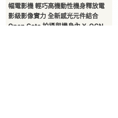
幅電影機 輕巧高機動性機身釋放電
影級影像實力 全新感光元件結合
Open Gate 拍攝與機身內 X-OCN
RAW 錄製
以下內容由廠商提供
By
PARA新聞
2026/07/28