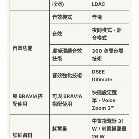
收器)
LDAC
音效模式
音場
夜間模式、語
音效
音模式
音效功能
虛擬環繞音效
360 空間音場
技術
技術
DSEE
音效強化技術
Ultimate
快速設定選
與 BRAVIA搭
可與 BRAVIA
單、Voice
配使用
搭配使用
Zoom 3™
中置揚聲器 31
耗電量
W / 前置揚聲器
詳細資料
26 W