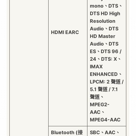
mono、DTS、
DTS HD High
Resolution
Audio、DTS
HDMI EARC
HD Master
Audio、DTS
ES、DTS 96 /
24、DTS: X、
IMAX
ENHANCED、
LPCM: 2 聲道 /
5.1 聲道 / 7.1
聲道、
MPEG2-
AAC、
MPEG4-AAC
Bluetooth (接
SBC、AAC、