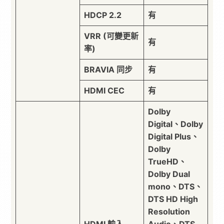
HDCP 2.2
有
VRR (可變更新
有
率)
BRAVIA 同步
有
HDMI CEC
有
Dolby
Digital、Dolby
Digital Plus、
Dolby
TrueHD、
Dolby Dual
mono、DTS、
DTS HD High
Resolution
HDMI 輸入
Audio、DTS