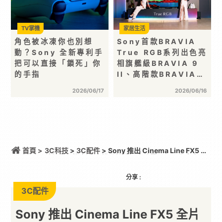
TV掌機
家居生活
角色被冰凍你也別想
Sony首款BRAVIA
動？Sony 全新專利手
True RGB系列出色亮
把可以直接「鎖死」你
相旗艦級BRAVIA 9
的手指
II、高階款BRAVIA…
2026/06/17
2026/06/16
首頁 >
3C科技
>
3C配件
> Sony 推出 Cinema Line FX5 全
片幅電影機 輕巧高機動性機身釋放電影級影像實力 全
新感光元件結合 Open Gate 拍攝與機身內 X-OCN
RAW 錄製
分享 :
3C配件
Sony 推出 Cinema Line FX5 全片