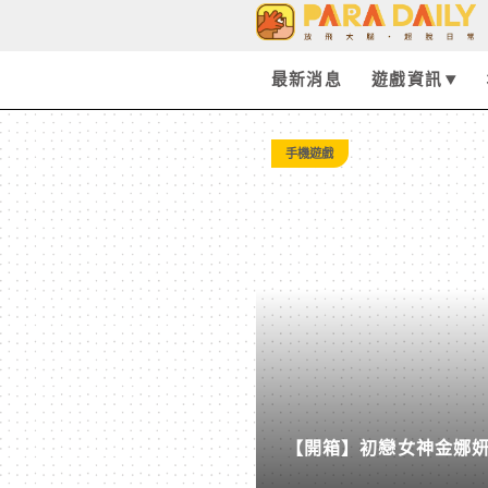
Tag:
VNGGames
最新消息
遊戲資訊
-
手機遊戲
Paradaily
-
遊
戲
【開箱】初戀女神金娜妍與
｜
柒息地推出「國王燒烤