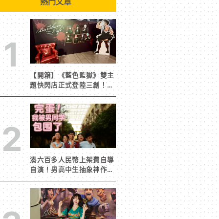
熱門文章
1
【開箱】《藍色監獄》雙主
題快閃店正式登陸三創！造
景與限定周邊搶先看
2
湊六百多人民幣上架費自導
自演！男高中生抽象神作
《完蛋！我被男同學包圍
了》突然爆紅