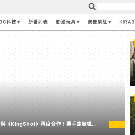
3C科技
新番列表
動漫玩具
偶像網紅
KIRA
《KingShot》再度合作！攜手焦糖楓、
節」活動