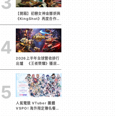
3
【開箱】初戀女神金娜妍與
《KingShot》再度合作！
攜手焦糖楓、柒息地推出
「國王燒烤節」活動
4
2026上半年全球營收排行
出爐 《王者榮耀》穩居榜
首《寒霜啟示錄》緊追在
後！
5
人氣電競 VTuber 團體
VSPO! 海外限定聯名餐廳
《Sail Beyond！～駛向