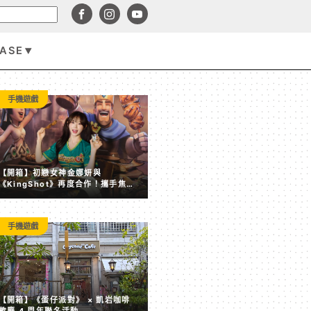
BASE
手機遊戲
手機遊戲
【開箱】初戀女神金娜妍與
《KingShot》再度合作！攜手焦糖
楓、柒息地推出「國王燒烤節」活動
手機遊戲
【開箱】《蛋仔派對》 × 凱岩咖啡 歡慶 4 周年聯名活動
【開箱】《蛋仔派對》 × 凱岩咖啡
歡慶 4 周年聯名活動