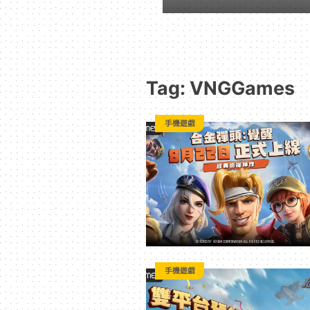
動
漫
Tag: VNGGames
二
手機遊戲
次
元
｜
3C
手機遊戲
科