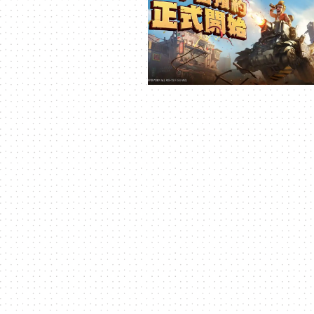
技
全
方
位
資
訊
平
台