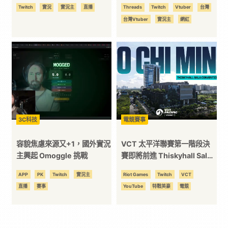
將遭限制同時觀看數
況 KOL 業務同盟
Twitch
實況
實況主
直播
Threads
Twitch
Vtuber
台灣
台灣Vtuber
實況主
網紅
3C科技
電競賽事
容貌焦慮來源又+1，國外實況
VCT 太平洋聯賽第一階段決
主興起 Omoggle 挑戰
賽即將前進 Thiskyhall Sala
Convention Center！
APP
PK
Twitch
實況主
Riot Games
Twitch
VCT
直播
賽事
YouTube
特戰英豪
電競