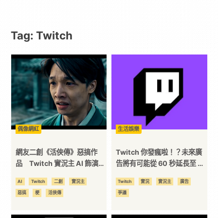
動
Tag: Twitch
漫
二
次
元
偶像網紅
生活娛樂
｜
網友二創《活俠傳》惡搞作
Twitch 你發瘋啦！？未來廣
品 Twitch 實況主 AI 飾演短
告將有可能從 60 秒延長至 90
片「瘸俠傳」正式發布
秒 插播廣告甚至有機會超過 4
3C
AI
Twitch
二創
實況主
Twitch
實況
實況主
廣告
分鐘
惡搞
梗
活俠傳
爭議
科