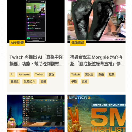
技
全
方
APP軟體
偶像網紅
Twitch 將推出 AI「直播中途
擦邊實況主 Morgpie 玩心再
位
摘要」功能，幫助晚到觀眾快
起 「腳底板塗綠幕直播」慘遭
速接軌當前實況
Twitch 閃電封禁
AI
Amazon
Twitch
實況
Twitch
實況主
擦邊
歐美
資
實況主
生成式 AI
直播
爭議
直播
訊
平
台