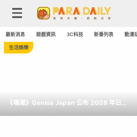
Tag:
Twitch
最新消息
遊戲資訊
3C科技
新番列表
動漫
-
生活娛樂
Paradaily
-
遊
《鳴潮》Genius Japan 公布 2026 年日本
戲
截至目前為止人氣歌單《遠航星的告別》
&《自無垠處歸航之星》入榜
｜