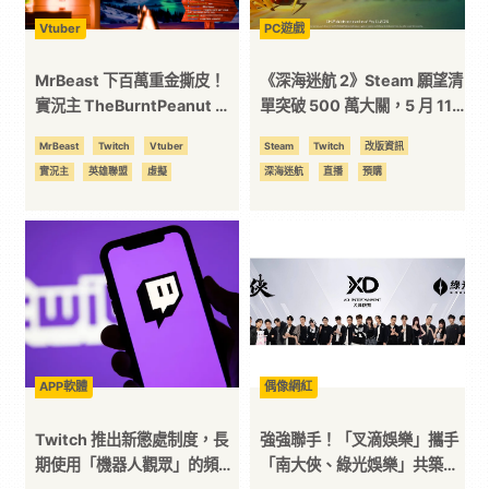
Vtuber
PC遊戲
MrBeast 下百萬重金撕皮！
《深海迷航 2》Steam 願望清
實況主 TheBurntPeanut 果
單突破 500 萬大關，5 月 11
斷幽默回絕
日開放預先下載
MrBeast
Twitch
Vtuber
Steam
Twitch
改版資訊
實況主
英雄聯盟
虛擬
深海迷航
直播
預購
APP軟體
偶像網紅
Twitch 推出新懲處制度，長
強強聯手！「叉滴娛樂」攜手
期使用「機器人觀眾」的頻道
「南大俠、綠光娛樂」共築實