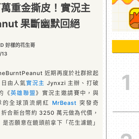
 下百萬重金撕皮！實況主
eanut 果斷幽默回絕
D 好樣的花生哥
/13
BurntPeanut 近期再度於社群掀起
1
）日由人氣
實況主
Jynxzi 主辦、打破
的《
英雄聯盟
》實況主邀請賽中，與
t 同隊的全球頂流網紅
MrBeast
突發奇
，折合新台幣約 3250 萬元做為代價，
anut 是否願意在鏡頭前拿下「花生濾鏡」