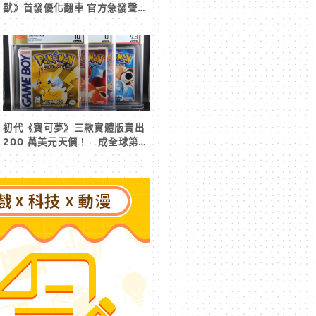
獸》首發優化翻車 官方急發聲明
承諾提供大量更新彌補
初代《寶可夢》三款實體版賣出
200 萬美元天價！ 成全球第二
高遊戲收藏交易