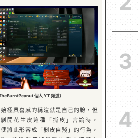
2
3
eBurntPeanut 個人 YT 頻道）
ut 最開始極具喜感的稱這就是自己的臉，但
4
剝開花生皮這種「撕皮」言論時，
ut 隨即便將此形容成「剝皮自殘」的行為，