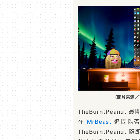
（圖片來源／Th
TheBurntPean
在
MrBeast
追問能否
TheBurntPean