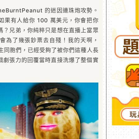
BurntPeanut 的迷因連珠炮攻勢。
果有人給你 100 萬美元，你會把你
嗎？兄弟，你純粹只是想在直播上當眾
會為了幾張鈔票去自殘！我的天啊，
生同胞們，已經受夠了被你們這種人長
戲劇張力的回覆當時直接洗爆了整個實