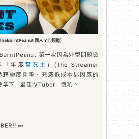
eBurntPeanut 個人 YT 頻道）
urntPeanut 第一次因為外型問題掀
年「年度
實況主
」(The Streamer
他就憑藉極度粗糙、充滿低成本迷因感的
拿下「最佳 VTuber」獎項。
BER!! 🥜