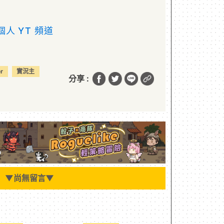
 個人 YT 頻道
r
實況主
分享 :
▼
尚無留言
▼