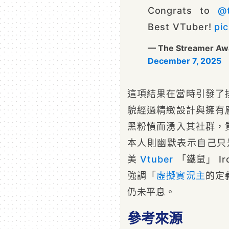
Congrats to
@
Best VTuber!
pi
— The Streamer Aw
December 7, 2025
這項結果在當時引發了
貌經過精緻設計與擁有龐
黑粉憤而湧入其社群，質
本人則幽默表示自己只是
美
Vtuber
「鐵鼠」 I
強調「
虛擬
實況主
的定
仍未平息。
參考來源