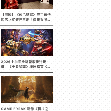
【開箱】《藍色監獄》雙主題快
閃店正式登陸三創！造景與限定
周邊搶先看
2026上半年全球營收排行出
爐 《王者榮耀》穩居榜首《寒
霜啟示錄》緊追在後！
GAME FREAK 新作《轉世之