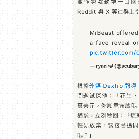
並作勢激動地一口回
Reddit 與 X 等社
MrBeast offered
a face reveal o
pic.twitter.com
— ryan 🤿 (@scubar
根據
外媒 Dextro 報導
問題試探他：「花生，
萬美元，你願意露臉嗎？」 
猶豫，立刻秒回：「這就是
輕易放棄，緊接著追問
嗎？」