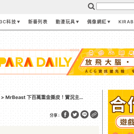
3C科技
新番列表
動漫玩具
偶像網紅
KIRA
> MrBeast 下百萬重金撕皮！實況主
ut 果斷幽默回絕
分享 :