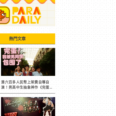
熱門文章
湊六百多人民幣上架費自導自
演！男高中生抽象神作《完蛋！
我被男同學包圍了》突然爆紅