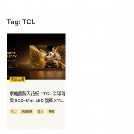
動
Tag: TCL
漫
二
次
元
家居生活
｜
家庭劇院天花板！TCL 全球首
款 SQD-Mini LED 旗艦 X11L
震撼登台
3C
TCL
家庭劇院
晶片
電視
科