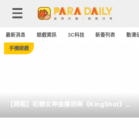
Tag:
TCL
最新消息
遊戲資訊
3C科技
新番列表
動漫
-
手機遊戲
Paradaily
-
遊
【開箱】初戀女神金娜妍與《KingShot》再
戲
度合作！攜手焦糖楓、柒息地推出「國王燒
烤節」活動
｜