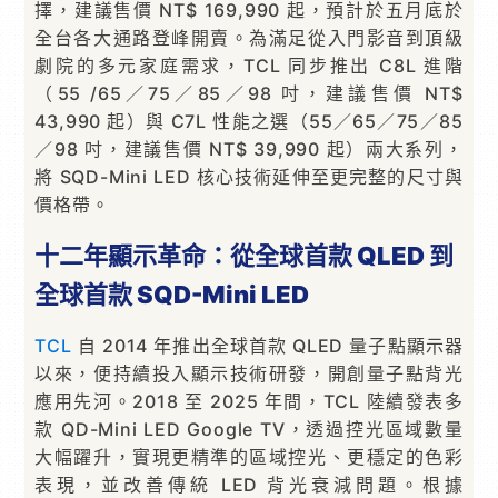
擇，建議售價 NT$ 169,990 起，預計於五月底於
全台各大通路登峰開賣。為滿足從入門影音到頂級
劇院的多元家庭需求，TCL 同步推出 C8L 進階
（55 /65／75／85／98 吋，建議售價 NT$
43,990 起）與 C7L 性能之選（55／65／75／85
／98 吋，建議售價 NT$ 39,990 起）兩大系列，
將 SQD-Mini LED 核心技術延伸至更完整的尺寸與
價格帶。
十二年顯示革命：從全球首款
QLED
到
全球首款
SQD-Mini LED
TCL
自 2014 年推出全球首款 QLED 量子點顯示器
以來，便持續投入顯示技術研發，開創量子點背光
應用先河。2018 至 2025 年間，TCL 陸續發表多
款 QD-Mini LED Google TV，透過控光區域數量
大幅躍升，實現更精準的區域控光、更穩定的色彩
表現，並改善傳統 LED 背光衰減問題。根據