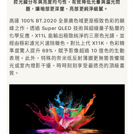
控光線分布與亮度均勻性，有效降低光暈與漏光問
題，讓暗部更深邃、亮部更純淨細膩。
高達 100% BT.2020 全景廣色域更是極致色彩的巔
峰之作，透過 Super QLED 技術與超級量子點層的
化學反應，X11L 能輸出極致純淨的三原色光譜，並
經由極彩濾光片濾除雜色。對比上代 X11K，色彩精
準度驚人提升 69%，賦予影像超過 10 億色的生動
表現。此外，特殊的奈米低反射薄膜更無需畏懼陽
光或室內燈影干擾，時時刻刻享受最透亮的頂級畫
質。