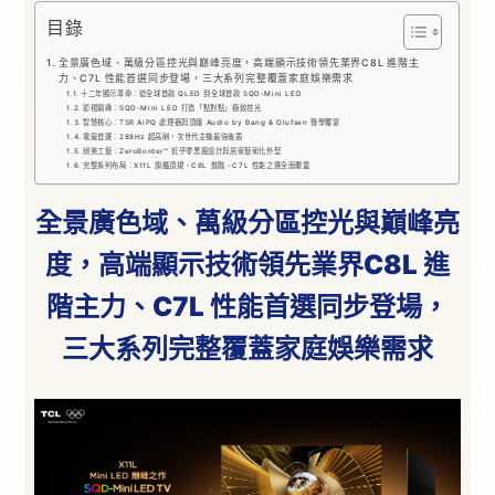
目錄
全景廣色域、萬級分區控光與巔峰亮度，高端顯示技術領先業界C8L 進階主
力、C7L 性能首選同步登場，三大系列完整覆蓋家庭娛樂需求
十二年顯示革命：從全球首款 QLED 到全球首款 SQD-Mini LED
影視巔峰：SQD-Mini LED 打造「點對點」極致控光
智慧核心：TSR AiPQ 處理器與頂級 Audio by Bang & Olufsen 聲學饗宴
電競首選：288Hz 超高刷，次世代主機最強後盾
絕美工藝：ZeroBorder™ 近乎零黑邊設計與居家藝術化外型
完整系列布局：X11L 旗艦頂規、C8L 進階、C7L 性能之選全面覆蓋
全景廣色域、萬級分區控光與巔峰亮
度，高端顯示技術領先業界C8L 進
階主力、C7L 性能首選同步登場，
三大系列完整覆蓋家庭娛樂需求