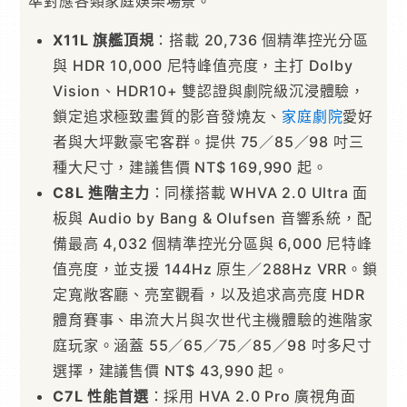
準對應各類家庭娛樂場景。
X11L
旗艦頂規
：搭載 20,736 個精準控光分區
與 HDR 10,000 尼特峰值亮度，主打 Dolby
Vision、HDR10+ 雙認證與劇院級沉浸體驗，
鎖定追求極致畫質的影音發燒友、
家庭劇院
愛好
者與大坪數豪宅客群。提供 75／85／98 吋三
種大尺寸，建議售價 NT$ 169,990 起。
C8L
進階主力
：同樣搭載 WHVA 2.0 Ultra 面
板與 Audio by Bang & Olufsen 音響系統，配
備最高 4,032 個精準控光分區與 6,000 尼特峰
值亮度，並支援 144Hz 原生／288Hz VRR。鎖
定寬敞客廳、亮室觀看，以及追求高亮度 HDR
體育賽事、串流大片與次世代主機體驗的進階家
庭玩家。涵蓋 55／65／75／85／98 吋多尺寸
選擇，建議售價 NT$ 43,990 起。
C7L
性能首選
：採用 HVA 2.0 Pro 廣視角面