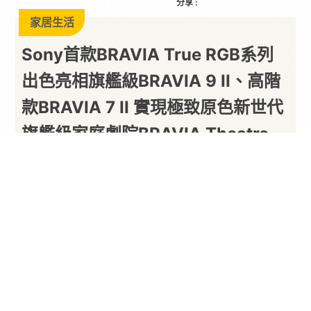
分享 :
家居生活
Sony首款BRAVIA True RGB系列
出色亮相旗艦級BRAVIA 9 II、高階
款BRAVIA 7 II 實現極致原色新世代
旗艦級家庭劇院BRAVIA Theatre
Trio 同步登場
以下內容由廠商提供
By
PARA新聞
2026/06/16
Sony今日 (2026/6/16) 正式在台發表全新革命性
的
BRAVIA True
RGB
系列
，承襲將
影院級視聽享
受帶到家中(Cinema Is Coming Home)
的核心理
念，包含旗艦級
BRAVIA 9 II
以及高階款
BRAVIA 7