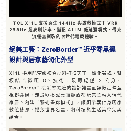
TCL X11L 支援原生 144Hz 與遊戲模式下 VRR
288Hz 超高刷新率，搭配 ALLM 低延遲模式，帶來
流暢無撕裂的次世代電競體驗。
絕美工藝：
ZeroBorder
™
近乎零黑邊
設計與居家藝術化外型
X11L 採用航空級複合材料打造天工一體化架構，背
板結合微距 OD 技術，最薄處僅 2 公分。
ZeroBorder™ 接近零黑邊的設計讓畫面無限延伸至
視野邊緣，無論壁掛或桌面擺放都能完美融入現代
家居。內建「藝術畫廊模式」，讓顯示器化身居家
數位藝廊，播放世界名畫，將科技與生活美學完美
結合。