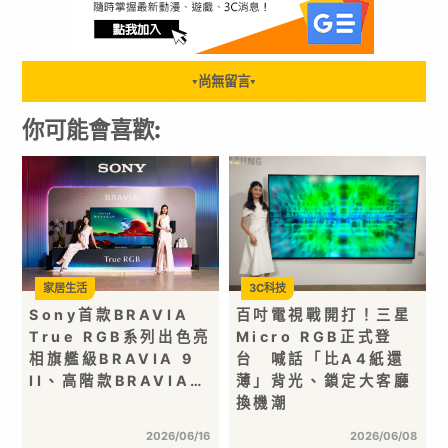
尚無留言
▼
▼
你可能會喜歡:
家居生活
3C科技
Sony首款BRAVIA
百吋電視戰開打！三星
True RGB系列出色亮
Micro RGB正式登
相旗艦級BRAVIA 9
台 喊話「比A4紙還
II、高階款BRAVIA…
薄」背光、鎖定大客廳
換機潮
2026/06/16
2026/06/08