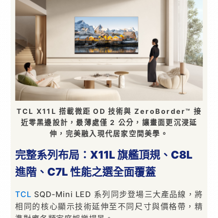
TCL X11L 搭載微距 OD 技術與 ZeroBorder™ 接
近零黑邊設計，最薄處僅 2 公分，讓畫面更沉浸延
伸，完美融入現代居家空間美學。
完整系列布局：
X11L
旗艦頂規、
C8L
進階、
C7L
性能之選全面覆蓋
TCL
SQD-Mini LED 系列同步登場三大產品線，將
相同的核心顯示技術延伸至不同尺寸與價格帶，精