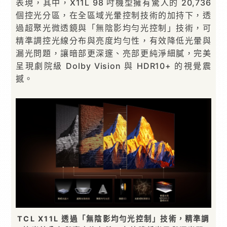
表現，其中，X11L 98 吋機型擁有驚人的 20,736
個控光分區，在全區域光暈控制技術的加持下，透
過超聚光微透鏡與「無陰影均勻光控制」技術，可
精準調控光線分布與亮度均勻性，有效降低光暈與
漏光問題，讓暗部更深邃、亮部更純淨細膩，完美
呈現劇院級 Dolby Vision 與 HDR10+ 的視覺震
撼。
TCL X11L 透過「無陰影均勻光控制」技術，精準調