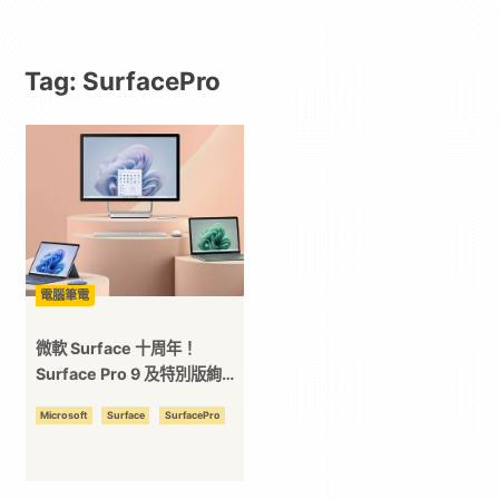
動
Tag: SurfacePro
漫
二
次
元
電腦筆電
｜
微軟 Surface 十周年！
Surface Pro 9 及特別版絢麗
登場！
3C
Microsoft
Surface
SurfacePro
科