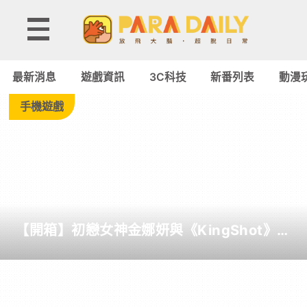
Tag:
SurfacePro
最新消息
遊戲資訊
3C科技
新番列表
動漫
-
手機遊戲
Paradaily
-
遊
【開箱】初戀女神金娜妍與《KingShot》再
戲
度合作！攜手焦糖楓、柒息地推出「國王燒
烤節」活動
｜