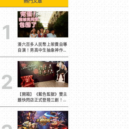
熱門文章
1
湊六百多人民幣上架費自導
自演！男高中生抽象神作
《完蛋！我被男同學包圍
了》突然爆紅
2
【開箱】《藍色監獄》雙主
題快閃店正式登陸三創！造
景與限定周邊搶先看