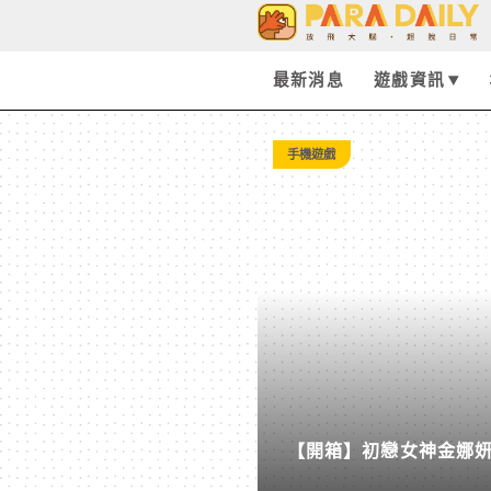
Tag:
Surface
最新消息
遊戲資訊
-
手機遊戲
Paradaily
-
遊
戲
【開箱】初戀女神金娜妍與
｜
柒息地推出「國王燒烤