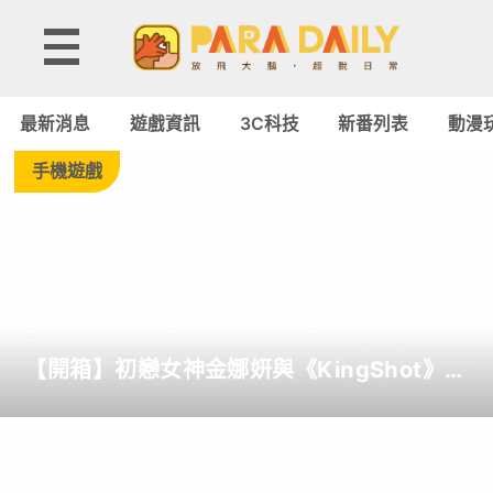
Tag:
SAO
最新消息
遊戲資訊
3C科技
新番列表
動漫
-
手機遊戲
Paradaily
-
遊
【開箱】初戀女神金娜妍與《KingShot》再
戲
度合作！攜手焦糖楓、柒息地推出「國王燒
烤節」活動
｜