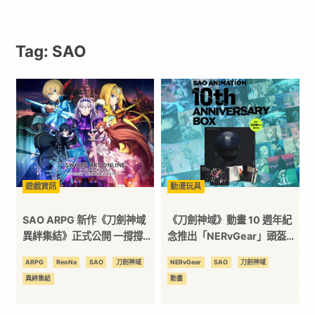
動
Tag: SAO
漫
二
次
元
遊戲資訊
動漫玩具
｜
SAO ARPG 新作《刀劍神域
《刀劍神域》動畫 10 週年紀
異絆集結》正式公開 一撐撐了
念推出「NERvGear」頭盔圖
10年
案外盒包裝BD BOX！
3C
ARPG
ReoNa
SAO
刀劍神域
NERvGear
SAO
刀劍神域
異絆集結
動畫
科