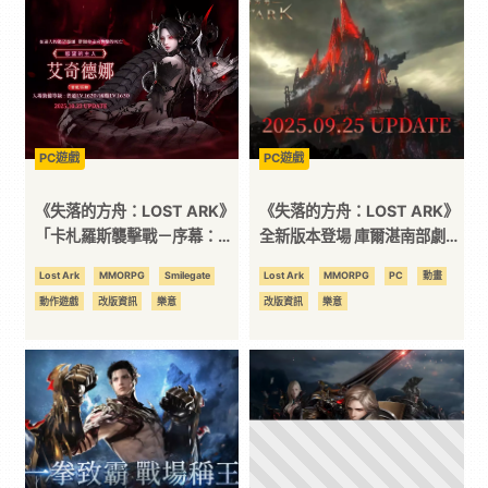
科
技
全
PC遊戲
PC遊戲
《失落的方舟：LOST ARK》
《失落的方舟：LOST ARK》
方
「卡札羅斯襲擊戰－序幕：艾
全新版本登場 庫爾湛南部劇情
奇德娜」強勢來襲！
正式開放
Lost Ark
MMORPG
Smilegate
Lost Ark
MMORPG
PC
動畫
位
動作遊戲
改版資訊
樂意
改版資訊
樂意
資
訊
平