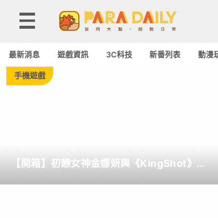
Tag:
Lost
最新消息
遊戲資訊
3C科技
新番列表
動漫
Ark
手機遊戲
-
Paradaily
-
【開箱】初戀女神金娜妍與《KingShot》再
遊
度合作！攜手焦糖楓、柒息地推出「國王燒
烤節」活動
戲