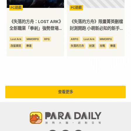
PC遊戲
PC遊戲
台
《失落的方舟：LOST ARK》
《失落的方舟》限量菁英刪檔
全新職業「拳剎」強勢登場！
封測開跑 小萌新必知的新手攻
版本更新釋出多項新內容與活
略 讓你輕鬆贏在起跑點！
Lost Ark
MMORPG
RPG
ARPG
Lost Ark
MMORPG
動驚喜
改版資訊
樂意
失落的方舟
封測
攻略
樂意
查看更多