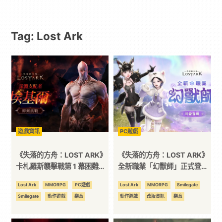
｜
Tag: Lost Ark
動
漫
二
次
遊戲資訊
PC遊戲
元
《失落的方舟：LOST ARK》
《失落的方舟：LOST ARK》
卡札羅斯襲擊戰第 1 幕困難模
全新職業「幻獸師」正式登場
式上線
喚醒幻獸之力開啟全新冒險！
｜
Lost Ark
MMORPG
PC遊戲
Lost Ark
MMORPG
Smilegate
Smilegate
動作遊戲
樂意
動作遊戲
改版資訊
樂意
3C