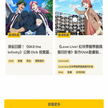
技
全
方
動漫影劇
動漫影劇
滑板回歸！《SK8 the
《Love Live! 虹咲學園學園偶
位
Infinity》公開 OVA 視覺圖，
像同好會》新作OVA動畫製作
同步宣佈第二季動畫製作！
確定，2023年夏季上映！
OVA
動畫
熱血
運動競技
Love Live!
資
Love Live! 虹咲學園學園偶像同好會
OVA
動畫
虹咲四格
訊
平
台
查看更多