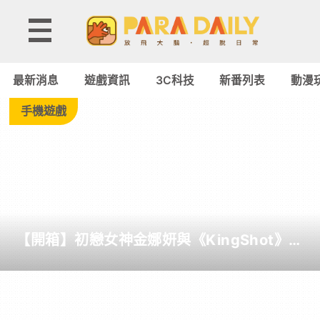
Tag:
OVA
最新消息
遊戲資訊
3C科技
新番列表
動漫
-
手機遊戲
Paradaily
-
遊
【開箱】初戀女神金娜妍與《KingShot》再
戲
度合作！攜手焦糖楓、柒息地推出「國王燒
烤節」活動
｜