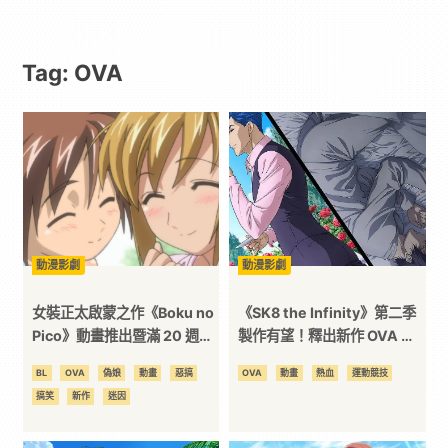
動
Tag: OVA
漫
二
次
元
動漫影劇
動漫影劇
｜
女裝正太啟蒙之作《Boku no
《SK8 the Infinity》第二季
Pico》動畫推出暨滿 20 週
製作有望！釋出新作 OVA 第
年，原作者透露將推出新作
二彈視覺圖由第一季製作團隊
3C
BL
OVA
偽娘
動畫
惡搞
OVA
動畫
熱血
運動競技
《Chico to Pico》
負責
搞笑
新作
迷因
科