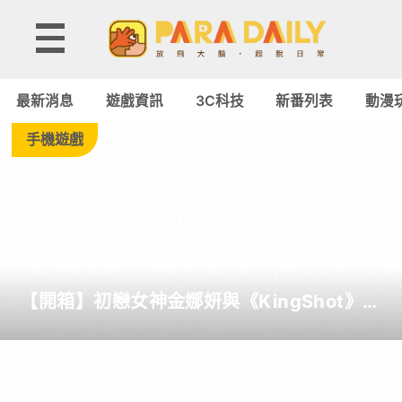
Tag:
Smilegate
最新消息
遊戲資訊
3C科技
新番列表
動漫
-
手機遊戲
Paradaily
-
遊
【開箱】初戀女神金娜妍與《KingShot》再
戲
度合作！攜手焦糖楓、柒息地推出「國王燒
烤節」活動
｜