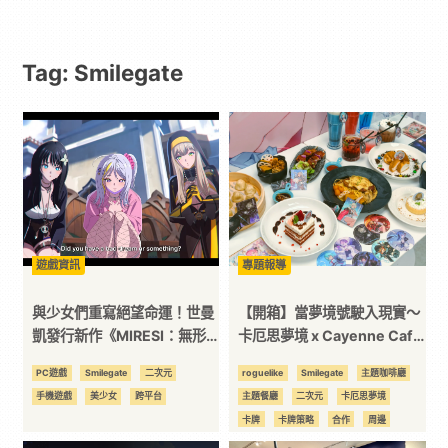
動
Tag: Smilegate
漫
二
次
元
遊戲資訊
專題報導
｜
與少女們重寫絕望命運！世曼
【開箱】當夢境號駛入現實～
凱發行新作《MIRESI：無形
卡厄思夢境 x Cayenne Café
的未來》釋出全新 PV 預告
凱岩主題餐廳 忠孝店正式開張
3C
PC遊戲
Smilegate
二次元
roguelike
Smilegate
主題咖啡廳
～
手機遊戲
美少女
跨平台
主題餐廳
二次元
卡厄思夢境
科
卡牌
卡牌策略
合作
周邊
手機遊戲
線下活動
聯名
肉鴿