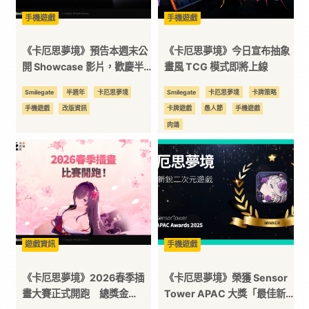
手機遊戲
手機遊戲
《卡厄思夢境》預告本週末公
《卡厄思夢境》今日宣布抽象
開 Showcase 影片，歡慶半
畫風 TCG 模式即將上線
歲生日！
Smilegate
半週年
卡厄思夢境
Smilegate
卡厄思夢境
卡牌策略
手機遊戲
改版資訊
卡牌遊戲
愚人節
手機遊戲
肉鴿
遊戲資訊
手機遊戲
《卡厄思夢境》2026春季插
《卡厄思夢境》榮獲 Sensor
畫大賽正式開跑 總獎金
Tower APAC 大獎「最佳新