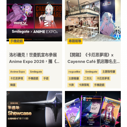
技
全
方
手機遊戲
專題報導
洛杉磯見！世曼凱宣布參展
【開箱】《卡厄思夢境》x
位
Anime Expo 2026，攜《卡
Cayenne Café 凱岩聯名主題
厄思夢境》與新作
餐廳 正式開張！敬邀浮斯特與
Anime Expo
Smilegate
roguelike
Smilegate
主題咖啡廳
資
《MIRESI》直闖北美次文化
戰鬥員們在寧靜午後享受片刻
卡厄思夢境
手機遊戲
手遊
主題餐廳
二次元
卡厄思夢境
最大派對
悠閒～
韓國
卡牌
卡牌策略
手機遊戲
訊
線下活動
肉鴿
平
台