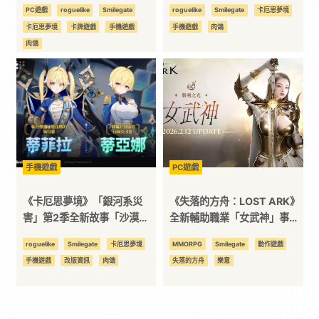
10,000美元邀全球玩家共襄
銳二次元遊戲」殊榮
PC遊戲
roguelike
Smilegate
roguelike
Smilegate
卡厄思夢境
盛舉
卡厄思夢境
卡牌遊戲
手機遊戲
手機遊戲
肉鴿
肉鴿
手機遊戲
PC遊戲
《卡厄思夢境》「銀河系災
《失落的方舟：LOST ARK》
害」第2季全新故事「沙漠王
全新輔助職業「女武神」事前
國遺跡」更新
預約開跑
roguelike
Smilegate
卡厄思夢境
MMORPG
Smilegate
動作遊戲
手機遊戲
改版資訊
肉鴿
失落的方舟
樂意