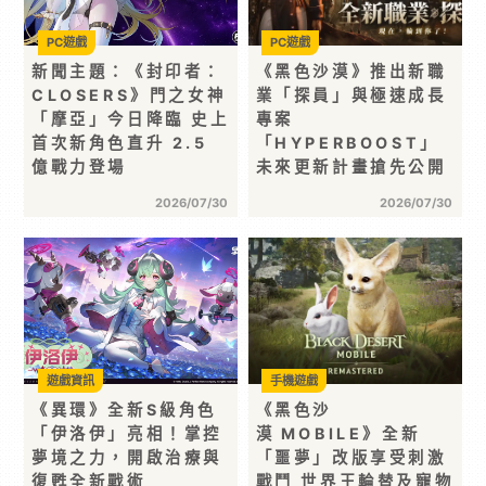
PC遊戲
PC遊戲
新聞主題：《封印者：
《黑色沙漠》推出新職
CLOSERS》門之女神
業「探員」與極速成長
「摩亞」今日降臨 史上
專案
首次新角色直升 2.5
「HYPERBOOST」
億戰力登場
未來更新計畫搶先公開
2026/07/30
2026/07/30
遊戲資訊
手機遊戲
《異環》全新S級角色
《黑色沙
「伊洛伊」亮相！掌控
漠 MOBILE》全新
夢境之力，開啟治療與
「噩夢」改版享受刺激
復甦全新戰術
戰鬥 世界王輪替及寵物