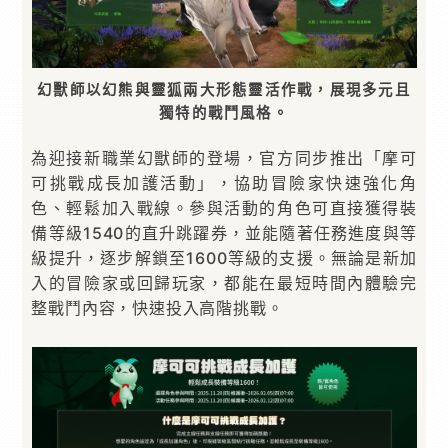
幻獸師以幻熊與靈狐兩大形態靈活作戰，展現多元且
獨特的戰鬥風格。
為迎接新職業幻獸師的登場，官方同步推出「摩可
可挑戰成長加護活動」，協助冒險家快速強化角
色、輕鬆加入戰線。參與活動的角色可直接獲得裝
備等級1540的直升跳躍券，並能隨著任務進度與等
級提升，逐步解鎖至1600等級的支援。無論是新加
入的冒險家或回歸玩家，都能在最短時間內體驗完
整戰鬥內容，快速投入高階挑戰。