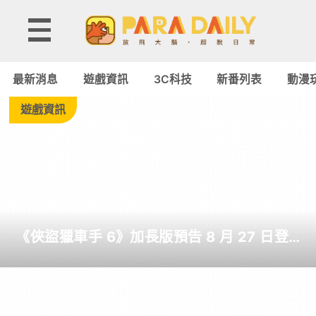
Tag:
G-
最新消息
遊戲資訊
3C科技
新番列表
動漫
Star
遊戲資訊
-
Paradaily
-
《俠盜獵車手 6》加長版預告 8 月 27 日登
遊
場 罕見由 Netflix 全球獨佔首播 6 小時
戲