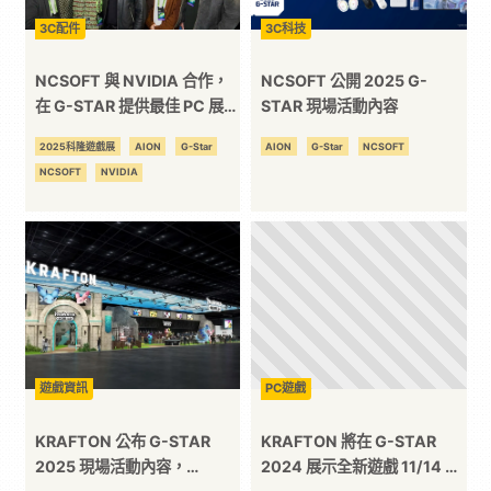
3C配件
3C科技
台
NCSOFT 與 NVIDIA 合作，
NCSOFT 公開 2025 G-
在 G-STAR 提供最佳 PC 展示
STAR 現場活動內容
環境
2025科隆遊戲展
AION
G-Star
AION
G-Star
NCSOFT
NCSOFT
NVIDIA
遊戲資訊
PC遊戲
KRAFTON 公布 G-STAR
KRAFTON 將在 G-STAR
2025 現場活動內容，
2024 展示全新遊戲 11/14 至