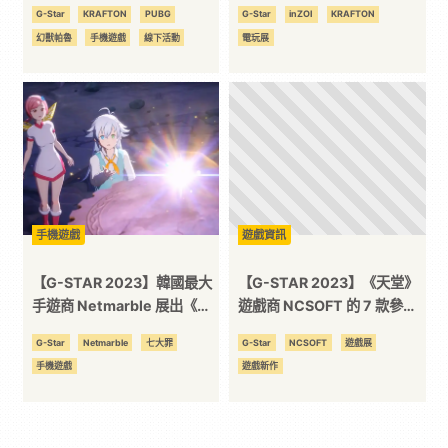
《Palworld Mobile》首度開
17 期間提供試玩體驗
G-Star
KRAFTON
PUBG
G-Star
inZOI
KRAFTON
放現場試玩
幻獸帕魯
手機遊戲
線下活動
電玩展
手機遊戲
遊戲資訊
【G-STAR 2023】韓國最大
【G-STAR 2023】《天堂》
手遊商 Netmarble 展出《七
遊戲商 NCSOFT 的 7 款參展
大罪：起源》等 3 款新作
遊戲懶人包
G-Star
Netmarble
七大罪
G-Star
NCSOFT
遊戲展
手機遊戲
遊戲新作