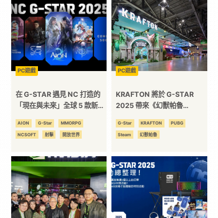
科
技
全
PC遊戲
PC遊戲
在 G-STAR 遇見 NC 打造的
KRAFTON 將於 G-STAR
方
「現在與未來」全球 5 款新作
2025 帶來《幻獸帕魯
亮相 從《AION 2》到
Mobile》與《PUBG》IP 的現
AION
G-Star
MMORPG
G-Star
KRAFTON
PUBG
位
《Horizon Steel
場主題活動
NCSOFT
射擊
開放世界
Steam
幻獸帕魯
Frontiers》
資
訊
平