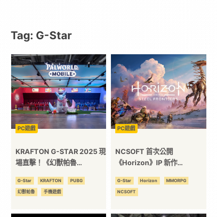
｜
Tag: G-Star
動
漫
二
次
PC遊戲
PC遊戲
元
KRAFTON G-STAR 2025 現
NCSOFT 首次公開
場直擊！《幻獸帕魯
《Horizon》IP 新作
Mobile》首度公開試玩
《Horizon Steel
｜
G-Star
KRAFTON
PUBG
G-Star
Horizon
MMORPG
CAFÉ PUBG 與熱力滿點的舞
Frontiers》
幻獸帕魯
手機遊戲
NCSOFT
台節目，讓現場體驗熱潮不斷
3C
升溫