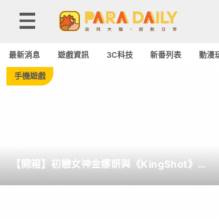
Tag:
Alienware
最新消息
遊戲資訊
3C科技
新番列表
動漫
-
手機遊戲
Paradaily
-
遊
【開箱】初戀女神金娜妍與《KingShot》再
戲
度合作！攜手焦糖楓、柒息地推出「國王燒
烤節」活動
｜