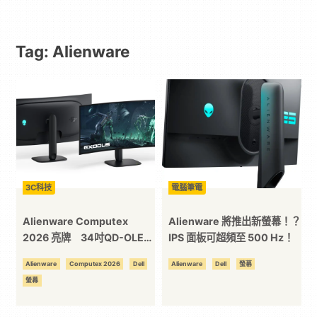
動
Tag: Alienware
漫
二
次
元
3C科技
電腦筆電
｜
Alienware Computex
Alienware 將推出新螢幕！？
2026 亮牌 34吋QD-OLED
IPS 面板可超頻至 500 Hz！
衝280Hz、39吋5K OLED當
3C
Alienware
Computex 2026
Dell
Alienware
Dell
螢幕
旗艦
螢幕
科