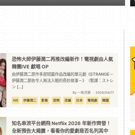
恐怖大師伊藤潤二再推改編新作！電視劇由人氣
韓團IVE 獻唱 OP
由伊藤潤二原作多部短篇作品改編的單元劇《STRANGE－
伊藤潤二那些令人無法入眠的奇妙故事－》（暫譯：ストレ
ン […]
By 一枚月餅
2026/04/17
IVE
伊藤潤二
影集
恐怖
改編
日本
電視劇
韓國
韓團
知名串流平台網飛 Netflix 2026 年新作齊發！
全新預告大揭露，看看你的愛劇是否名列其中