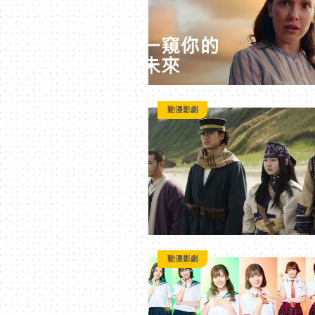
3C
科
技
動漫影劇
全
方
位
動漫影劇
資
訊