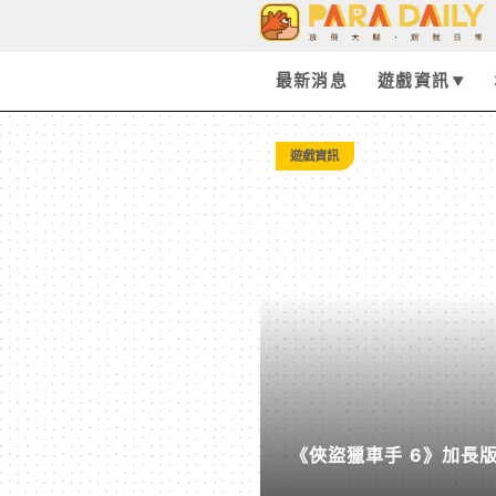
Tag:
電
最新消息
遊戲資訊
視
遊戲資訊
劇
-
Paradaily
-
《俠盜獵車手 6》加長版預告
遊
獨佔首播 6 小時