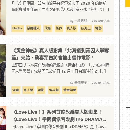
昨 (7) 日晚間，知名串流平台網飛公布了 2026 年的嶄新
電影與戲劇作品，而本次的預告中毫無意外找了捧紅《 […]
By 一枚月餅
2026/01/08
Netflix
惡魔獵人
改編
新作
真人版
航海王
電影
電視劇
《黃金神威》真人版影集「北海道刺青囚人爭奪
篇」完結，驚喜預告將會推出續作電影！
由野田サトル原作改編的電視劇《黃金神威》「北海道刺青
囚人爭奪篇」完結回已於前日 12 月 1 日台灣時間 21 […]
By 舉個栗子
2024/12/03
漫畫
真人版
電影
電視劇
黃金神威
《Love Live！》系列首度改編真人版劇集！
《Love Live！學園偶像音樂劇 the DRAMA》
11 月開播！
《Love Live！學園偶像音樂劇 the DRAMA》是《Love