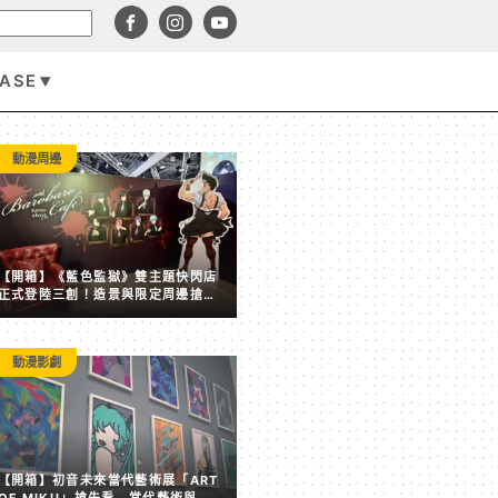
BASE
Vtuber
動漫周邊
【開箱】《藍色監獄》雙主題快閃店
正式登陸三創！造景與限定周邊搶先
看
動漫影劇
人氣電競 VTuber 團體 VSPO! 海外限定聯名餐廳《Sail
【開箱】初音未來當代藝術展「ART
Beyond！～駛向更遠的彼方～》今夏登場！
OF MIKU」搶先看 當代藝術與虛