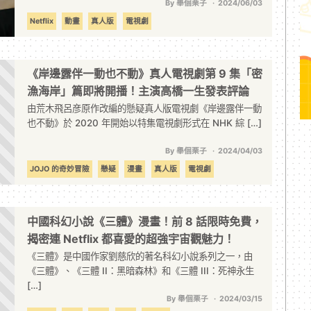
By 舉個栗子
2024/06/03
Netflix
動畫
真人版
電視劇
《岸邊露伴一動也不動》真人電視劇第 9 集「密
漁海岸」篇即將開播！主演高橋一生發表評論
由荒木飛呂彦原作改編的懸疑真人版電視劇《岸邊露伴一動
也不動》於 2020 年開始以特集電視劇形式在 NHK 綜 […]
By 舉個栗子
2024/04/03
JOJO 的奇妙冒險
懸疑
漫畫
真人版
電視劇
中國科幻小說《三體》漫畫！前 8 話限時免費，
揭密連 Netflix 都喜愛的超強宇宙觀魅力！
《三體》是中國作家劉慈欣的著名科幻小說系列之一，由
《三體》、《三體 II：黑暗森林》和《三體 III：死神永生
[…]
By 舉個栗子
2024/03/15