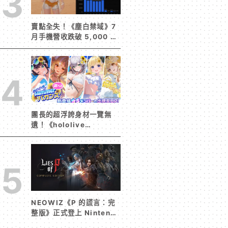
3
賣點全失！《塵白禁域》7
月手機營收跌破 5,000 美
元 停服整改後玩家大量流
失
4
團長的超浮誇身材一覽無
遺！《hololive
Dreams》首波夏日活動今
日開跑 白銀諾艾爾等 5
位人氣成員泳裝卡池同步解
5
鎖
NEOWIZ《P 的謊言：完
整版》正式登上 Nintendo
Switch 2 收錄遊戲本篇與