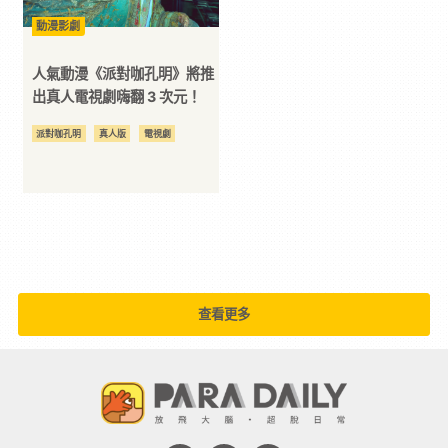
動漫影劇
平
人氣動漫《派對咖孔明》將推
台
出真人電視劇嗨翻 3 次元！
派對咖孔明
真人版
電視劇
查看更多