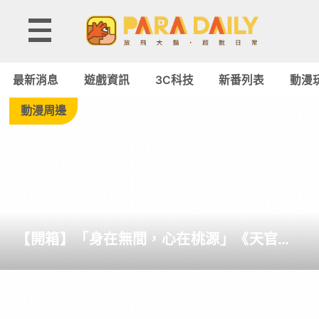
Tag:
電
最新消息
遊戲資訊
3C科技
新番列表
動漫
視
動漫周邊
劇
-
Paradaily
【開箱】「身在無間，心在桃源」《天官賜
-
福》快閃店進駐 DREAM PLAZA！絕美紅楓
造景、百款台灣首發限定周邊登場
遊