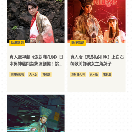
3C
科
技
動漫影劇
動漫影劇
真人電視劇《派對咖孔明》日
真人版《派對咖孔明》上白石
全
本男神藤岡靛飾演劉備！挑戰
萌歌將飾演女主角英子
全中文台詞
派對咖孔明
真人版
電視劇
派對咖孔明
真人版
電視劇
方
位
資
訊