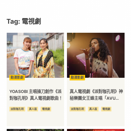
戲
Tag: 電視劇
｜
動
漫
二
動漫影劇
動漫影劇
次
YOASOBI 主唱操刀創作《派
真人電視劇《派對咖孔明》神
對咖孔明》真人電視劇歌曲！
秘樂團女王蜂主唱「AVU
chan」參與演出！
元
派對咖孔明
真人版
電視劇
派對咖孔明
真人版
電視劇
｜