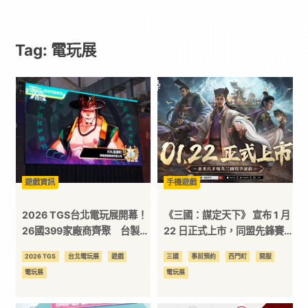
戲
Tag: 電玩展
｜
動
漫
二
遊戲資訊
手機遊戲
次
2026 TGS台北電玩展開幕！
《三國：謀定天下》 宣布 1 月
26國399家廠商齊聚 台製遊
22 日正式上市，同盟先鋒賽
戲《咖波疊疊樂》、《XXL猛
公測即開戰！2026 台北電玩
元
2026 TGS
台北電玩展
遊戲
三國
事前預約
西門町
開服
漢町》雙雙得獎
展參展確定。
電玩展
電玩展
｜