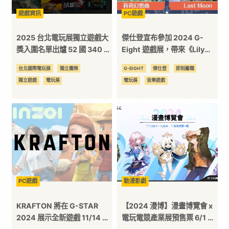
遊戲資訊
PC遊戲
平
2025 台北電玩展獨立遊戲大
傑仕登宣布參加 2024 G-
台
獎入圍名單出爐 52 國 340 團
Eight 遊戲展，帶來《Lily
隊創新高
Fantasia 莉莉幻想曲》等多
台北國際電玩展
獨立團隊
G-EIGHT
傑仕登
即刻離職
款遊戲試玩！
獨立遊戲
電玩展
電玩展
音樂遊戲
PC遊戲
動漫影劇
KRAFTON 將在 G-STAR
【2024 漫博】漫畫博覽會 x
2024 展示全新遊戲 11/14 至
電玩電競產業展預售票 6/1 開