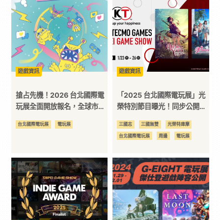
3C
科
技
遊戲資訊
遊戲資訊
搶占先機！2026 台北國際電
「2025 台北國際電玩展」光
全
玩展全面開放報名，全球市場
榮特別節目曝光！同步公開販
上看 3,034 億美元
售商品 完成任務再拿好禮！
台北國際電玩展
電玩展
三國志
三國無雙
光榮特庫摩
方
台北國際電玩展
周邊
電玩展
位
資
訊