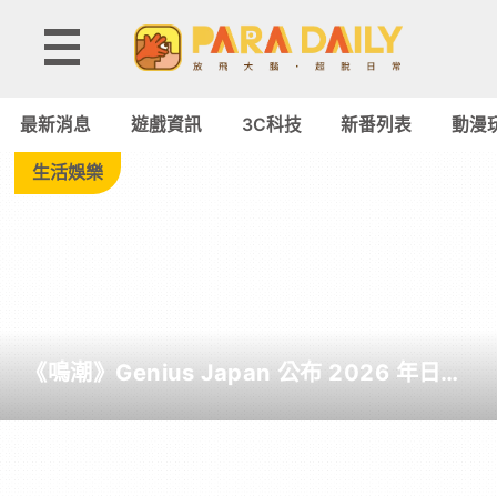
Tag:
電
最新消息
遊戲資訊
3C科技
新番列表
動漫
玩
生活娛樂
展
-
Paradaily
《鳴潮》Genius Japan 公布 2026 年日本
-
截至目前為止人氣歌單《遠航星的告別》
&《自無垠處歸航之星》入榜
遊