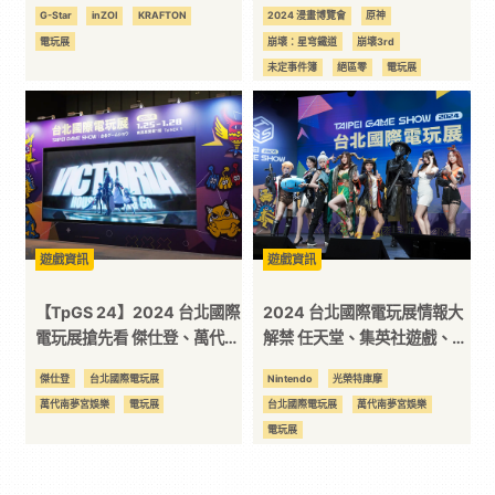
17 期間提供試玩體驗
賣！米哈遊推出聯名票
G-Star
inZOI
KRAFTON
2024 漫畫博覽會
原神
電玩展
崩壞：星穹鐵道
崩壞3rd
未定事件簿
絕區零
電玩展
遊戲資訊
遊戲資訊
【TpGS 24】2024 台北國際
2024 台北國際電玩展情報大
電玩展搶先看 傑仕登、萬代超
解禁 任天堂、集英社遊戲、光
吸睛！集英社遊戲首次參展
榮特庫摩宣布參展！
傑仕登
台北國際電玩展
Nintendo
光榮特庫摩
萬代南夢宮娛樂
電玩展
台北國際電玩展
萬代南夢宮娛樂
電玩展