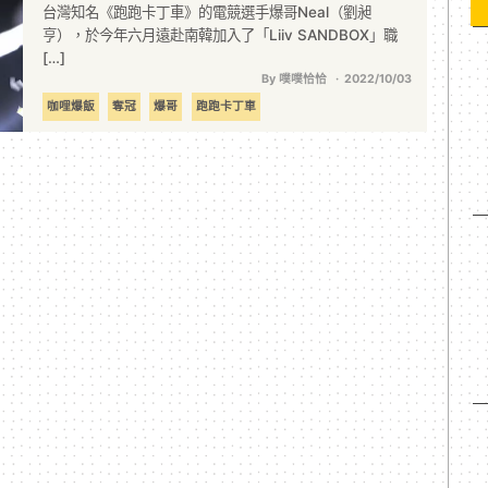
台灣知名《跑跑卡丁車》的電競選手爆哥Neal（劉昶
亨），於今年六月遠赴南韓加入了「Liiv SANDBOX」職
[…]
By 噗噗恰恰
2022/10/03
咖哩爆飯
奪冠
爆哥
跑跑卡丁車