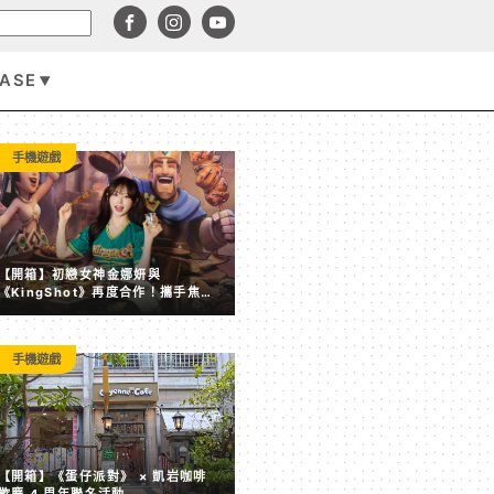
BASE
手機遊戲
手機遊戲
【開箱】初戀女神金娜妍與
《KingShot》再度合作！攜手焦糖
楓、柒息地推出「國王燒烤節」活動
手機遊戲
《碧藍航線》國際服 8 周年重磅更新 貝爾法斯特終於迎來
【開箱】《蛋仔派對》 × 凱岩咖啡
歡慶 4 周年聯名活動