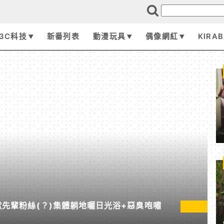
3C科技
新番列表
動漫玩具
偶像網紅
KIRA
 野獸先輩粉絲(？)集體躺地曬日光浴+惡臭咆嘯