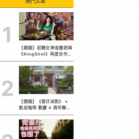
熱門文章
1
【開箱】初戀女神金娜妍與
《KingShot》再度合作！
攜手焦糖楓、柒息地推出
「國王燒烤節」活動
2
【開箱】《蛋仔派對》 ×
凱岩咖啡 歡慶 4 周年聯名
活動