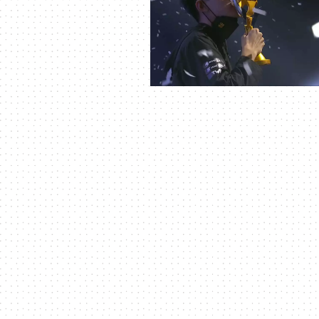
科
技
全
方
位
資
訊
平