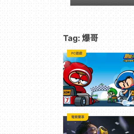
｜
動
Tag: 爆哥
漫
PC遊戲
二
次
元
｜
電競賽事
3C