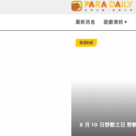
Tag:
爆
最新消息
遊戲資訊
哥
動漫影劇
-
Paradaily
-
遊
8 月 10 日野獸之日
戲