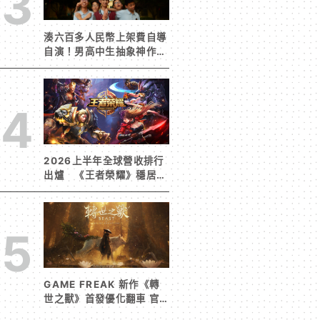
3
湊六百多人民幣上架費自導
自演！男高中生抽象神作
《完蛋！我被男同學包圍
了》突然爆紅
4
2026上半年全球營收排行
出爐 《王者榮耀》穩居榜
首《寒霜啟示錄》緊追在
後！
5
GAME FREAK 新作《轉
世之獸》首發優化翻車 官
方急發聲明承諾提供大量更