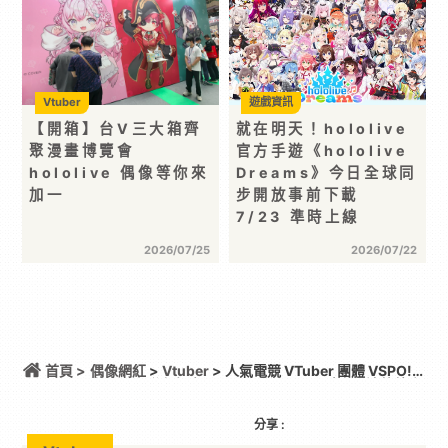
Vtuber
遊戲資訊
【開箱】台V三大箱齊
就在明天！hololive
聚漫畫博覽會
官方手遊《hololive
hololive 偶像等你來
Dreams》今日全球同
加一
步開放事前下載
7/23 準時上線
2026/07/25
2026/07/22
首頁 >
偶像網紅
>
Vtuber
> 人氣電競 VTuber 團體 VSPO!
海外限定聯名餐廳《Sail Beyond！～駛向更遠的彼方
～》今夏登場！
分享 :