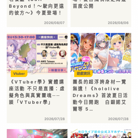
Beyond！～駛向更遠
首度公開
的彼方～》今夏登場！
2026/08/07
2026/08/06
Vtuber
遊戲資訊
《VTuber學》實體講
團長的超浮誇身材一覽
座活動 不只是直播：虛
無遺！《hololive
擬角色與真實靈魂──
Dreams》首波夏日活
談「VTuber學」
動今日開跑 白銀諾艾
爾等 5…
2026/07/28
2026/07/28