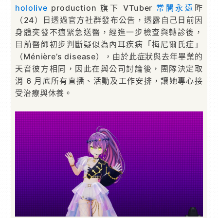
hololive
production 旗下 VTuber
常闇永遠
昨
（24）日透過官方社群發布公告，透露自己日前因
身體突發不適緊急送醫，經進一步檢查與轉診後，
目前醫師初步判斷疑似為內耳疾病「梅尼爾氏症」
（Ménière’s disease），由於此症狀與去年畢業的
天音彼方相同，因此在與公司討論後，團隊決定取
消 6 月底所有直播、活動及工作安排，讓她專心接
受治療與休養。