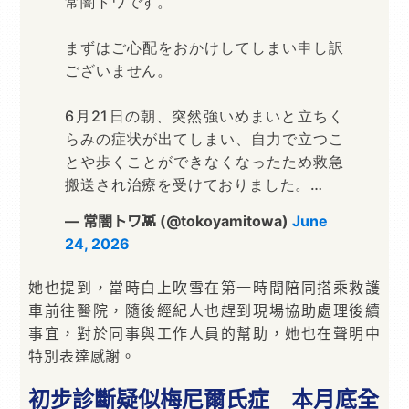
常闇トワです。
まずはご心配をおかけしてしまい申し訳
ございません。
6月21日の朝、突然強いめまいと立ちく
らみの症状が出てしまい、自力で立つこ
とや歩くことができなくなったため救急
搬送され治療を受けておりました。…
— 常闇トワ👾 (@tokoyamitowa)
June
24, 2026
她也提到，當時白上吹雪在第一時間陪同搭乘救護
車前往醫院，隨後經紀人也趕到現場協助處理後續
事宜，對於同事與工作人員的幫助，她也在聲明中
特別表達感謝。
初步診斷疑似梅尼爾氏症 本月底全