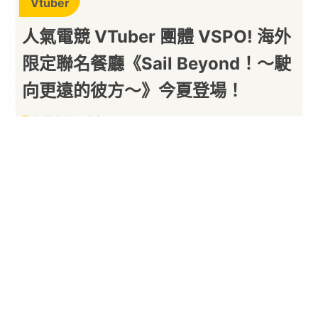
Vtuber
人氣電競 VTuber 團體 VSPO! 海外
限定聯名餐廳《Sail Beyond！～駛
向更遠的彼方～》今夏登場！
期待台北場消息！
By
一枚月餅
2026/08/07
本次《Sail Beyond！～駛向更遠的彼方～》聯動餐
廳，首度將
VSPO!
的夏日航海世界觀帶到海外，打
造專屬的主題咖啡廳空間。活動集結 25 位成員全新
繪製的水手造型，以充滿夏日氣息的航海風格迎接
粉絲到訪，讓大家沉浸在專屬於 VSPO! 的療癒氛圍
中，近距離感受每位成員的獨特魅力，一同和自己
的推留下今夏最難忘的回憶。