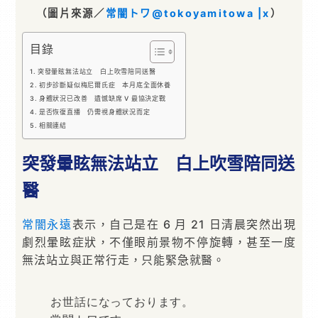
（圖片來源／
常闇トワ@tokoyamitowa |x
）
目錄
突發暈眩無法站立 白上吹雪陪同送醫
初步診斷疑似梅尼爾氏症 本月底全面休養
身體狀況已改善 遺憾缺席 V 最協決定戰
是否恢復直播 仍需視身體狀況而定
相關連結
突發暈眩無法站立 白上吹雪陪同送
醫
常闇永遠
表示，自己是在 6 月 21 日清晨突然出現
劇烈暈眩症狀，不僅眼前景物不停旋轉，甚至一度
無法站立與正常行走，只能緊急就醫。
お世話になっております。