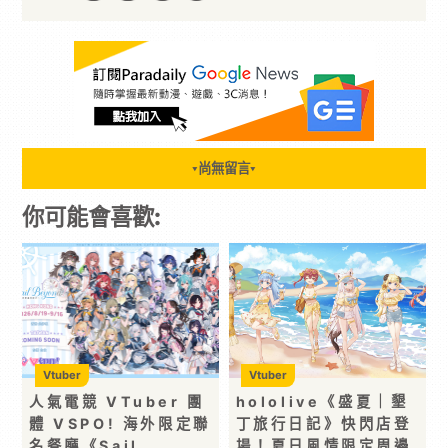
尚無留言
▼
▼
你可能會喜歡:
Vtuber
Vtuber
人氣電競 VTuber 團
hololive《盛夏｜墾
體 VSPO! 海外限定聯
丁旅行日記》快閃店登
名餐廳《Sail
場！夏日風情限定周邊