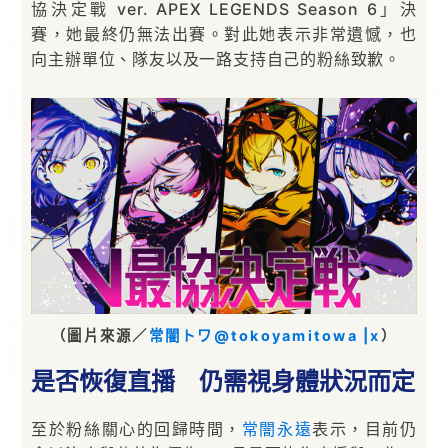
協決定戰 ver. APEX LEGENDS Season 6」決
賽，她最終仍無法出賽。對此她表示非常遺憾，也
向主辦單位、隊友以及一路支持自己的粉絲致歉。
（圖片來源／
常闇トワ@tokoyamitowa |x
）
是否恢復直播 仍需視身體狀況而定
至於粉絲關心的回歸時間，
常闇永遠
表示，目前仍