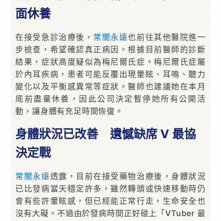
面休養
在接受急診治療後，
常闇永遠
也前往其他醫院進一
步檢查，希望確認真正病因。根據目前醫師的診斷
結果，症狀高度疑似為梅尼爾氏症。梅尼爾氏症屬
於內耳疾病，患者可能反覆出現暈眩、耳鳴、聽力
變化以及平衡感異常等症狀。醫師也建議她在本月
底前盡量休養，因此公司決定暫停她所有公開活
動，讓身體有充足時間恢復。
身體狀況已改善 遺憾缺席 V 最協
決定戰
常闇永遠
透露，目前在接受藥物治療後，身體狀況
已比發病當天穩定許多，雖然轉頭或快速移動時仍
會有些許暈眩感，但已經能正常行走，生命安全也
沒有大礙。不過由於發病時間正好碰上「VTuber 最