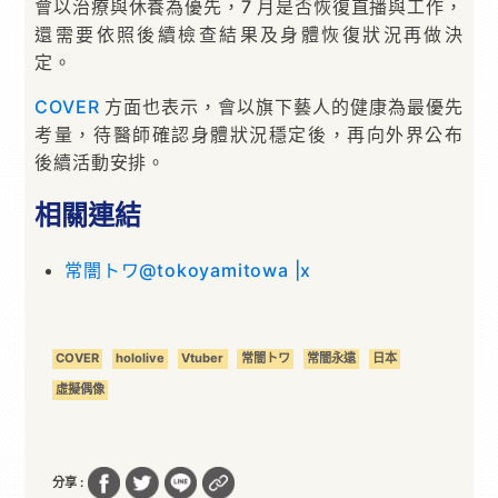
會以治療與休養為優先，7 月是否恢復直播與工作，
還需要依照後續檢查結果及身體恢復狀況再做決
定。
COVER
方面也表示，會以旗下藝人的健康為最優先
考量，待醫師確認身體狀況穩定後，再向外界公布
後續活動安排。
相關連結
常闇トワ@tokoyamitowa |x
COVER
hololive
Vtuber
常闇トワ
常闇永遠
日本
虛擬偶像
分享 :