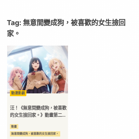
喜
Tag: 無意間變成狗，被喜歡的女生撿回
歡
家。
的
女
生
動漫影劇
撿
汪！《無意間變成狗，被喜歡
回
的女生撿回家。》動畫第二波
主視覺圖與宣傳PV公開
動畫
家。
無意間變成狗，被喜歡的女生撿回家。