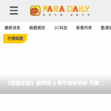
Tag:
無
最新消息
遊戲資訊
3C科技
新番列表
動漫
意
手機遊戲
間
變
成
《碧藍航線》國際服 8 周年重磅更新 貝爾法
狗，
斯特終於迎來改造
被