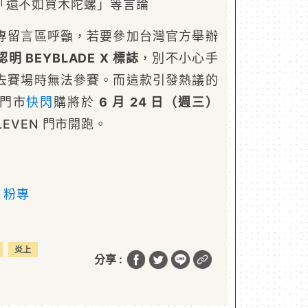
「還不如買木陀螺」等言論
專留言區呼籲，若要參加台灣官方舉辦
明 BEYBLADE X 標誌
，別不小心手
去賽場時無法參賽。而這款引發熱議的
門市
快閃
購將於
6 月 24 日（週三）
LEVEN 門市開跑。
B 粉專
炎上
分享 :