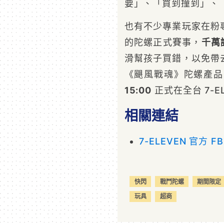
要」、「買到撞到」、
也有不少專業玩家在粉
的陀螺正式賽事，
千萬認
滑幫孩子買錯，以免帶
《颶風戰魂》陀螺產品
15:00
正式在全台 7-E
相關連結
7-ELEVEN 官方 F
快閃
戰鬥陀螺
期間限定
玩具
超商