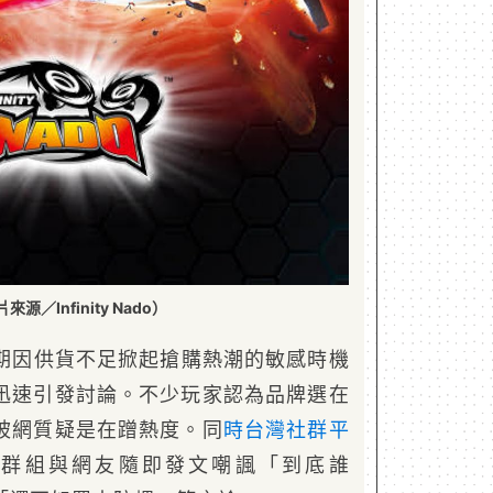
來源／Infinity Nado）
期因供貨不足掀起搶購熱潮的敏感時機
迅速引發討論。不少玩家認為品牌選在
被網質疑是在蹭熱度。同
時台灣社群平
群組與網友隨即發文嘲諷「到底誰