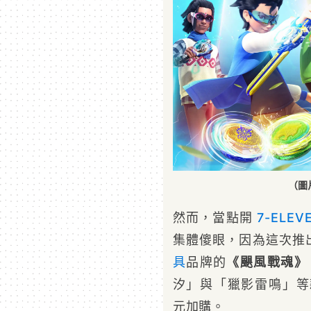
（圖片
然而，當點開
7-ELE
集體傻眼，因為這次推
具
品牌的
《颶風戰魂》
汐」與「獵影雷鳴」等
元加購。