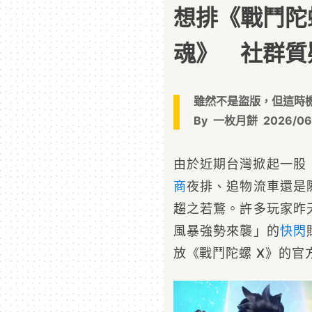
想排《戰鬥陀
魂》 社群質
雖然不是盜版，但這時機
By
一枚月餅
2026/06
由於近期台灣掀起一股
商
夜排、追物流車還是
趨之若鶩。許多玩家昨天看
風暴強勢來襲」的
快閃
放《戰鬥陀螺 X》的