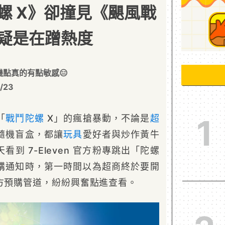
螺 X》卻撞見《颶風戰
疑是在蹭熱度
點真的有點敏感😑
/23
「
戰鬥陀螺
X」的瘋搶暴動，不論是
超
1
隨機盲盒，都讓
玩具
愛好者與炒作黃牛
到 7-Eleven 官方粉專跳出「陀螺
購通知時，第一時間以為超商終於要開
官方預購管道，紛紛興奮點進查看。