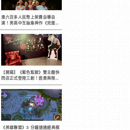
湊六百多人民幣上架費自導自
演！男高中生抽象神作《完蛋！
我被男同學包圍了》突然爆紅
【開箱】《藍色監獄》雙主題快
閃店正式登陸三創！造景與限定
周邊搶先看
《英雄聯盟》3 分鐘速通經典模