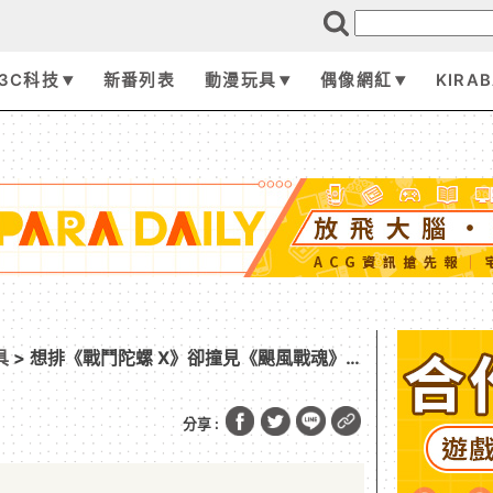
3C科技
新番列表
動漫玩具
偶像網紅
KIRA
具
> 想排《戰鬥陀螺 X》卻撞見《颶風戰魂》
度
分享 :