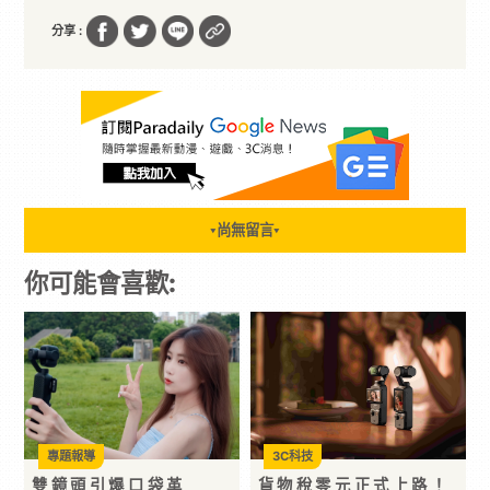
分享 :
尚無留言
▼
▼
你可能會喜歡:
專題報導
3C科技
雙鏡頭引爆口袋革
貨物稅零元正式上路！