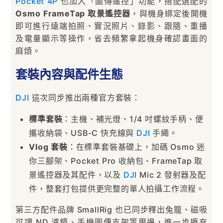
Pocket 4P
也加入「圖傳遙控」功能，搭配選配的
Osmo FrameTap 取景遙控器
，與機身綁定後開機
即可進行遠端拍照、實況照片、錄影、跟隨、重播
及電量顯示等操作，省去頻繁拿起機身確認畫面的
麻煩。
套裝內容與配件生態
DJI
這次同步推出兩種官方套裝：
標準套裝
：主機、補光燈、1/4 吋螺紋手柄、便
攜收納袋、USB-C 快充線與
DJI
手繩。
Vlog 套裝
：在標準套裝基礎上，加碼 Osmo 迷
你三腳架、Pocket Pro 收納包、FrameTap 取
景遙控器及其配件，以及
DJI
Mic 2 發射器及配
件，整套打包提供更完整的單人拍攝工作流程。
第三方配件品牌 SmallRig 也已同步釋出兔籠、磁吸
可調 ND 濾鏡、手機圖傳支架等周邊，進一步擴充