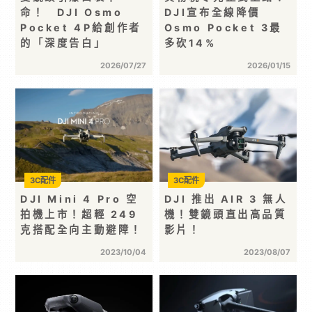
命！ DJI Osmo
DJI宣布全線降價
Pocket 4P給創作者
Osmo Pocket 3最
的「深度告白」
多砍14%
2026/07/27
2026/01/15
3C配件
3C配件
DJI Mini 4 Pro 空
DJI 推出 AIR 3 無人
拍機上市！超輕 249
機！雙鏡頭直出高品質
克搭配全向主動避障！
影片！
2023/10/04
2023/08/07