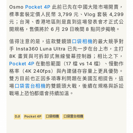
Osmo
Pocket 4P
此前已先在中國大陸市場開賣，
標準套裝定價人民幣 3,799 元、Vlog 套裝 4,299
元；台灣、香港地區則是直到這場發表會才正式公
開規格，售價將於 6 月 29 日晚間 8 點同步揭曉。
值得注意的是，這款雙鏡頭
口袋相機
的最大競爭對
手 Insta360 Luna Ultra 已先一步在台上市，主打
8K 畫質與可拆卸式無線螢幕控制器；相比之下，
Pocket 4P
在動態範圍（17 檔 vs 14 檔）、慢動作
格率（4K 240fps）與內建儲存容量上更具優勢。
雙方目前也正因多項專利問題在美國互相提告，這
場
口袋雲台相機
的雙鏡頭大戰，後續在規格與訴訟
戰場上恐怕都還會持續加溫。
DJI
Pocket 4P
口袋相機
口袋雲台相機