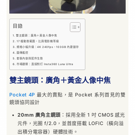
目錄
雙主鏡頭：廣角＋黃金人像中焦
17 檔動態範圍，比肩電影機等級
規格小幅升級：4K 240fps、103GB 內建儲存
圖傳遙控
套裝內容與配件生態
市場觀察：直接對打 Insta360 Luna Ultra
雙主鏡頭：廣角＋黃金人像中焦
Pocket 4P
最大的賣點，是 Pocket 系列首見的雙
鏡頭協同設計
20mm 廣角主鏡頭
：採用全新 1 吋 CMOS 感光
元件，光圈 f/2.0，並首度搭載 LOFIC（橫向溢
出積分電容器）硬體技術。