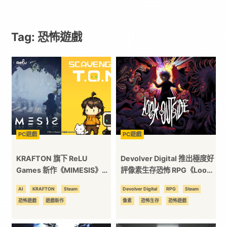
遊
Tag: 恐怖遊戲
戲
｜
動
漫
PC遊戲
PC遊戲
二
KRAFTON 旗下 ReLU
Devolver Digital 推出極度好
Games 新作《MIMESIS》
評像素生存恐怖 RPG《Look
《Scavenger T.O.M》正式
Outside》
次
AI
KRAFTON
Steam
Devolver Digital
RPG
Steam
預告，AI 技術驅動新體驗
恐怖遊戲
遊戲新作
像素
恐怖生存
恐怖遊戲
元