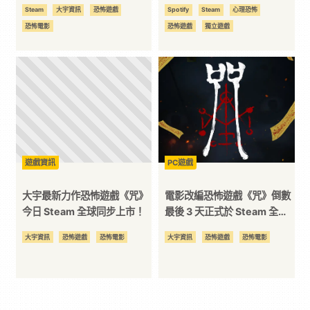
的秘密
自嘲：可買 2 根熱狗
Steam
大宇資訊
恐怖遊戲
Spotify
Steam
心理恐怖
恐怖電影
恐怖遊戲
獨立遊戲
遊戲資訊
PC遊戲
大宇最新力作恐怖遊戲《咒》
電影改編恐怖遊戲《咒》倒數
今日 Steam 全球同步上市！
最後 3 天正式於 Steam 全球
平台上線！
大宇資訊
恐怖遊戲
恐怖電影
大宇資訊
恐怖遊戲
恐怖電影