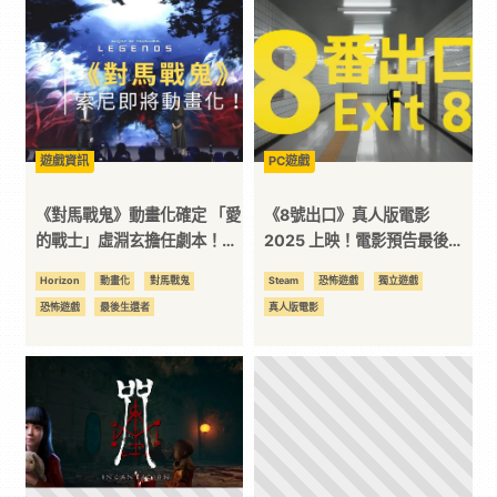
｜
3C
科
遊戲資訊
PC遊戲
《對馬戰鬼》動畫化確定 「愛
《8號出口》真人版電影
技
的戰士」虛淵玄擔任劇本！
2025 上映！電影預告最後一
《最後生還者》4 月播出
幕超詭異！
Horizon
動畫化
對馬戰鬼
Steam
恐怖遊戲
獨立遊戲
全
恐怖遊戲
最後生還者
真人版電影
方
位
資