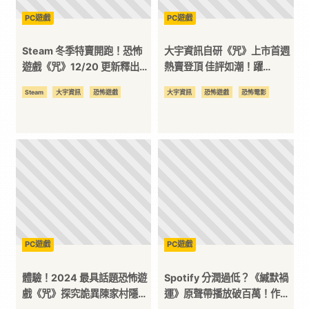
PC遊戲
PC遊戲
訊
Steam 冬季特賣開跑！恐怖
大宇資訊自研《咒》上市首週
平
遊戲《咒》12/20 更新釋出
熱賣登頂 佳評如潮！躍
「童言吾祭」因果之章
Steam 暢銷遊戲排名 NO.1
Steam
大宇資訊
恐怖遊戲
大宇資訊
恐怖遊戲
恐怖電影
台
PC遊戲
PC遊戲
體驗！2024 最具話題恐怖遊
Spotify 分潤過低？《緘默禍
戲《咒》探究詭異陳家村隱藏
運》原聲帶播放破百萬！作者