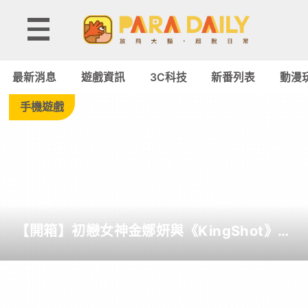
Tag:
恐
最新消息
遊戲資訊
3C科技
新番列表
動漫
怖
手機遊戲
遊
戲
-
【開箱】初戀女神金娜妍與《KingShot》再
Paradaily
度合作！攜手焦糖楓、柒息地推出「國王燒
烤節」活動
-