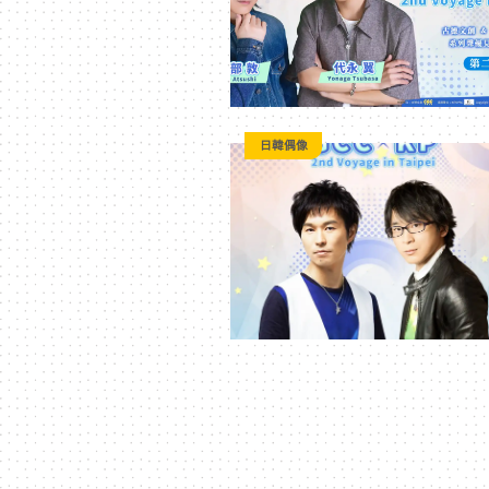
訊
平
日韓偶像
台