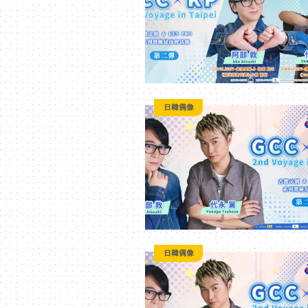
｜
3C
科
日韓偶像
技
全
方
日韓偶像
位
資