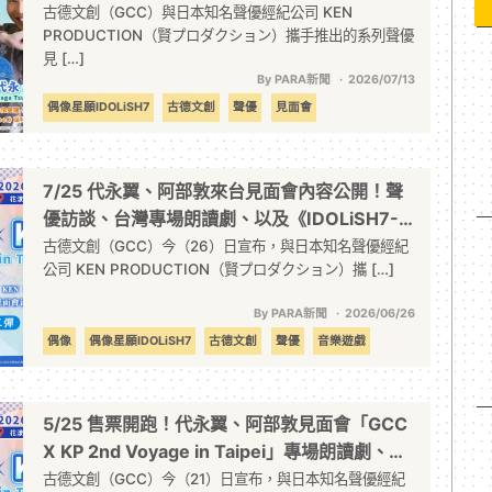
願-》迷你現場配音專場限定，錯過不再
古德文創（GCC）與日本知名聲優經紀公司 KEN
PRODUCTION（賢プロダクション）攜手推出的系列聲優
見 […]
By PARA新聞
2026/07/13
偶像星願IDOLiSH7
古德文創
聲優
見面會
7/25 代永翼、阿部敦來台見面會內容公開！聲
優訪談、台灣專場朗讀劇、以及《IDOLiSH7-
偶像星願-》迷你現場配音也將登場！
古德文創（GCC）今（26）日宣布，與日本知名聲優經紀
公司 KEN PRODUCTION（賢プロダクション）攜 […]
By PARA新聞
2026/06/26
偶像
偶像星願IDOLiSH7
古德文創
聲優
音樂遊戲
5/25 售票開跑！代永翼、阿部敦見面會「GCC
X KP 2nd Voyage in Taipei」專場朗讀劇、神
秘企劃驚喜內容滿載
古德文創（GCC）今（21）日宣布，與日本知名聲優經紀