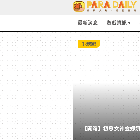
Tag:
古
最新消息
遊戲資訊
德
手機遊戲
文
創
-
Paradaily
【開箱】初戀女神金娜妍與
-
柒息地推出「國王燒烤