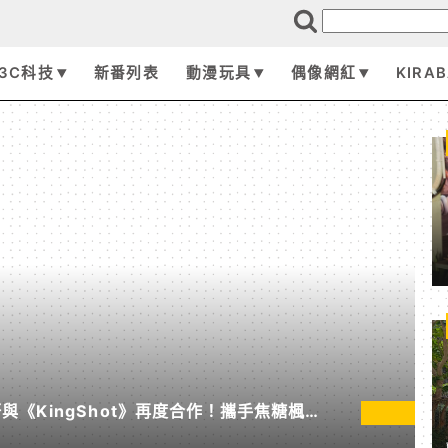
3C科技
新番列表
動漫玩具
偶像網紅
KIRA
《KingShot》再度合作！攜手焦糖楓、
節」活動