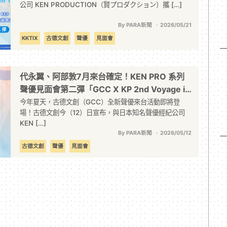
公司 KEN PRODUCTION（賢プロダクション）攜 […]
By PARA新聞
2026/05/21
KKTIX
古德文創
聲優
見面會
代永翼、阿部敦7月來台確定！KEN PRO 系列
聲優見面會第二彈「GCC X KP 2nd Voyage in
Taipei」精彩企劃即將公開
今年夏天，古德文創（GCC）全新聲優來台活動即將登
場！古德文創今（12）日宣布，與日本知名聲優經紀公司
KEN […]
By PARA新聞
2026/05/12
古德文創
聲優
見面會