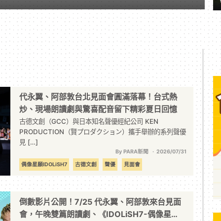
代永翼、阿部敦台北見面會圓滿落幕！台式熱
炒、現場朗讀劇與驚喜配音留下精彩夏日回憶
古德文創（GCC）與日本知名聲優經紀公司 KEN
PRODUCTION（賢プロダクション）攜手舉辦的系列聲優
見 […]
By PARA新聞
2026/07/31
偶像星願IDOLiSH7
古德文創
聲優
見面會
倒數影片公開！7/25 代永翼、阿部敦來台見面
會，午晚雙篇朗讀劇、《IDOLiSH7-偶像星