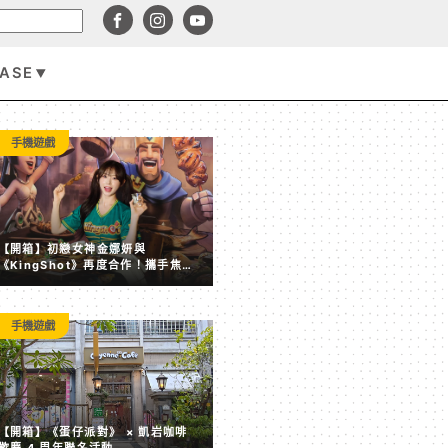
BASE
手機遊戲
手機遊戲
【開箱】初戀女神金娜妍與
《KingShot》再度合作！攜手焦糖
楓、柒息地推出「國王燒烤節」活動
手機遊戲
【開箱】《蛋仔派對》 × 凱岩咖啡 歡慶 4 周年聯名活動
【開箱】《蛋仔派對》 × 凱岩咖啡
歡慶 4 周年聯名活動