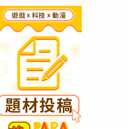
日開跑 白銀諾艾爾等 5
位人氣成員泳裝卡池同步解
鎖