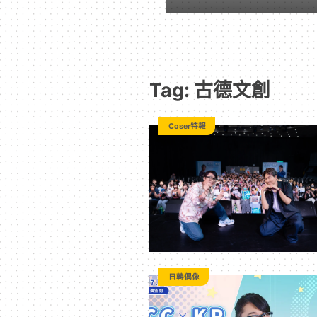
遊
戲
Tag: 古德文創
｜
Coser特報
動
漫
二
次
日韓偶像
元