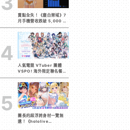
3
賣點全失！《塵白禁域》7
月手機營收跌破 5,000 美
元 停服整改後玩家大量流
失
4
人氣電競 VTuber 團體
VSPO! 海外限定聯名餐廳
《Sail Beyond！～駛向
更遠的彼方～》今夏登場！
5
團長的超浮誇身材一覽無
遺！《hololive
Dreams》首波夏日活動今