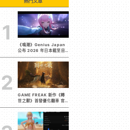
熱門文章
1
《鳴潮》Genius Japan
公布 2026 年日本截至目
前為止人氣歌單《遠航星的
告別》&《自無垠處歸航之
星》入榜
2
GAME FREAK 新作《轉
世之獸》首發優化翻車 官
方急發聲明承諾提供大量更
新彌補