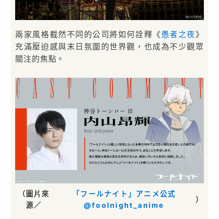
兩家風格截然不同的公司將如何詮釋《
愚者之夜
》
充滿壓迫感與末日氛圍的世界觀，也成為不少觀眾
關注的焦點。
（圖片來
「フールナイト」アニメ公式
）
源／
@foolnight_anime