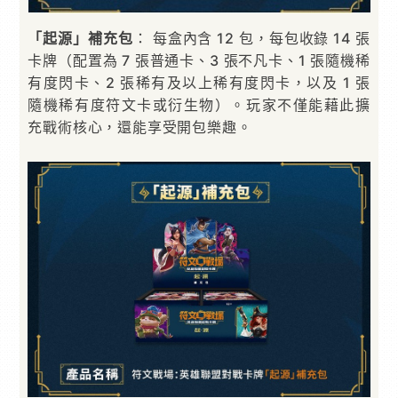
「起源」補充包
： 每盒內含 12 包，每包收錄 14 張
卡牌（配置為 7 張普通卡、3 張不凡卡、1 張隨機稀
有度閃卡、2 張稀有及以上稀有度閃卡，以及 1 張
隨機稀有度符文卡或衍生物）。玩家不僅能藉此擴
充戰術核心，還能享受開包樂趣。