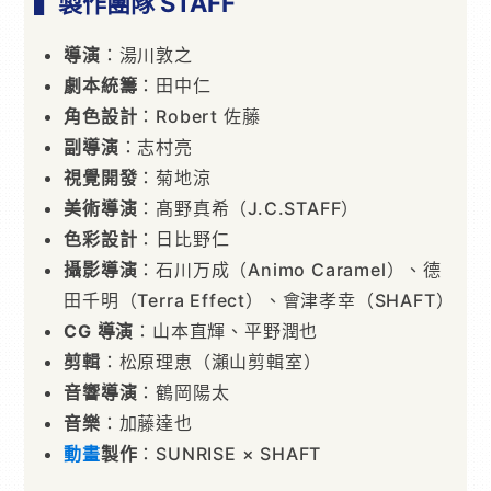
▍製作團隊 STAFF
導演
：湯川敦之
劇本統籌
：田中仁
角色設計
：Robert 佐藤
副導演
：志村亮
視覺開發
：菊地涼
美術導演
：髙野真希（J.C.STAFF）
色彩設計
：日比野仁
攝影導演
：石川万成（Animo Caramel）、德
田千明（Terra Effect）、會津孝幸（SHAFT）
CG 導演
：山本直輝、平野潤也
剪輯
：松原理恵（瀨山剪輯室）
音響導演
：鶴岡陽太
音樂
：加藤達也
動畫
製作
：SUNRISE × SHAFT