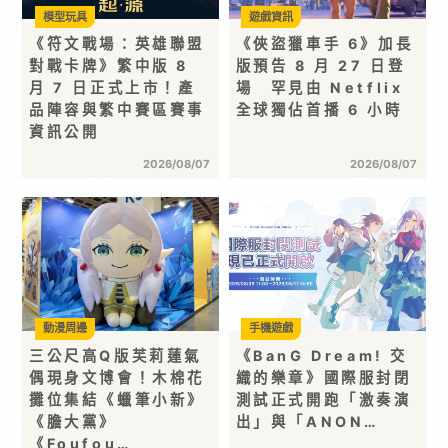
模型玩具
遊戲資訊
《符文戰場：英雄聯盟
《俠盜獵車手 6》加長
對戰卡牌》繁中版 8
版預告 8 月 27 日登
月 7 日正式上市！產
場 罕見由 Netflix
品陣容與繁中賽區賽事
全球獨佔首播 6 小時
資訊公開
2026/08/07
2026/08/07
動漫周邊
手機遊戲
三公尺高Q版芙莉蓮氣
《BanG Dream! 交
偶現身文博會！木棉花
織的樂章》國際服封閉
攤位集結《蠟筆小新》
測試正式開跑「激奏演
《膽大黨》
出」與「ANON…
《Foufou…