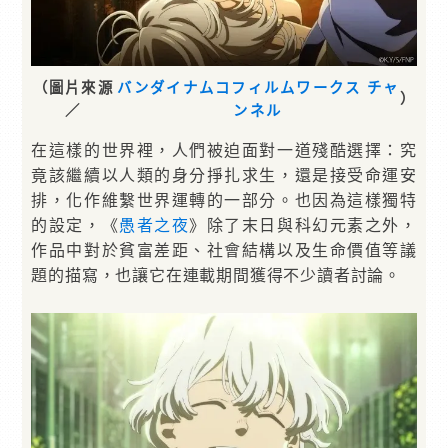
（圖片來源
バンダイナムコフィルムワークス チャ
）
／
ンネル
在這樣的世界裡，人們被迫面對一道殘酷選擇：究
竟該繼續以人類的身分掙扎求生，還是接受命運安
排，化作維繫世界運轉的一部分。也因為這樣獨特
的設定，《
愚者之夜
》除了末日與科幻元素之外，
作品中對於貧富差距、社會結構以及生命價值等議
題的描寫，也讓它在連載期間獲得不少讀者討論。