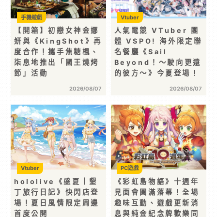
手機遊戲
Vtuber
【開箱】初戀女神金娜
人氣電競 VTuber 團
妍與《KingShot》再
體 VSPO! 海外限定聯
度合作！攜手焦糖楓、
名餐廳《Sail
柒息地推出「國王燒烤
Beyond！～駛向更遠
節」活動
的彼方～》今夏登場！
2026/08/07
2026/08/07
Vtuber
PC遊戲
hololive《盛夏｜墾
《彩虹島物語》十週年
丁旅行日記》快閃店登
見面會圓滿落幕！全場
場！夏日風情限定周邊
趣味互動、遊戲更新消
首度公開
息與純金紀念牌歡樂同