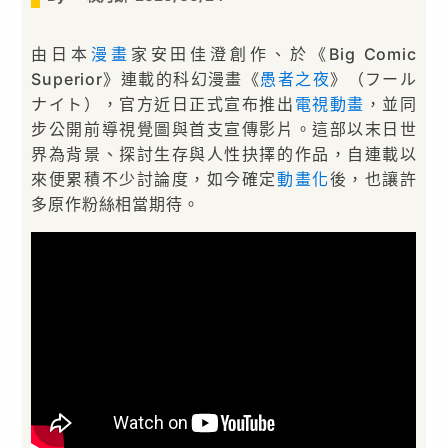
由日本
漫畫
家安田佳澄創作、於《Big Comic
Superior》連載的科幻漫畫《
愚者之夜
》（フール
ナイト），官方近日正式宣布推出
電視
動畫
，並同
步公開前導視覺圖與首支宣傳影片。這部以末日世
界為背景、探討生存與人性抉擇的作品，自連載以
來便累積不少討論度，如今確定
動畫化
後，也讓許
多原作粉絲相當期待。