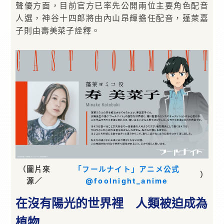
聲優方面，目前官方已率先公開兩位主要角色配音
人選，神谷十四郎將由內山昂輝擔任配音，蓬萊嘉
子則由壽美菜子詮釋。
（圖片來
「フールナイト」アニメ公式
）
源／
@foolnight_anime
在沒有陽光的世界裡 人類被迫成為
植物