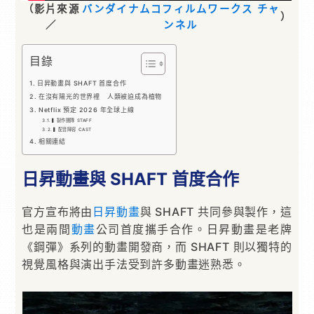
（影片來源
バンダイナムコフィルムワークス チャ
）
／
ンネル
目錄
日昇動畫與 SHAFT 首度合作
在沒有陽光的世界裡 人類被迫成為植物
Netflix 預定 2026 年全球上線
▍製作團隊 STAFF
▍配音陣容 CAST
相關連結
日昇動畫與 SHAFT 首度合作
官方宣布將由
日昇動畫
與 SHAFT 共同參與製作，這
也是兩間
動畫
公司首度攜手合作。日昇動畫是老牌
《鋼彈》系列的動畫開發商，而 SHAFT 則以獨特的
視覺風格與演出手法受到許多動畫迷熟悉。