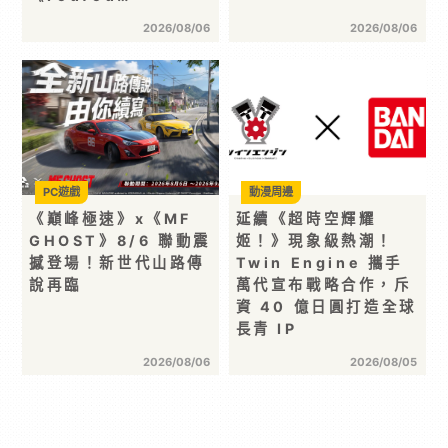
2026/08/06
2026/08/06
PC遊戲
動漫周邊
《巔峰極速》x《MF
延續《超時空輝耀
GHOST》8/6 聯動震
姬！》現象級熱潮！
撼登場！新世代山路傳
Twin Engine 攜手
說再臨
萬代宣布戰略合作，斥
資 40 億日圓打造全球
長青 IP
2026/08/06
2026/08/05