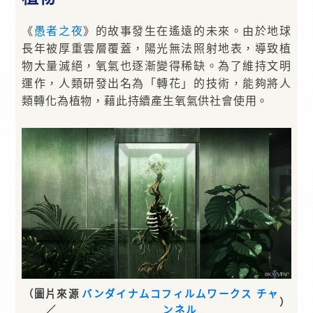
《
愚者之夜
》的故事發生在遙遠的未來。由於地球
長年被厚重雲層覆蓋，陽光無法照射地表，導致植
物大量滅絕，氧氣也逐漸變得稀缺。為了維持文明
運作，人類研發出名為「轉花」的技術，能夠將人
類轉化為植物，藉此持續產生氧氣供社會使用。
（圖片來源
バンダイナムコフィルムワークス チャ
）
／
ンネル