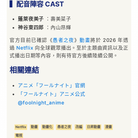
▍配音陣容 CAST
蓬萊夜美子
：壽美菜子
神谷東四郎
：內山昂輝
官方目前已確認《
愚者之夜
》
動畫
將於 2026 年透
過
Netflix
向全球觀眾播出。至於主題曲資訊以及正
式播出日期等內容，則有待官方後續陸續公開。
相關連結
アニメ「フールナイト」官網
「フールナイト」アニメ公式
@foolnight_anime
Netflix
動畫
動畫化
愚者之夜
改編
日昇動畫
漫畫
電視